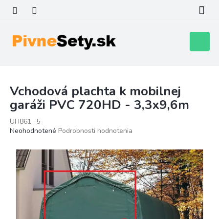
Prejsť
na
obsah
Nákupn
košík
Vchodová plachta k mobilnej
garáži PVC 720HD - 3,3x9,6m
UH861 -5-
Priemerné
Neohodnotené
Podrobnosti hodnotenia
hodnotenie
produktu
je
0,0
z
5
hviezdičiek.