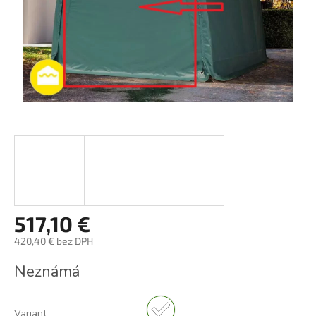
517,10 €
420,40 € bez DPH
Jednotková
Neznámá
cena:
Variant