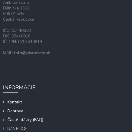
Ambitent s.r.o.
e
Dělnická 1302
506 01 Jičín
Česká Republika
IČO: 03440818
DIČ: 03440818
IČ DPH: CZ03440818
MAIL:
info@pivnesety.sk
INFORMÁCIE
Kontakt
Doprava
Časté otázky (FAQ)
Náš BLOG