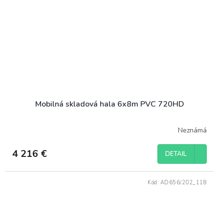
Mobilná skladová hala 6x8m PVC 720HD
Neznámá
4 216 €
DETAIL
Kód:
AD656/202_118