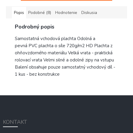
Popis
Podobné (8)
Hodnotenie
Diskusia
Podrobný popis
Samostatná vchodová plachta Odolná a
pevná PVC plachta o síle 720g/m2 HD Plachta z
ohňovzdorného materiálu Velká vrata - praktická
rolovací vrata Velmi silné a odolné zipy na vstupu
Balení obsahuje pouze samostatný vchodový díl -
1 kus - bez konstrukce
Z
á
p
ä
KONTAKT
t
i