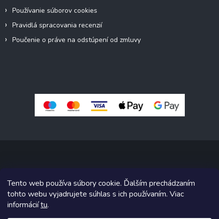
Používanie súborov cookies
Pravidlá spracovania recenzií
Poučenie o práve na odstúpení od zmluvy
Copyright 2026
Pivné sety, stoly, lavice
. Všetky práva vyhradené.
Tento web používa súbory cookie. Ďalším prechádzaním
Upraviť nastavenie cookies
tohto webu vyjadrujete súhlas s ich používaním. Viac
informácií
tu
.
Grafický návrh vytvoril a na Shoptet implementoval
Tomáš Hlad
&
Shoptetak.cz
.