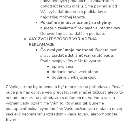
odôvodnených prípadoch so zákazníkom
dohodnúť lehotu dlhšiu. Sme povinní si od
Vás vyžiadať doplnenie podkladov v
najkratšej možnej lehote.
Pokiaľ nie je tovar uznaný za chybný,
budete o zamietnutí reklamácie informovaní.
Dohovoríme sa na ďalšom postupe.
AKÝ ZVOLIŤ SPÔSOB VYRIADENIA
REKLAMÁCIE.
Čo ovplyvní moje možnosti.
Budete mať
právo
žiadať odstrániť vzniknutú vadu
.
Podľa svojej voľby môžete vybrať:
opravu veci;
dodanie novej veci; alebo
dodanie chýbajúcej časti.
Z Vašej strany by to nemala byť neprimeraná požiadavka. Pokiaľ
bude pre nás oprava veci predstavovať značné ťažkosti alebo to
nebude primeraná požiadavka s ohľadom na hodnotu veci a
význam vady, oznámime Vám to. Rovnako tak budeme
postupovať pokiaľ vyhodnotíme Vašu požiadavku dodania novej
veci ako neprimeranú vzhľadom k vade tovaru alebo hodnote
tovaru.