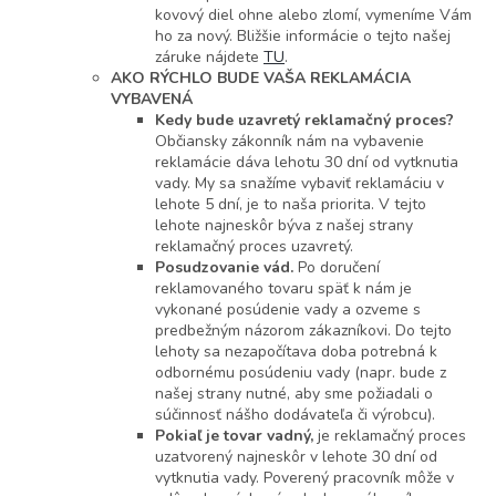
kovový diel ohne alebo zlomí, vymeníme Vám
ho za nový. Bližšie informácie o tejto našej
záruke nájdete
TU
.
AKO RÝCHLO BUDE VAŠA REKLAMÁCIA
VYBAVENÁ
Kedy bude uzavretý reklamačný proces?
Občiansky zákonník nám na vybavenie
reklamácie dáva lehotu 30 dní od vytknutia
vady. My sa snažíme vybaviť reklamáciu v
lehote 5 dní, je to naša priorita. V tejto
lehote najneskôr býva z našej strany
reklamačný proces uzavretý.
Posudzovanie vád.
Po doručení
reklamovaného tovaru späť k nám je
vykonané posúdenie vady a ozveme s
predbežným názorom zákazníkovi. Do tejto
lehoty sa nezapočítava doba potrebná k
odbornému posúdeniu vady (napr. bude z
našej strany nutné, aby sme požiadali o
súčinnosť nášho dodávateľa či výrobcu).
Pokiaľ je tovar vadný,
je reklamačný proces
uzatvorený najneskôr v lehote 30 dní od
vytknutia vady. Poverený pracovník môže v