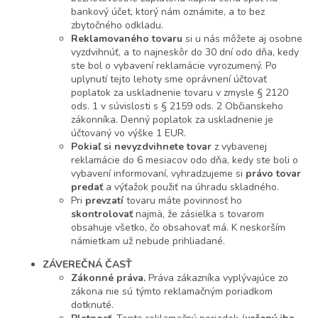
bankový účet, ktorý nám oznámite, a to bez
zbytočného odkladu.
Reklamovaného tovaru
si u nás môžete aj osobne
vyzdvihnúť, a to najneskôr do 30 dní odo dňa, kedy
ste bol o vybavení reklamácie vyrozumený. Po
uplynutí tejto lehoty sme oprávnení účtovať
poplatok za uskladnenie tovaru v zmysle § 2120
ods. 1 v súvislosti s § 2159 ods. 2 Občianskeho
zákonníka. Denný poplatok za uskladnenie je
účtovaný vo výške 1 EUR.
Pokiaľ si nevyzdvihnete tovar
z vybavenej
reklamácie do 6 mesiacov odo dňa, kedy ste boli o
vybavení informovaní, vyhradzujeme si
právo tovar
predať
a výťažok použiť na úhradu skladného.
Pri
prevzatí
tovaru máte povinnosť ho
skontrolovať
najmä, že zásielka s tovarom
obsahuje všetko, čo obsahovať má. K neskorším
námietkam už nebude prihliadané.
ZÁVEREČNÁ ČASŤ
Zákonné práva.
Práva zákazníka vyplývajúce zo
zákona nie sú týmto reklamačným poriadkom
dotknuté.