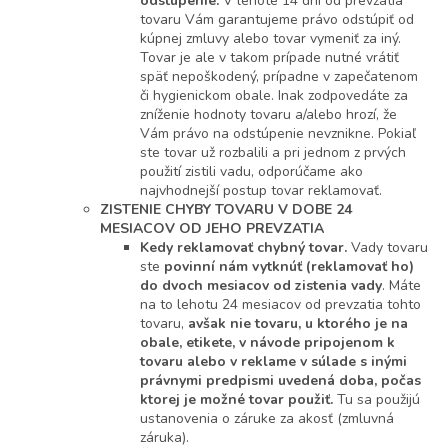
odstúpenie.
V lehote 14 dní od prevzatia
tovaru Vám garantujeme právo odstúpiť od
kúpnej zmluvy alebo tovar vymeniť za iný.
Tovar je ale v takom prípade nutné vrátiť
späť nepoškodený, prípadne v zapečatenom
či hygienickom obale. Inak zodpovedáte za
zníženie hodnoty tovaru a/alebo hrozí, že
Vám právo na odstúpenie nevznikne. Pokiaľ
ste tovar už rozbalili a pri jednom z prvých
použití zistili vadu, odporúčame ako
najvhodnejší postup tovar reklamovať.
ZISTENIE CHYBY TOVARU V DOBE 24
MESIACOV OD JEHO PREVZATIA
Kedy reklamovať chybný tovar.
Vady tovaru
ste
povinní nám vytknúť (reklamovať ho)
do dvoch mesiacov od zistenia vady
. Máte
na to lehotu 24 mesiacov od prevzatia tohto
tovaru,
avšak nie tovaru, u ktorého je na
obale, etikete, v návode pripojenom k
tovaru alebo v reklame v súlade s inými
právnymi predpismi uvedená doba, počas
ktorej je možné tovar použiť.
Tu sa použijú
ustanovenia o záruke za akosť (zmluvná
záruka).