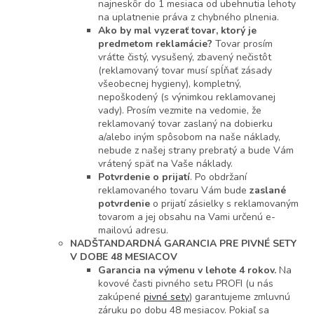
najneskôr do 1 mesiaca od ubehnutia lehoty
na uplatnenie práva z chybného plnenia.
Ako by mal vyzerať tovar, ktorý je
predmetom reklamácie?
Tovar prosím
vráťte čistý, vysušený, zbavený nečistôt
(reklamovaný tovar musí spĺňať zásady
všeobecnej hygieny), kompletný,
nepoškodený (s výnimkou reklamovanej
vady). Prosím vezmite na vedomie, že
reklamovaný tovar zaslaný na dobierku
a/alebo iným spôsobom na naše náklady,
nebude z našej strany prebratý a bude Vám
vrátený späť na Vaše náklady.
Potvrdenie o prijatí
. Po obdržaní
reklamovaného tovaru Vám bude
zaslané
potvrdenie
o prijatí zásielky s reklamovaným
tovarom a jej obsahu na Vami určenú e-
mailovú adresu.
NADŠTANDARDNÁ GARANCIA PRE PIVNÉ SETY
V DOBE 48 MESIACOV
Garancia na výmenu v lehote 4 rokov.
Na
kovové časti pivného setu PROFI (u nás
zakúpené
pivné sety
) garantujeme zmluvnú
záruku po dobu 48 mesiacov. Pokiaľ sa