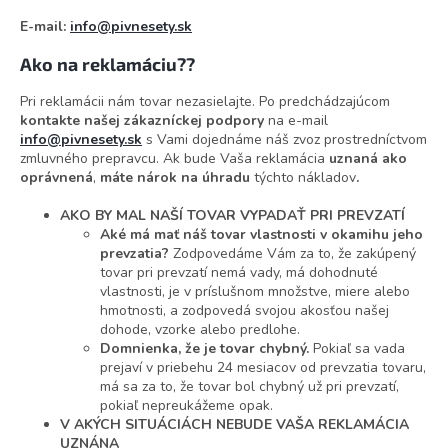
E-mail:
info@pivnesety.sk
Ako na reklamáciu??
Pri reklamácii nám tovar nezasielajte. Po predchádzajúcom
kontakte našej zákazníckej podpory
na e-mail
info@pivnesety.sk
s Vami dojednáme náš zvoz prostredníctvom
zmluvného prepravcu. Ak bude Vaša reklamácia
uznaná ako
oprávnená
,
máte nárok na úhradu
týchto nákladov
.
AKO BY MAL NAŠÍ TOVAR VYPADAŤ PRI PREVZATÍ
Aké má mať náš tovar vlastnosti v okamihu jeho
prevzatia?
Zodpovedáme Vám za to, že zakúpený
tovar pri prevzatí nemá vady, má dohodnuté
vlastnosti, je v príslušnom množstve, miere alebo
hmotnosti, a zodpovedá svojou akosťou našej
dohode, vzorke alebo predlohe.
Domnienka, že je tovar chybný.
Pokiaľ sa vada
prejaví v priebehu 24 mesiacov od prevzatia tovaru,
má sa za to, že tovar bol chybný už pri prevzatí,
pokiaľ nepreukážeme opak.
V AKÝCH SITUÁCIÁCH NEBUDE VAŠA REKLAMÁCIA
UZNÁNA