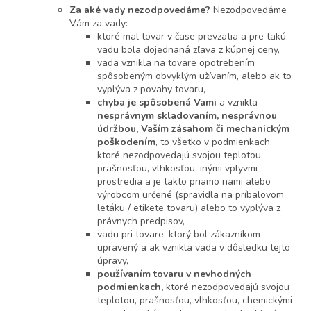
Za aké vady nezodpovedáme?
Nezodpovedáme
Vám za vady:
ktoré mal tovar v čase prevzatia a pre takú
vadu bola dojednaná zľava z kúpnej ceny,
vada vznikla na tovare opotrebením
spôsobeným obvyklým užívaním, alebo ak to
vyplýva z povahy tovaru,
chyba je spôsobená Vami
a vznikla
nesprávnym skladovaním, nesprávnou
údržbou, Vaším zásahom či mechanickým
poškodením
, to všetko v podmienkach,
ktoré nezodpovedajú svojou teplotou,
prašnosťou, vlhkosťou, inými vplyvmi
prostredia a je takto priamo nami alebo
výrobcom určené (spravidla na príbalovom
letáku / etikete tovaru) alebo to vyplýva z
právnych predpisov,
vadu pri tovare, ktorý bol zákazníkom
upravený a ak vznikla vada v dôsledku tejto
úpravy,
používaním tovaru v nevhodných
podmienkach,
ktoré nezodpovedajú svojou
teplotou, prašnosťou, vlhkosťou, chemickými