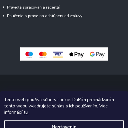
Pravidlá spracovania recenzií
Poučenie o práve na odstúpení od zmluvy
Copyright 2026
Pivné sety, stoly, lavice
. Všetky práva vyhradené.
Tento web používa súbory cookie. Ďalším prechádzaním
Upraviť nastavenie cookies
tohto webu vyjadrujete súhlas s ich používaním. Viac
informácií
tu
.
Grafický návrh vytvoril a na Shoptet implementoval
Tomáš Hlad
&
Shoptetak.cz
.
Nastavenie