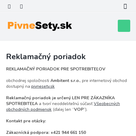
Prejsť
na
obsah
Nákupn
košík
Reklamačný poriadok
REKLAMAČNÝ PORIADOK PRE SPOTREBITEĽOV
obchodnej spoločnosti
Ambitent s.r.o.
, pre internetový obchod
dostupný na
pivnesety.sk
Reklamačný poriadok je určený LEN PRE ZÁKAZNÍKA
SPOTREBITEĽA
a tvorí neoddeliteľnú súčasť
Všeobecných
obchodných podmienok
(ďalej len “
VOP
”).
Kontakt pre otázky:
Zákaznícká podpora: +421 944 661 150