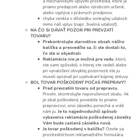
a mechanickými vplyvmi prostredia, ktoré je
priamo predajcom alebo výrobcom určené,
alebo vyplýva z právnych predpisov,
chyba vznikla v dôsledku vonkajšej udalosti
mimo náš vplyv (napr. živelná udalosť).
NA ČO SI DÁVAŤ POZOR PRI PREVZATÍ
TOVARU?
Prekontrolujte starostlivo obsah nášho
balíčka a presvedčte sa, či ste dostali to,
čo ste si objednali
.
Reklamácia nie je možná pre vadu
, ktorú
ste sami spôsobili, o ktorej ste vedeli alebo
pri vynaložení obvyklej pozornosti ste ju
museli spoznať pri uzatváraní kúpnej zmluvy.
BOL TOVAR POŠKODENÝ POČAS PREPRAVY?
Pred prevzatím tovaru od prepravcu.
Prosím, skontrolujte neporušenosť obalu. Ak
je obal poškodený, povedzte to priamo
prepravcovi, onsi zásielku ponechá a vráti
nám ju.
Je to najjednoduchší spôsob
vybavenia reklamácie poškodenej zásielky
Vám bude zaslaná zásielka nová.
Je tovar poškodený v balíčku?
Ozvite sa
prostredníctvom reklamačného formulára,