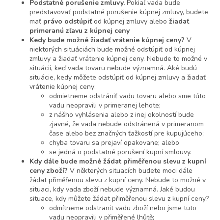
Podstatné porušenie zmluvy.
Pokiaľ vada bude
predstavovať podstatné porušenie kúpnej zmluvy, budete
mať
právo odstúpiť
od kúpnej zmluvy alebo
žiadať
primeranú zľavu z kúpnej ceny
Kedy bude možné žiadať vrátenie kúpnej ceny?
V
niektorých situáciách bude možné odstúpiť od kúpnej
zmluvy a žiadať vrátenie kúpnej ceny. Nebude to možné v
situácii, keď vada tovaru nebude významná. Aké budú
situácie, kedy môžete odstúpiť od kúpnej zmluvy a žiadať
vrátenie kúpnej ceny:
odmietneme odstrániť vadu tovaru alebo sme túto
vadu neopravili v primeranej lehote;
z nášho vyhlásenia alebo z inej okolností bude
zjavné, že vada nebude odstránená v primeranom
čase alebo bez značných ťažkostí pre kupujúceho;
chyba tovaru sa prejaví opakovane; alebo
se jedná o podstatné porušení kupní smlouvy.
Kdy dále bude možné žádat přiměřenou slevu z kupní
ceny zboží?
V některých situacích budete moci dále
žádat přiměřenou slevu z kupní ceny. Nebude to možné v
situaci, kdy vada zboží nebude významná. Jaké budou
situace, kdy můžete žádat přiměřenou slevu z kupní ceny?
odmítneme odstranit vadu zboží nebo jsme tuto
vadu neopravili v přiměřené lhůtě;