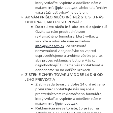
ktorý vytlačíte, vyplníte a odošlete nám e-
mailom:
info@pivnesety.sk
, alebo telefonicky,
vašu sťažnosť vybavíme do 3 dní.
AK VÁM PRIŠLO NIEČO INÉ, NEŽ STE SI U NÁS
OBJEDNALI, AKO POSTUPOVAŤ?
Dostali ste niečo iné, ako ste si objednali?
Ozvite sa nám prostredníctvom
reklamačného formulára, ktorý vytlačíte,
vyplníte a odošlete nám e-mailom:
info@pivnesety.sk
. Za vzniknuté
nezrovnalosti v objednávke sa vopred
ospravedlňujeme a urobíme všetko pre to,
aby proces reklamácie bol pre Vás čo
najpohodlnejší. Budeme vás kontaktovať a
dohodneme sa na ďalších krokoch.
ZISTENIE CHYBY TOVARU V DOBE 14 DNÍ OD
JEHO PREVZATIA
Zistím vadu tovaru v dobe 14 dní od jeho
prevzatia?
Kontaktujte nás najlepšie
prostredníctvom reklamačného formulára,
ktorý vytlačíte, vyplníte a odošlete nám e-
mailom:
info@pivnesety.sk
.
Reklamácia nie je to isté, čo právo na