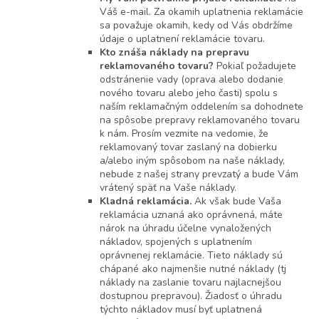
Váš e-mail. Za okamih uplatnenia reklamácie
sa považuje okamih, kedy od Vás obdržíme
údaje o uplatnení reklamácie tovaru.
Kto znáša náklady na prepravu
reklamovaného tovaru?
Pokiaľ požadujete
odstránenie vady (oprava alebo dodanie
nového tovaru alebo jeho časti) spolu s
naším reklamačným oddelením sa dohodnete
na spôsobe prepravy reklamovaného tovaru
k nám. Prosím vezmite na vedomie, že
reklamovaný tovar zaslaný na dobierku
a/alebo iným spôsobom na naše náklady,
nebude z našej strany prevzatý a bude Vám
vrátený späť na Vaše náklady.
Kladná reklamácia.
Ak však bude Vaša
reklamácia uznaná ako oprávnená, máte
nárok na úhradu účelne vynaložených
nákladov, spojených s uplatnením
oprávnenej reklamácie. Tieto náklady sú
chápané ako najmenšie nutné náklady (tj
náklady na zaslanie tovaru najlacnejšou
dostupnou prepravou). Žiadosť o úhradu
týchto nákladov musí byť uplatnená