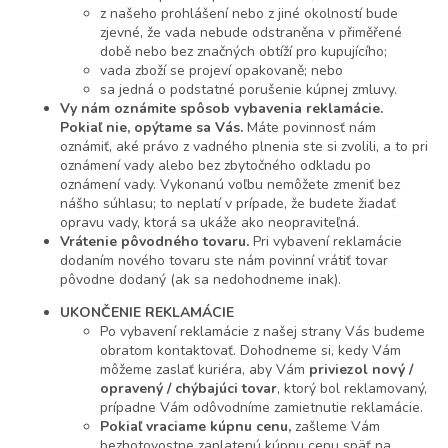
z našeho prohlášení nebo z jiné okolností bude
zjevné, že vada nebude odstraněna v přiměřené
době nebo bez značných obtíží pro kupujícího;
vada zboží se projeví opakovaně; nebo
sa jedná o podstatné porušenie kúpnej zmluvy.
Vy nám oznámite spôsob vybavenia reklamácie.
Pokiaľ nie, opýtame sa Vás.
Máte povinnosť nám
oznámiť, aké právo z vadného plnenia ste si zvolili, a to pri
oznámení vady alebo bez zbytočného odkladu po
oznámení vady. Vykonanú voľbu nemôžete zmeniť bez
nášho súhlasu; to neplatí v prípade, že budete žiadať
opravu vady, ktorá sa ukáže ako neopraviteľná.
Vrátenie pôvodného tovaru.
Pri vybavení reklamácie
dodaním nového tovaru ste nám povinní vrátiť tovar
pôvodne dodaný (ak sa nedohodneme inak).
UKONČENIE REKLAMÁCIE
Po vybavení reklamácie z našej strany Vás budeme
obratom kontaktovať. Dohodneme si, kedy Vám
môžeme zaslať kuriéra, aby Vám
priviezol nový /
opravený / chýbajúci tovar
, ktorý bol reklamovaný,
prípadne Vám odôvodníme zamietnutie reklamácie.
Pokiaľ vraciame kúpnu cenu,
zašleme Vám
bezhotovostne zaplatenú kúpnu cenu späť na