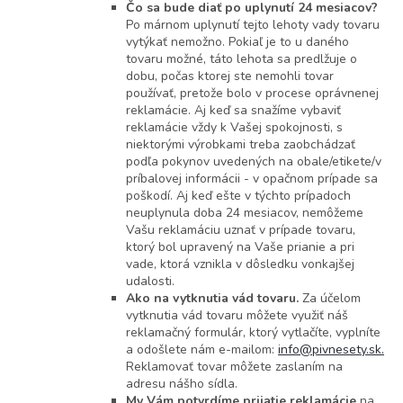
Čo sa bude diať po uplynutí 24 mesiacov?
Po márnom uplynutí tejto lehoty vady tovaru
vytýkať nemožno. Pokiaľ je to u daného
tovaru možné, táto lehota sa predlžuje o
dobu, počas ktorej ste nemohli tovar
používať, pretože bolo v procese oprávnenej
reklamácie. Aj keď sa snažíme vybaviť
reklamácie vždy k Vašej spokojnosti, s
niektorými výrobkami treba zaobchádzať
podľa pokynov uvedených na obale/etikete/v
príbalovej informácii - v opačnom prípade sa
poškodí. Aj keď ešte v týchto prípadoch
neuplynula doba 24 mesiacov, nemôžeme
Vašu reklamáciu uznať v prípade tovaru,
ktorý bol upravený na Vaše prianie a pri
vade, ktorá vznikla v dôsledku vonkajšej
udalosti.
Ako na vytknutia vád tovaru.
Za účelom
vytknutia vád tovaru môžete využiť náš
reklamačný formulár, ktorý vytlačíte, vyplníte
a odošlete nám e-mailom:
info@pivnesety.sk
.
Reklamovať tovar môžete zaslaním na
adresu nášho sídla.
My Vám potvrdíme prijatie reklamácie
na