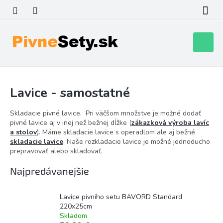
Prejsť
na
obsah
Nákupn
košík
Lavice - samostatné
Skladacie pivné lavice. Pri väčšom množstve je možné dodať
pivné lavice aj v inej než bežnej dĺžke (
zákazková výroba lavíc
a stolov
). Máme skladacie lavice s operadlom ale aj bežné
skladacie lavice
. Naše rozkladacie lavice je možné jednoducho
prepravovať alebo skladovať.
Najpredávanejšie
Lavice pivního setu BAVORD Standard
220x25cm
Skladom