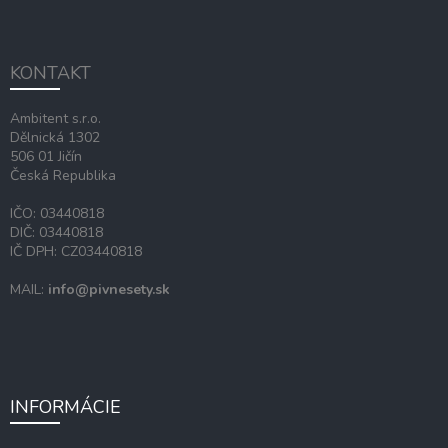
á
p
ä
KONTAKT
t
i
Ambitent s.r.o.
e
Dělnická 1302
506 01 Jičín
Česká Republika
IČO: 03440818
DIČ: 03440818
IČ DPH: CZ03440818
MAIL:
info@pivnesety.sk
INFORMÁCIE