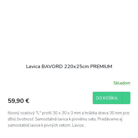
Lavica BAVORD 220x25cm PREMIUM
Skladom
Priemerné
hodnotenie
produktu
DO KOŠÍKA
59,90 €
je
5,0
z
Nosný oceľový "L" profil 30 x 30 x 3 mm a hrúbka dreva 30 mm pre
5
dlhú životnosť. Samostatná lavica k pivnému setu. Predávame aj
hviezdičiek.
samostatné lavice k pivných setom. Lavice...