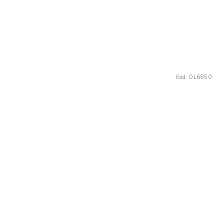
Kód:
OL6850