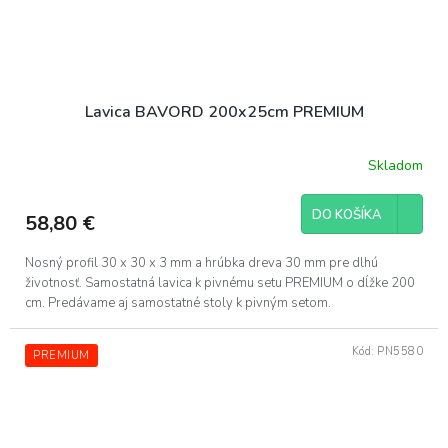
Lavica BAVORD 200x25cm PREMIUM
Skladom
DO KOŠÍKA
58,80 €
Nosný profil 30 x 30 x 3 mm a hrúbka dreva 30 mm pre dlhú
životnosť. Samostatná lavica k pivnému setu PREMIUM o dĺžke 200
cm. Predávame aj samostatné stoly k pivným setom.
Kód:
PN5580
PREMIUM