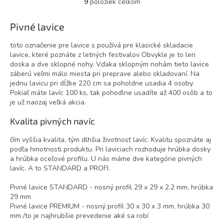
9
položiek celkom
O
v
l
Pivné lavice
á
d
toto označenie pre lavice s používá pre klasické skladacie
a
lavice, které poznáte z letných festivalov Obvykle je to len
c
doska a dve sklopné nohy. Vďaka sklopným nohám tieto lavice
i
záberú veľmi málo miesta pri preprave alebo skladovaní. Na
e
jednu lavicu pri dĺžke 220 cm sa poholdne usadia 4 osoby.
p
Pokiaľ máte lavíc 100 ks, tak pohodlne usadíte až 400 osôb a to
r
je už naozaj veľká akcia.
v
k
Kvalita pivných navíc
y
v
čím vyššia kvalita, tým dlhšia životnosť lavíc. Kvalitu spoznáte aj
ý
podľa hmotnosti produktu. Pri laviciach rozhoduje hrúbka dosky
p
a hrúbka oceľové profilu. U nás máme dve kategórie pivných
i
lavíc. A to STANDARD a PROFI.
s
u
Pivné lavice STANDARD - nosný profil 29 x 29 x 2.2 mm, hrúbka
29 mm
Pivné lavice PREMIUM - nosný profil 30 x 30 x 3 mm, hrúbka 30
mm /to je najhrubšie prevedenie aké sa robí