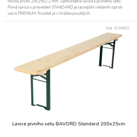
Nosný profil 29x29x2.2 mm. Samostatná lavica k pivnému setu.
Pivná lavica v prevedení STANDARD je lacnejším riešením oproti
verzii PREMIUM. Rozdiel je v hrúbke použitých...
Kód:
IO2480S
Lavice pivního setu BAVORD Standard 200x25cm