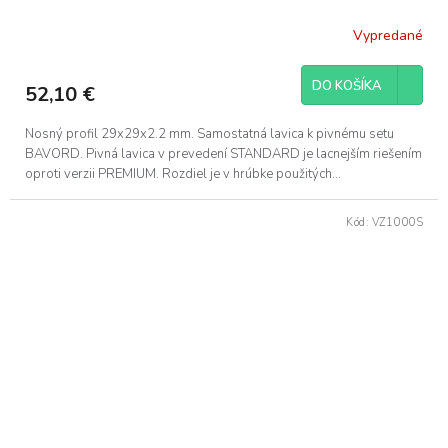
Vypredané
DO KOŠÍKA
52,10 €
Nosný profil 29x29x2.2 mm. Samostatná lavica k pivnému setu
BAVORD. Pivná lavica v prevedení STANDARD je lacnejším riešením
oproti verzii PREMIUM. Rozdiel je v hrúbke použitých...
Kód:
VZ1000S