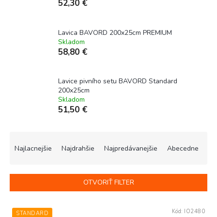
52,30 €
Lavica BAVORD 200x25cm PREMIUM
Skladom
58,80 €
Lavice pivního setu BAVORD Standard
200x25cm
Skladom
51,50 €
R
a
Najlacnejšie
Najdrahšie
Najpredávanejšie
Abecedne
d
e
n
OTVORIŤ FILTER
i
e
V
p
Kód:
IO2480
STANDARD
ý