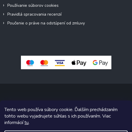
Používanie súborov cookies
Pravidlá spracovania recenzií
Poučenie o práve na odstúpení od zmluvy
Copyright 2026
Pivné sety, stoly, lavice
. Všetky práva vyhradené.
Tento web používa súbory cookie. Ďalším prechádzaním
Upraviť nastavenie cookies
tohto webu vyjadrujete súhlas s ich používaním. Viac
informácií
tu
.
Grafický návrh vytvoril a na Shoptet implementoval
Tomáš Hlad
&
Shoptetak.cz
.