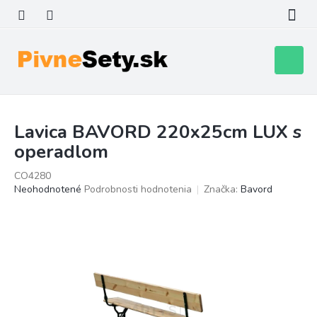
Prejsť
na
obsah
Nákupn
košík
Lavica BAVORD 220x25cm LUX s
operadlom
CO4280
Priemerné
Neohodnotené
Podrobnosti hodnotenia
Značka:
Bavord
hodnotenie
produktu
je
0,0
z
5
hviezdičiek.