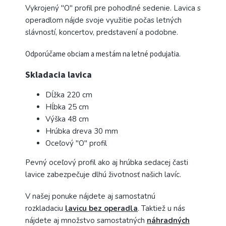
Vykrojený "O" profil pre pohodlné sedenie. Lavica s
operadlom nájde svoje využitie počas letných
slávností, koncertov, predstavení a podobne.
Odporúčame obciam a mestám na letné podujatia.
Skladacia lavica
Dĺžka 220 cm
Hĺbka 25 cm
Výška 48 cm
Hrúbka dreva 30 mm
Oceľový "O" profil
Pevný oceľový profil ako aj hrúbka sedacej časti
lavice zabezpečuje dlhú životnosť našich lavíc.
V našej ponuke nájdete aj samostatnú
rozkladaciu
lavicu bez operadla
. Taktiež u nás
nájdete aj množstvo samostatných
náhradných