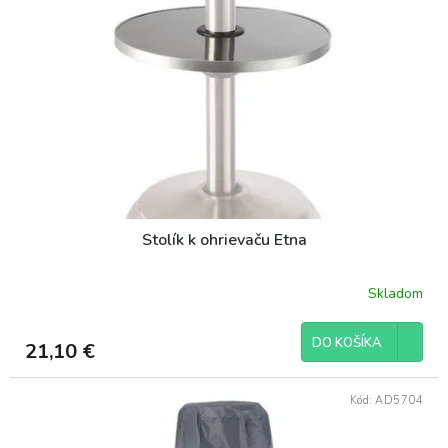
Stolík k ohrievaču Etna
Skladom
DO KOŠÍKA
21,10 €
Kód:
AD5704