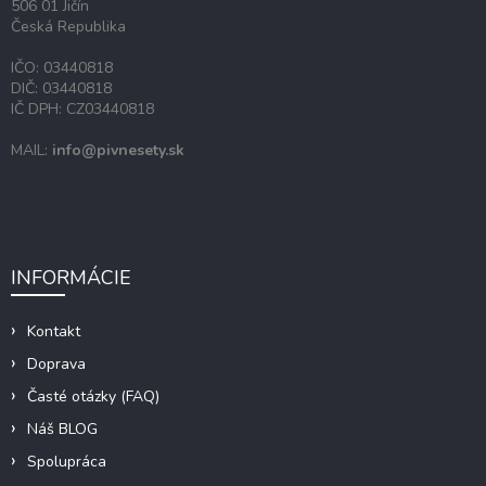
506 01 Jičín
k
Česká Republika
y
v
IČO: 03440818
ý
DIČ: 03440818
p
IČ DPH: CZ03440818
i
s
MAIL:
info@pivnesety.sk
u
INFORMÁCIE
Kontakt
Doprava
Časté otázky (FAQ)
Náš BLOG
Spolupráca