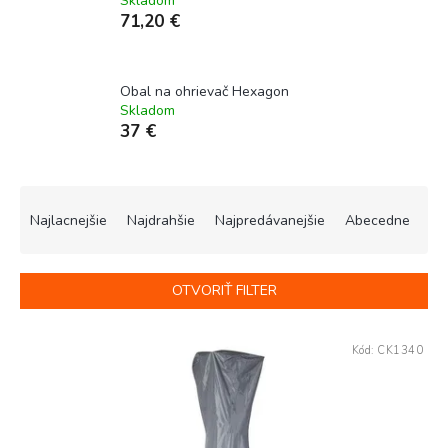
Skladom
71,20 €
Obal na ohrievač Hexagon
Skladom
37 €
R
a
Najlacnejšie
Najdrahšie
Najpredávanejšie
Abecedne
d
e
n
OTVORIŤ FILTER
i
e
V
p
Kód:
CK1340
ý
r
p
o
i
d
s
u