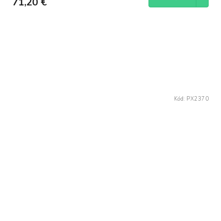
71,20 €
Kód:
PX2370