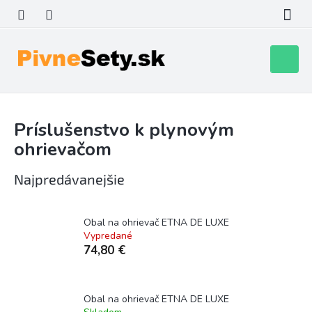
Prejsť
na
obsah
Nákupn
košík
Príslušenstvo k plynovým
ohrievačom
Najpredávanejšie
Obal na ohrievač ETNA DE LUXE
Vypredané
74,80 €
Obal na ohrievač ETNA DE LUXE