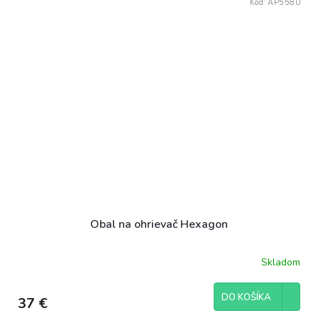
Kód:
AP5580
Obal na ohrievač Hexagon
Skladom
DO KOŠÍKA
37 €