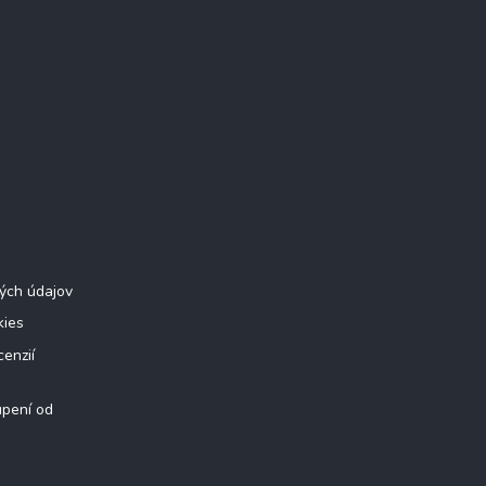
ých údajov
kies
cenzií
úpení od