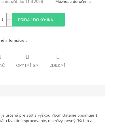
e doručiť do:
11.8.2026
Možnosti doručenia
PRIDAŤ DO KOŠÍKA
lné informácie
AČ
OPÝTAŤ SA
ZDIEĽAŤ
 je určená pre stôl s výškou 78cm Balenie obsahuje 1
iálu Kvalitné spracovanie, nekrčivý, pevný Rýchlá a