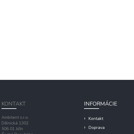
KONTAKT
INFORMÁCIE
Ambitent s.r.o.
Kontakt
Dělnická 1302
Doprava
506 01 Jičín