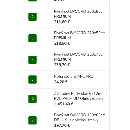
Pivný set BAVORD 200x50cm
PREMIUM
211,60 €
Pivný set BAVORD 220x50cm
PREMIUM
218,50 €
Pivný set BAVORD 220x70cm
PREMIUM
239,70 €
Noha stola STANDARD
24,20 €
Záhradný Party stan 6x12m -
PVC PREMIUM Ohňovzdorný
1 451,40 €
Pivný set BAVORD 180x60cm
DE LUX I s opierkou tmavý
397,70 €