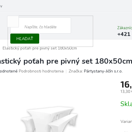
ov
Zákazní
+421 
HĽADAŤ
Elastický poťah pre pivný set 180x50cm
astický poťah pre pivný set 180x50c
erné
odnotené
Podrobnosti hodnotenia
Značka:
Pártystany-Jičín s.r.o.
tenie
16
ktu
13,30
Jedno
Skl
cena:
ičiek.
Varia