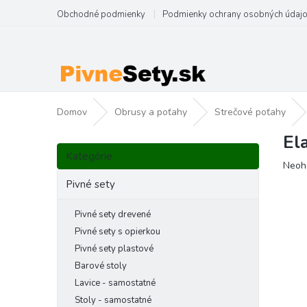
Prejsť
Obchodné podmienky
Podmienky ochrany osobných údaj
na
obsah
Domov
Obrusy a poťahy
Strečové poťahy
El
B
Preskočiť
o
Kategórie
kategórie
Priem
Neoh
č
hodno
n
Pivné sety
produ
ý
je
p
Pivné sety drevené
0,0
a
z
Pivné sety s opierkou
5
n
Pivné sety plastové
hviezd
e
Barové stoly
l
Lavice - samostatné
Stoly - samostatné