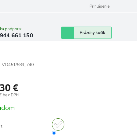
Prihlásenie
cka podpora:
Nákupný
Prázdny košík
944 661 150
košík
m
VO451/583_740
,30 €
 € bez DPH
tková
adom
nt