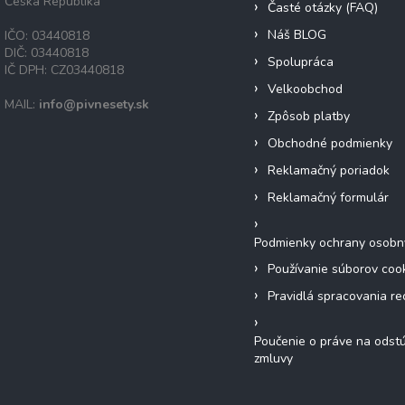
Česká Republika
Časté otázky (FAQ)
Náš BLOG
IČO: 03440818
DIČ: 03440818
Spolupráca
IČ DPH: CZ03440818
Velkoobchod
MAIL:
info@pivnesety.sk
Zpôsob platby
Obchodné podmienky
Reklamačný poriadok
Reklamačný formulár
Podmienky ochrany osobn
Používanie súborov coo
Pravidlá spracovania re
Poučenie o práve na odst
zmluvy