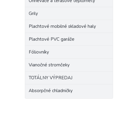
Ohrievače a terasové teplomety
Grily
Plachtové mobilné skladové haly
Plachtové PVC garáže
Fóliovníky
Vianočné stromčeky
TOTÁLNY VÝPREDAJ
Absorpčné chladničky