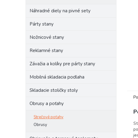
Náhradné diely na pivné sety
Párty stany
Nožnicové stany
Reklamné stany
Závažia a kolíky pre párty stany
Mobilná skladacia podlaha
Skladacie stoličky stoly
Po
Obrusy a poťahy
P
Strečové poťahy
St
Obrusy
po
je