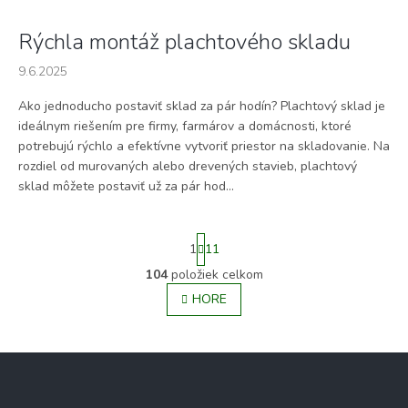
Rýchla montáž plachtového skladu
9.6.2025
Ako jednoducho postaviť sklad za pár hodín? Plachtový sklad je
ideálnym riešením pre firmy, farmárov a domácnosti, ktoré
potrebujú rýchlo a efektívne vytvoriť priestor na skladovanie. Na
rozdiel od murovaných alebo drevených stavieb, plachtový
sklad môžete postaviť už za pár hod...
S
1
11
t
r
104
položiek celkom
O
á
v
HORE
n
l
k
á
o
v
d
Z
a
a
á
n
c
i
p
i