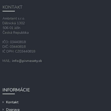
e
e
ä
KONTAKT
p
t
r
i
v
Ambitent s.r.o.
e
k
Dělnická 1302
y
506 01 Jičín
v
Česká Republika
ý
p
IČO: 03440818
i
DIČ: 03440818
s
IČ DPH: CZ03440818
u
MAIL:
info@pivnesety.sk
INFORMÁCIE
Kontakt
Doprava