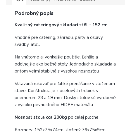
Podrobný popis
Kvalitný cateringový skladací stôl - 152 cm
Vhodné pre catering, záhradu, párty a oslavy,
svadby, atď...
Na vnútorné aj vonkajšie použitie. Ľahšie a
odolnejšie ako bežné stoly. Jednoducho skladacia a
pritom veľmi stabilná s vysokou nosnosťou
Vstavaná rukoväť pre ľahké prenášanie v zloženom
stave. Konštrukcia je z oceľových trubiek s
priemerom 28 a 19 mm. Dosky stolov sú vyrobené
z vysoko pevnostného HDPE materiálu
Nosnosť stola cca 200kg
po celej ploche
Rozmery: 152x75x74cm, zložený 76x75x9cm