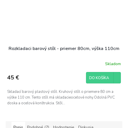
Rozkladaci barový stôl - priemer 80cm, výška 110cm
Skladom
45 €
DO KOŠÍKA
Skladací barový plastový stôl. Kruhový stôl o priemere 80 cm a
výške 110 cm. Tento stôl má skladacieoceľové nohy.Odolná PVC
doska a oceľová konštrukcia. Stôl...
Popis
Podobné (7)
Hodnotenie
Diskusia