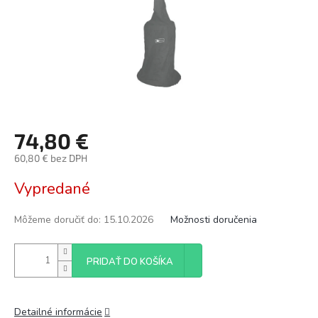
74,80 €
60,80 € bez DPH
Jednotková
Vypredané
cena:
Môžeme doručiť do:
15.10.2026
Možnosti doručenia
PRIDAŤ DO KOŠÍKA
Detailné informácie