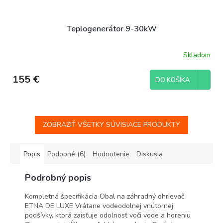
Teplogenerátor 9-30kW
Skladom
155 €
DO KOŠÍKA
ZOBRAZIŤ VŠETKY SÚVISIACE PRODUKTY
Popis
Podobné (6)
Hodnotenie
Diskusia
Podrobný popis
Kompletná špecifikácia Obal na záhradný ohrievač
ETNA DE LUXE Vrátane vodeodolnej vnútornej
podšívky, ktorá zaisťuje odolnosť voči vode a horeniu