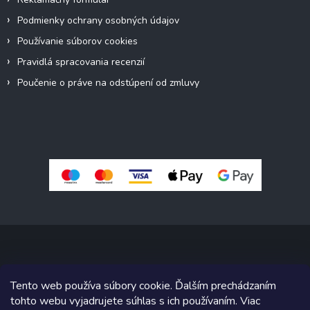
Podmienky ochrany osobných údajov
Používanie súborov cookies
Pravidlá spracovania recenzií
Poučenie o práve na odstúpení od zmluvy
Copyright 2026
Pivné sety, stoly, lavice
. Všetky práva vyhradené.
Tento web používa súbory cookie. Ďalším prechádzaním
Upraviť nastavenie cookies
tohto webu vyjadrujete súhlas s ich používaním. Viac