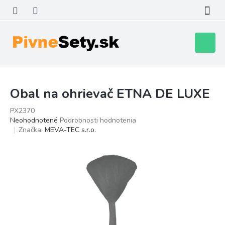
Prejsť
na
obsah
Nákupn
košík
Obal na ohrievač ETNA DE LUXE
PX2370
Priemerné
Neohodnotené
Podrobnosti hodnotenia
hodnotenie
Značka:
MEVA-TEC s.r.o.
produktu
je
0,0
z
5
hviezdičiek.