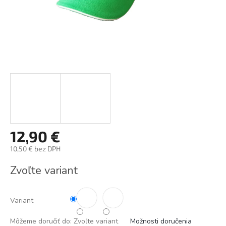
12,90 €
10,50 € bez DPH
Jednotková
Zvoľte variant
cena:
Variant
Môžeme doručiť do:
Zvoľte variant
Možnosti doručenia