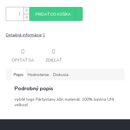
PRIDAŤ DO KOŠÍKA
Detailné informácie
OPÝTAŤ SA
ZDIEĽAŤ
Popis
Hodnotenie
Diskusia
Podrobný popis
vyšité logo Pártystany Jičín materiál: 100% bavlna UNI
veľkosť
Z
á