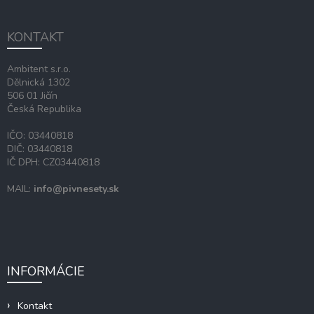
p
ä
KONTAKT
t
i
Ambitent s.r.o.
e
Dělnická 1302
506 01 Jičín
Česká Republika
IČO: 03440818
DIČ: 03440818
IČ DPH: CZ03440818
MAIL:
info@pivnesety.sk
INFORMÁCIE
Kontakt