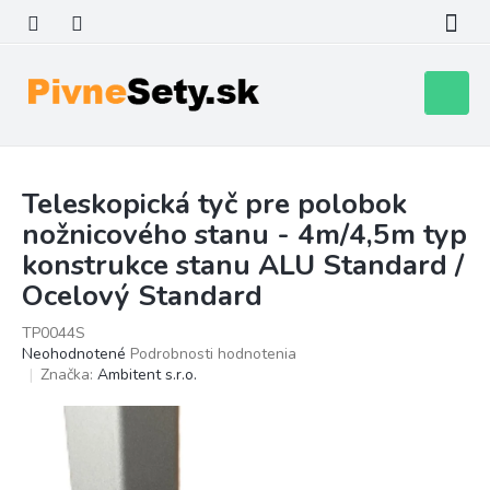
Prejsť
na
obsah
Nákupn
košík
Teleskopická tyč pre polobok
nožnicového stanu - 4m/4,5m typ
konstrukce stanu ALU Standard /
Ocelový Standard
TP0044S
Priemerné
Neohodnotené
Podrobnosti hodnotenia
hodnotenie
Značka:
Ambitent s.r.o.
produktu
je
0,0
z
5