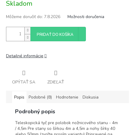
Skladom
cena:
Môžeme doručiť do:
7.8.2026
Možnosti doručenia
PRIDAŤ DO KOŠÍKA
Detailné informácie
OPÝTAŤ SA
ZDIEĽAŤ
Popis
Podobné (8)
Hodnotenie
Diskusia
Podrobný popis
Teleskopická tyč pre polobok nožnicového stanu - 4m
/ 4,5m Pre stany so šírkou 4m a 4,5m a nohy šírky 40
alebo 50mm (zvoľte prosím variantu) Pripravené na