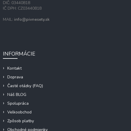
DIČ: 03440818
IČ DPH: CZ03440818
MAIL:
info@pivnesety.sk
INFORMÁCIE
Kontakt
Doprava
Časté otázky (FAQ)
Náš BLOG
Spolupráca
Velkoobchod
Zpôsob platby
Obchodné podmienky