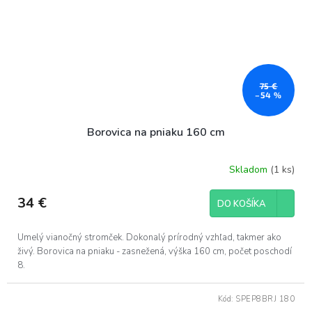
75 €
–54 %
Borovica na pniaku 160 cm
Skladom
(1 ks)
34 €
DO KOŠÍKA
Umelý vianočný stromček. Dokonalý prírodný vzhľad, takmer ako
živý. Borovica na pniaku - zasnežená, výška 160 cm, počet poschodí
8.
Kód:
SPEP8BRJ 180