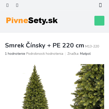
Prejsť
na
obsah
Nákupn
košík
Smrek Čínsky + PE 220 cm
M13-220
Priemerné
1 hodnotenie
Podrobnosti hodnotenia
Značka:
Matpol
hodnotenie
produktu
je
5,0
z
5
hviezdičiek.