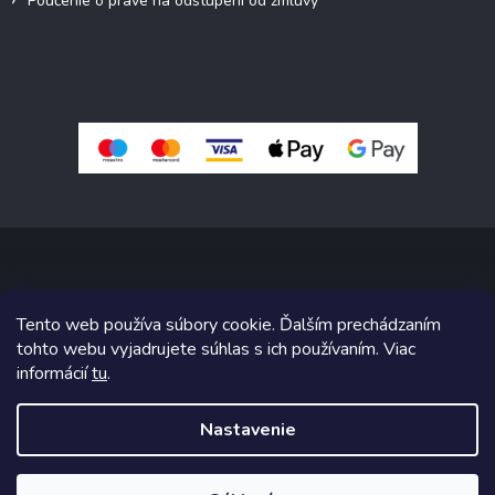
Poučenie o práve na odstúpení od zmluvy
Copyright 2026
Pivné sety, stoly, lavice
. Všetky práva vyhradené.
Tento web používa súbory cookie. Ďalším prechádzaním
Upraviť nastavenie cookies
tohto webu vyjadrujete súhlas s ich používaním. Viac
informácií
tu
.
Grafický návrh vytvoril a na Shoptet implementoval
Tomáš Hlad
&
Shoptetak.cz
.
Nastavenie
Vytvoril Shoptet
Naše fóliovníky nyní se slevou 15%🪴Využijte mimořádné akce