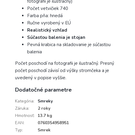
fotografií je ilustračný)
Počet vetvičiek 740
Farba pňa: hnedá
Ručne vyrobený v EÚ
Realistický vzhľad
Súčasťou balenia je stojan
Pevná krabica na skladovanie je súčasťou
balenia
Počet poschodí na fotografii je ilustračný. Presný
počet poschodí závisí od výšky stromčeka a je
uvedený v popise vyššie.
Dodatočné parametre
Kategória
:
Smreky
Záruka
:
2 roky
Hmotnosť
:
13.7 kg
EAN
:
0760354958951
Typ
:
Smrek