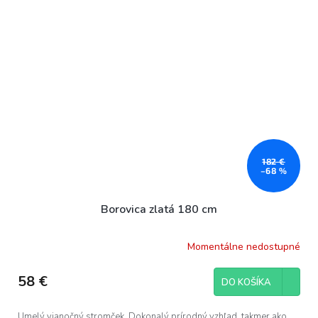
182 €
–68 %
Borovica zlatá 180 cm
Momentálne nedostupné
58 €
DO KOŠÍKA
Umelý vianočný stromček. Dokonalý prírodný vzhľad, takmer ako