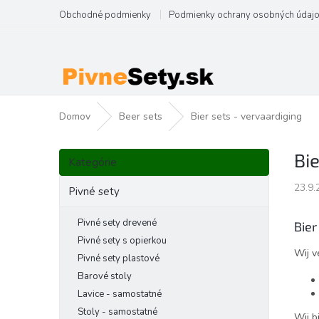
Prejsť
Obchodné podmienky
Podmienky ochrany osobných údaj
na
obsah
Domov
Beer sets
Bier sets - vervaardiging
B
Preskočiť
Bie
o
Kategórie
kategórie
č
23.9.
n
Pivné sety
ý
p
Pivné sety drevené
Bier
a
Pivné sety s opierkou
Wij v
n
Pivné sety plastové
e
Barové stoly
l
Lavice - samostatné
Stoly - samostatné
Wij b