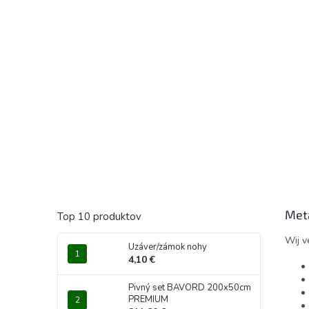
Meta
Top 10 produktov
Wij v
Uzáver/zámok nohy
4,10 €
Pivný set BAVORD 200x50cm
PREMIUM