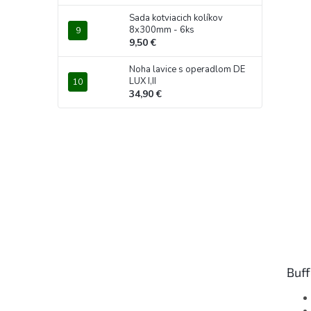
Sada kotviacich kolíkov
8x300mm - 6ks
9,50 €
Noha lavice s operadlom DE
LUX I,II
34,90 €
Buff