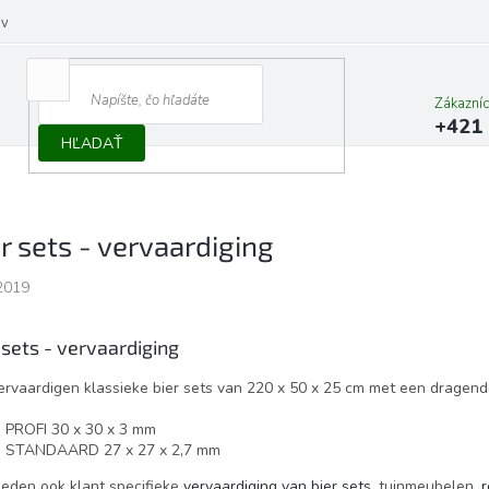
ov
Zákazní
+421 
HĽADAŤ
r sets - vervaardiging
2019
 sets - vervaardiging
ervaardigen klassieke bier sets van 220 x 50 x 25 cm met een dragende
PROFI 30 x 30 x 3 mm
STANDAARD 27 x 27 x 2,7 mm
ieden ook klant specifieke
vervaardiging van bier sets,
tuinmeubelen,
r