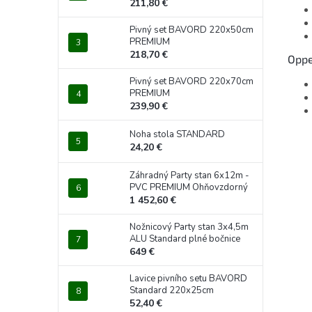
211,80 €
Pivný set BAVORD 220x50cm
PREMIUM
218,70 €
Oppe
Pivný set BAVORD 220x70cm
PREMIUM
239,90 €
Noha stola STANDARD
24,20 €
Záhradný Party stan 6x12m -
PVC PREMIUM Ohňovzdorný
1 452,60 €
Nožnicový Party stan 3x4,5m
ALU Standard plné bočnice
649 €
Lavice pivního setu BAVORD
Standard 220x25cm
52,40 €