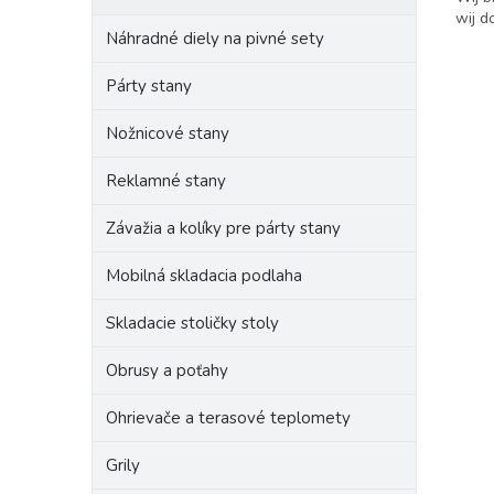
wij d
Náhradné diely na pivné sety
Párty stany
Nožnicové stany
Reklamné stany
Závažia a kolíky pre párty stany
Mobilná skladacia podlaha
Skladacie stoličky stoly
Obrusy a poťahy
Ohrievače a terasové teplomety
Grily