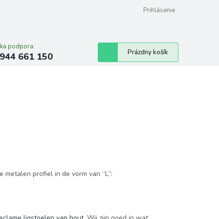
Prihlásenie
cka podpora:
Nákupný
Prázdny košík
944 661 150
košík
 metalen profiel in de vorm van “L”:
eclame ligstoelen van hout
. Wij zijn goed in wat