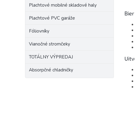
Plachtové mobilné skladové haly
Bier
Plachtové PVC garáže
Fóliovníky
Vianočné stromčeky
TOTÁLNY VÝPREDAJ
Uitv
Absorpčné chladničky