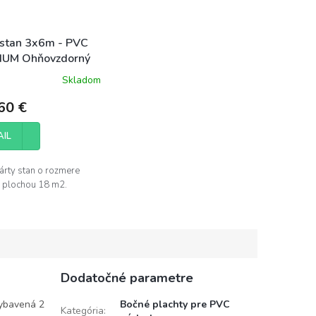
 stan 3x6m - PVC
IUM Ohňovzdorný
Skladom
60 €
AIL
árty stan o rozmere
 plochou 18 m2.
Dodatočné parametre
vybavená 2
Bočné plachty pre PVC
Kategória
: