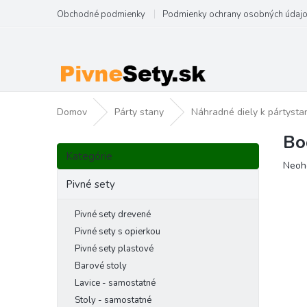
Prejsť
Obchodné podmienky
Podmienky ochrany osobných údaj
na
obsah
Domov
Párty stany
Náhradné diely k pártyst
Bo
B
Preskočiť
o
Kategórie
kategórie
Priem
Neoh
č
hodno
n
Pivné sety
produ
ý
je
p
Pivné sety drevené
0,0
a
z
Pivné sety s opierkou
5
n
Pivné sety plastové
hviezd
e
Barové stoly
l
Lavice - samostatné
Stoly - samostatné