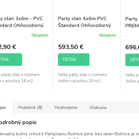
ty stan 3x6m - PVC
Party stan 4x6m PVC
Party
ndard Ohňovzdorný
Štandard Ohňovzdorný
PREM
Skladom
Skladom
2,90 €
593,50 €
696,
ETAIL
DETAIL
DET
ý párty stan o rozmere
Veľký párty stan o rozmere
Veľký p
 s plochou 18 m2.
4x6m s plochou 24 m2.
3x6m s
pis
Podobné (8)
Hodnotenie
Diskusia
odrobný popis
hradný bočný vchod k Partystanu Bočnice plná, bez okien Bočnice je 