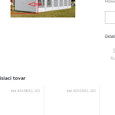
Môžem
Detai
TL
isiaci tovar
Kód:
AD158/52_102
Kód:
AD220/51_202