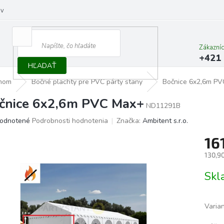
ov
Zákazní
+421 
HĽADAŤ
anom
Bočné plachty pre PVC párty stany
Bočnice 6x2,6m P
čnice 6x2,6m PVC Max+
ND11291B
erné
odnotené
Podrobnosti hodnotenia
Značka:
Ambitent s.r.o.
tenie
16
ktu
130,9
Jedno
Skl
cena:
ičiek.
Varia