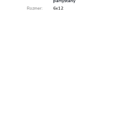
pártystany
Rozmer
:
6x12