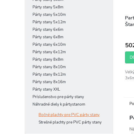
Párty stany 5x8m
Párty stany 5x10m
Par
Párty stany 5x12m
Šta
Párty stany 6x6m
Párty stany 6x8m
50
Párty stany 6x10m
Párty stany 6x12m
D
Párty stany 8x8m
Párty stany 8x10m
Veľk
Párty stany 8x12m
3x6m
Párty stany 8x16m
Párty stany XXL
Príslušenstvo pre párty stany
Po
Náhradné diely k pártystanom
Bočné plachty pre PVC párty stany
P
Strešné plachty pre PVC párty stany
Ná