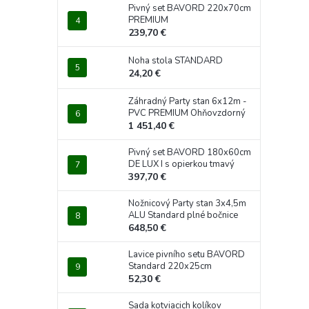
Pivný set BAVORD 220x70cm
PREMIUM
239,70 €
Noha stola STANDARD
24,20 €
Záhradný Party stan 6x12m -
PVC PREMIUM Ohňovzdorný
1 451,40 €
Pivný set BAVORD 180x60cm
DE LUX I s opierkou tmavý
397,70 €
Nožnicový Party stan 3x4,5m
ALU Standard plné bočnice
648,50 €
Lavice pivního setu BAVORD
Standard 220x25cm
52,30 €
Sada kotviacich kolíkov