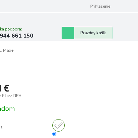
Prihlásenie
cka podpora:
Nákupný
Prázdny košík
944 661 150
košík
VC Max+
1 €
0 € bez DPH
tková
adom
nt