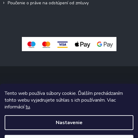
Poučenie o práve na odstúpení od zmluvy
Copyright 2026
Pivné sety, stoly, lavice
. Všetky práva vyhradené.
Tento web používa súbory cookie. Ďalším prechádzaním
Upraviť nastavenie cookies
tohto webu vyjadrujete súhlas s ich používaním. Viac
informácií
tu
.
Grafický návrh vytvoril a na Shoptet implementoval
Tomáš Hlad
&
Shoptetak.cz
.
Nastavenie
Vytvoril Shoptet
Naše fóliovníky nyní se slevou 15%🪴Využijte mimořádné akce