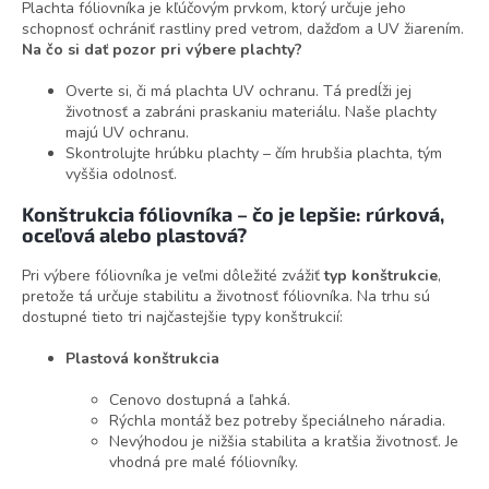
Plachta fóliovníka je kľúčovým prvkom, ktorý určuje jeho
schopnosť ochrániť rastliny pred vetrom, dažďom a UV žiarením.
Na čo si dať pozor pri výbere plachty?
Overte si, či má plachta UV ochranu. Tá predĺži jej
životnosť a zabráni praskaniu materiálu. Naše plachty
majú UV ochranu.
Skontrolujte hrúbku plachty – čím hrubšia plachta, tým
vyššia odolnosť.
Konštrukcia fóliovníka – čo je lepšie: rúrková,
oceľová alebo plastová?
Pri výbere fóliovníka je veľmi dôležité zvážiť
typ konštrukcie
,
pretože tá určuje stabilitu a životnosť fóliovníka. Na trhu sú
dostupné tieto tri najčastejšie typy konštrukcií:
Plastová konštrukcia
Cenovo dostupná a ľahká.
Rýchla montáž bez potreby špeciálneho náradia.
Nevýhodou je nižšia stabilita a kratšia životnosť. Je
vhodná pre malé fóliovníky.