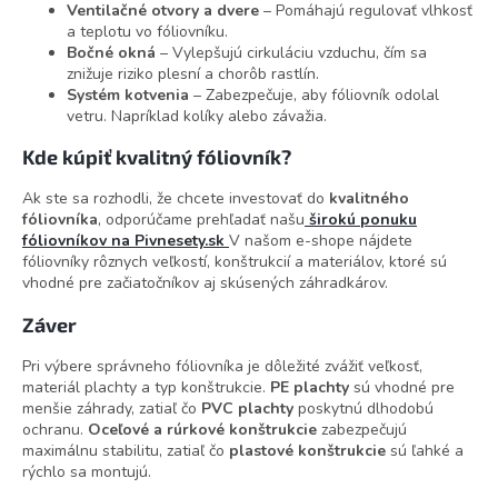
Ventilačné otvory a dvere
– Pomáhajú regulovať vlhkosť
a teplotu vo fóliovníku.
Bočné okná
– Vylepšujú cirkuláciu vzduchu, čím sa
znižuje riziko plesní a chorôb rastlín.
Systém kotvenia
– Zabezpečuje, aby fóliovník odolal
vetru. Napríklad kolíky alebo závažia.
Kde kúpiť kvalitný fóliovník?
Ak ste sa rozhodli, že chcete investovať do
kvalitného
fóliovníka
, odporúčame prehľadať našu
širokú ponuku
fóliovníkov na Pivnesety.sk
V našom e-shope nájdete
fóliovníky rôznych veľkostí, konštrukcií a materiálov, ktoré sú
vhodné pre začiatočníkov aj skúsených záhradkárov.
Záver
Pri výbere správneho fóliovníka je dôležité zvážiť veľkosť,
materiál plachty a typ konštrukcie.
PE plachty
sú vhodné pre
menšie záhrady, zatiaľ čo
PVC plachty
poskytnú dlhodobú
ochranu.
Oceľové a rúrkové konštrukcie
zabezpečujú
maximálnu stabilitu, zatiaľ čo
plastové konštrukcie
sú ľahké a
rýchlo sa montujú.