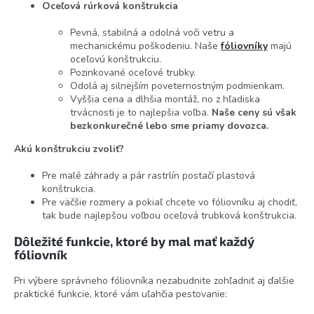
Oceľová rúrková konštrukcia
Pevná, stabilná a odolná voči vetru a
mechanickému poškodeniu. Naše
fóliovníky
majú
oceľovú konštrukciu.
Pozinkované oceľové trubky.
Odolá aj silnejším poveternostným podmienkam.
Vyššia cena a dlhšia montáž, no z hľadiska
trvácnosti je to najlepšia voľba.
Naše ceny sú však
bezkonkurečné lebo sme priamy dovozca.
Akú konštrukciu zvoliť?
Pre malé záhrady a pár rastrlín postačí plastová
konštrukcia.
Pre väčšie rozmery a pokiaľ chcete vo fóliovníku aj chodiť,
tak bude najlepšou voľbou oceľová trubková konštrukcia.
Dôležité funkcie, ktoré by mal mať každý
fóliovník
Pri výbere správneho fóliovníka nezabudnite zohľadniť aj ďalšie
praktické funkcie, ktoré vám uľahčia pestovanie: