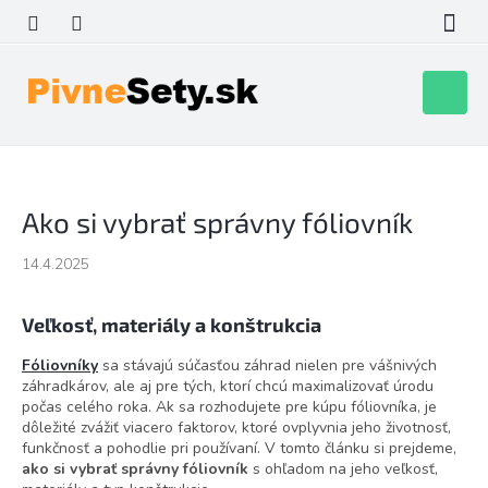
Prejsť
na
obsah
Nákupn
košík
Ako si vybrať správny fóliovník
14.4.2025
Veľkosť, materiály a konštrukcia
Fóliovníky
sa stávajú súčasťou záhrad nielen pre vášnivých
záhradkárov, ale aj pre tých, ktorí chcú maximalizovať úrodu
počas celého roka. Ak sa rozhodujete pre kúpu fóliovníka, je
dôležité zvážiť viacero faktorov, ktoré ovplyvnia jeho životnosť,
funkčnosť a pohodlie pri používaní. V tomto článku si prejdeme,
ako si vybrať správny fóliovník
s ohľadom na jeho veľkosť,