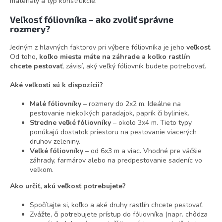
materiály a typ konštrukcie.
Veľkosť fóliovníka – ako zvoliť správne
rozmery?
Jedným z hlavných faktorov pri výbere fóliovníka je jeho
veľkosť
.
Od toho,
koľko miesta máte na záhrade a koľko rastlín
chcete pestovať
, závisí, aký veľký fóliovník budete potrebovať.
Aké veľkosti sú k dispozícii?
Malé fóliovníky
– rozmery do 2x2 m. Ideálne na
pestovanie niekoľkých paradajok, paprík či byliniek.
Stredne veľké fóliovníky
– okolo 3x4 m. Tieto typy
ponúkajú dostatok priestoru na pestovanie viacerých
druhov zeleniny.
Veľké fóliovníky
– od 6x3 m a viac. Vhodné pre väčšie
záhrady, farmárov alebo na predpestovanie sadeníc vo
veľkom.
Ako určiť, akú veľkosť potrebujete?
Spočítajte si, koľko a aké druhy rastlín chcete pestovať.
Zvážte, či potrebujete prístup do fóliovníka (napr. chôdza