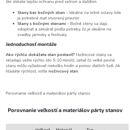
čím získate lepšiu ochranu pred vetrom a dažďom.
Stany bez bočných stien
– Ideálne na letné oslavy, kde
je potrebné mať otvorený priestor.
Stany s bočnými stenami
– Bočné steny sa dajú
odopínať a zatvárať podľa potreby, čo je ideálne na
svadby, jarmoky a festivaly.
Jednoduchosť montáže
Ako rýchlo dokážete stan postaviť?
Nožnicové stany sa
skladajú veľmi rýchlo (do 5-10 minút), zatiaľ čo veľké pevné
stany môžu vyžadovať niekoľko hodín a pomoc ďalších ľudí. Ak
hľadáte rýchlosť, voľte
nožnicový stan
.
Porovnanie veľkostí a materiálov párty stanov
Porovnanie veľkostí a materiálov párty stanov
Veľkosť
Materiál
Typ