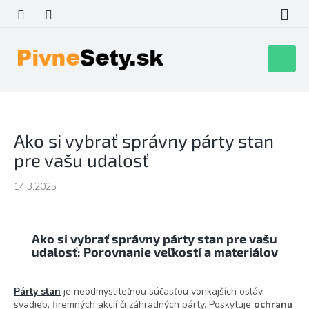
Prejsť
na
obsah
Nákupn
košík
Ako si vybrať správny párty stan
pre vašu udalosť
14.3.2025
Ako si vybrať správny párty stan pre vašu
udalosť: Porovnanie veľkostí a materiálov
Párty stan
je neodmysliteľnou súčasťou vonkajších osláv,
svadieb, firemných akcií či záhradných párty. Poskytuje
ochranu