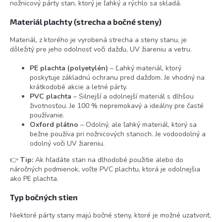
nožnicový párty stan, ktorý je ľahký a rýchlo sa skladá.
Materiál plachty (strecha a bočné steny)
Materiál, z ktorého je vyrobená strecha a steny stanu, je
dôležitý pre jeho odolnosť voči dažďu, UV žiareniu a vetru.
PE plachta (polyetylén)
– Ľahký materiál, ktorý
poskytuje základnú ochranu pred dažďom. Je vhodný na
krátkodobé akcie a letné párty.
PVC plachta
– Silnejší a odolnejší materiál s dlhšou
životnosťou. Je 100 % nepremokavý a ideálny pre časté
používanie.
Oxford plátno
– Odolný, ale ľahký materiál, ktorý sa
bežne používa pri nožnicových stanoch. Je vodoodolný a
odolný voči UV žiareniu.
👉
Tip:
Ak hľadáte stan na dlhodobé použitie alebo do
náročných podmienok, voľte PVC plachtu, ktorá je odolnejšia
ako PE plachta.
Typ bočných stien
Niektoré párty stany majú bočné steny, ktoré je možné uzatvoriť,