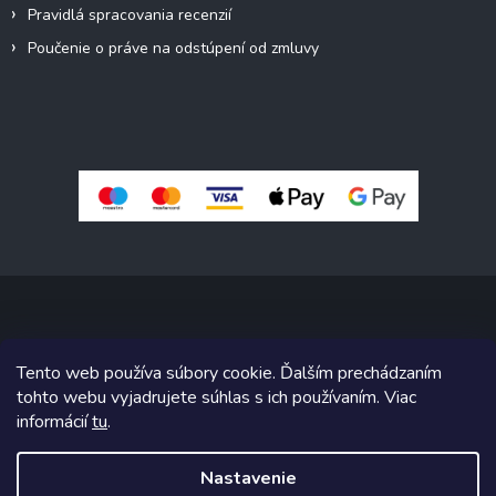
Pravidlá spracovania recenzií
Poučenie o práve na odstúpení od zmluvy
Copyright 2026
Pivné sety, stoly, lavice
. Všetky práva vyhradené.
Tento web používa súbory cookie. Ďalším prechádzaním
Upraviť nastavenie cookies
tohto webu vyjadrujete súhlas s ich používaním. Viac
informácií
tu
.
Grafický návrh vytvoril a na Shoptet implementoval
Tomáš Hlad
&
Shoptetak.cz
.
Nastavenie