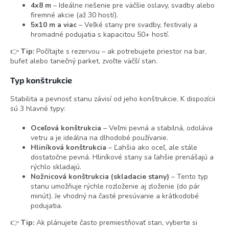
4x8 m
– Ideálne riešenie pre väčšie oslavy, svadby alebo
firemné akcie (až 30 hostí).
5x10 m a viac
– Veľké stany pre svadby, festivaly a
hromadné podujatia s kapacitou 50+ hostí.
👉
Tip:
Počítajte s rezervou – ak potrebujete priestor na bar,
bufet alebo tanečný parket, zvoľte väčší stan.
Typ konštrukcie
Stabilita a pevnosť stanu závisí od jeho konštrukcie. K dispozícii
sú 3 hlavné typy:
Oceľová konštrukcia
– Veľmi pevná a stabilná, odoláva
vetru a je ideálna na dlhodobé používanie.
Hliníková konštrukcia
– Ľahšia ako oceľ, ale stále
dostatočne pevná. Hliníkové stany sa ľahšie prenášajú a
rýchlo skladajú.
Nožnicová konštrukcia (skladacie stany)
– Tento typ
stanu umožňuje rýchle rozloženie aj zloženie (do pár
minút). Je vhodný na časté presúvanie a krátkodobé
podujatia.
👉
Tip:
Ak plánujete často premiestňovať stan, vyberte si