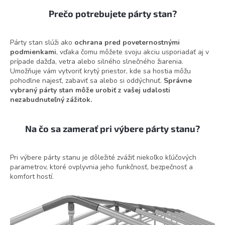
Prečo potrebujete párty stan?
Párty stan slúži ako
ochrana pred poveternostnými
podmienkami
, vďaka čomu môžete svoju akciu usporiadať aj v
prípade dažďa, vetra alebo silného slnečného žiarenia.
Umožňuje vám vytvoriť krytý priestor, kde sa hostia môžu
pohodlne najesť, zabaviť sa alebo si oddýchnuť.
Správne
vybraný párty stan môže urobiť z vašej udalosti
nezabudnuteľný zážitok.
Na čo sa zamerať pri výbere párty stanu?
Pri výbere párty stanu je dôležité zvážiť niekoľko kľúčových
parametrov, ktoré ovplyvnia jeho funkčnosť, bezpečnosť a
komfort hostí.