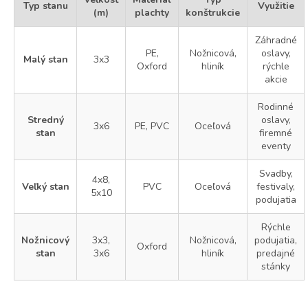
Typ stanu
Využitie
(m)
plachty
konštrukcie
Záhradné
PE,
Nožnicová,
oslavy,
Malý stan
3x3
Oxford
hliník
rýchle
akcie
Rodinné
Stredný
oslavy,
3x6
PE, PVC
Oceľová
stan
firemné
eventy
Svadby,
4x8,
Veľký stan
PVC
Oceľová
festivaly,
5x10
podujatia
Rýchle
Nožnicový
3x3,
Nožnicová,
podujatia,
Oxford
stan
3x6
hliník
predajné
stánky