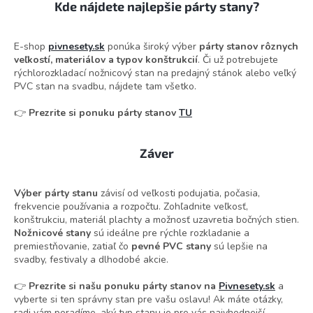
Kde nájdete najlepšie párty stany?
E-shop
pivnesety.sk
ponúka široký výber
párty stanov rôznych
veľkostí, materiálov a typov konštrukcií
. Či už potrebujete
rýchlorozkladací nožnicový stan na predajný stánok alebo veľký
PVC stan na svadbu, nájdete tam všetko.
👉
Prezrite si ponuku párty stanov
TU
Záver
Výber párty stanu
závisí od veľkosti podujatia, počasia,
frekvencie používania a rozpočtu. Zohľadnite veľkosť,
konštrukciu, materiál plachty a možnosť uzavretia bočných stien.
Nožnicové stany
sú ideálne pre rýchle rozkladanie a
premiestňovanie, zatiaľ čo
pevné PVC stany
sú lepšie na
svadby, festivaly a dlhodobé akcie.
👉
Prezrite si našu ponuku párty stanov na
Pivnesety.sk
a
vyberte si ten správny stan pre vašu oslavu! Ak máte otázky,
radi vám poradíme, aký typ stanu je pre vás najvhodnejší.