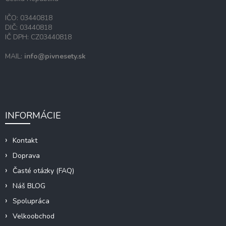
IČO: 03440818
DIČ: 03440818
IČ DPH: CZ03440818
MAIL:
info@pivnesety.sk
INFORMÁCIE
Kontakt
Doprava
Časté otázky (FAQ)
Náš BLOG
Spolupráca
Velkoobchod