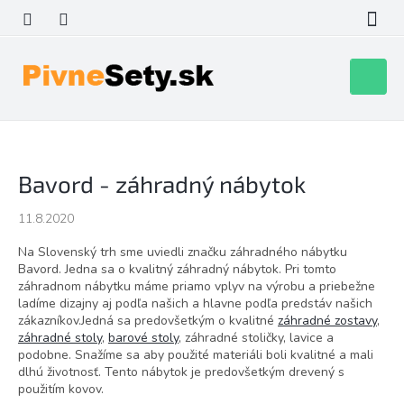
Prejsť
na
obsah
Nákupn
košík
Bavord - záhradný nábytok
11.8.2020
Na Slovenský trh sme uviedli značku záhradného nábytku
Bavord. Jedna sa o kvalitný záhradný nábytok. Pri tomto
záhradnom nábytku máme priamo vplyv na výrobu a priebežne
ladíme dizajny aj podľa našich a hlavne podľa predstáv našich
zákazníkov.Jedná sa predovšetkým o kvalitné
záhradné zostavy
,
záhradné stoly
,
barové stoly
, záhradné stoličky, lavice a
podobne. Snažíme sa aby použité materiáli boli kvalitné a mali
dlhú životnosť. Tento nábytok je predovšetkým drevený s
použitím kovov.