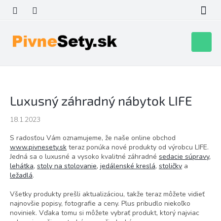
Prejsť
na
obsah
Nákupn
košík
Luxusný záhradný nábytok LIFE
18.1.2023
S radosťou Vám oznamujeme, že naše online obchod
www.pivnesety.sk
teraz ponúka nové produkty od výrobcu LIFE.
Jedná sa o luxusné a vysoko kvalitné záhradné
sedacie súpravy
,
lehátka
,
stoly na stolovanie
,
jedálenské kreslá
,
stoličky
a
ležadlá
.
Všetky produkty prešli aktualizáciou, takže teraz môžete vidieť
najnovšie popisy, fotografie a ceny. Plus pribudlo niekoľko
noviniek. Vďaka tomu si môžete vybrať produkt, ktorý najviac