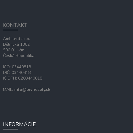
Z
á
p
ä
KONTAKT
t
i
Ambitent s.r.o.
e
Dělnická 1302
506 01 Jičín
Česká Republika
IČO: 03440818
DIČ: 03440818
IČ DPH: CZ03440818
MAIL:
info@pivnesety.sk
INFORMÁCIE