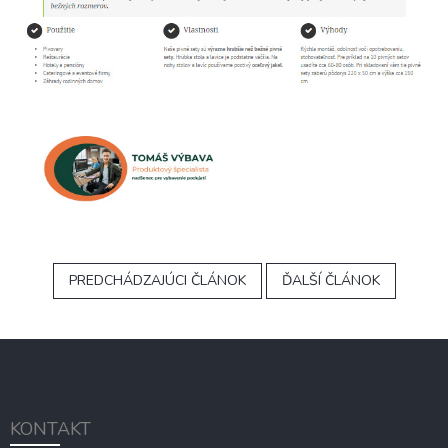
PREDCHÁDZAJÚCI ČLÁNOK
ĎALŠÍ ČLÁNOK
Z
á
p
ä
KONTAKT
t