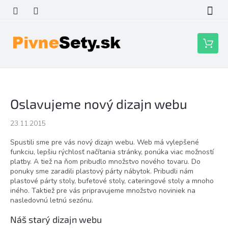
Prejsť
na
obsah
Nákupn
košík
Oslavujeme nový dizajn webu
23.11.2015
Spustili sme pre vás nový dizajn webu. Web má vylepšené
funkciu, lepšiu rýchlosť načítania stránky, ponúka viac možností
platby. A tiež na ňom pribudlo množstvo nového tovaru. Do
ponuky sme zaradili plastový párty nábytok. Pribudli nám
plastové párty stoly, bufetové stoly, cateringové stoly a mnoho
iného. Taktiež pre vás pripravujeme množstvo noviniek na
nasledovnú letnú sezónu.
Náš starý dizajn webu