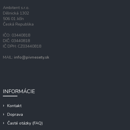
i
Ambitent s.r.o.
e
Dělnická 1302
506 01 Jičín
Česká Republika
IČO: 03440818
DIČ: 03440818
IČ DPH: CZ03440818
MAIL:
info@pivnesety.sk
INFORMÁCIE
Kontakt
Doprava
Časté otázky (FAQ)