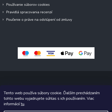
Používanie súborov cookies
Pravidlá spracovania recenzií
Poučenie o práve na odstúpení od zmluvy
Copyright 2026
Pivné sety, stoly, lavice
. Všetky práva vyhradené.
Tento web používa súbory cookie. Ďalším prechádzaním
Upraviť nastavenie cookies
tohto webu vyjadrujete súhlas s ich používaním. Viac
informácií
tu
.
Grafický návrh vytvoril a na Shoptet implementoval
Tomáš Hlad
&
Shoptetak.cz
.