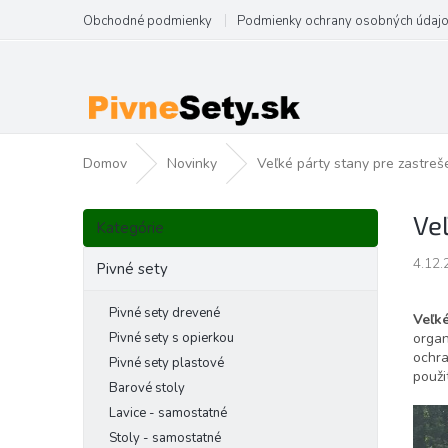
Prejsť
Obchodné podmienky
Podmienky ochrany osobných údaj
na
obsah
Domov
Novinky
Veľké párty stany pre zastreš
B
Preskočiť
Ve
o
Kategórie
kategórie
č
4.12.
n
Pivné sety
ý
p
Pivné sety drevené
Veľké
a
organ
Pivné sety s opierkou
n
ochra
Pivné sety plastové
použi
e
Barové stoly
l
Lavice - samostatné
Stoly - samostatné