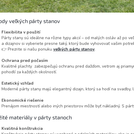
dy veľkých párty stanov
Flexibilita v použití
Párty stany sú ideálne na rôzne typy akcií – od malých osláv až po veľ
a dizajnov si vyberiete presne taký, ktorý bude vyhovovať vašim potr
👉 Prezrite si našu ponuku
veľkých párty stanov
.
Ochrana pred počasím
Kvalitné plachty zabezpečujú ochranu pred dažďom, vetrom aj priamym
pohodlí za každých okolností.
Estetický vzhľad
Moderné párty stany majú elegantný dizajn, ktorý sa hodí na svadby, l
Ekonomické riešenie
Prenájom miestností alebo iných priestorov môže byť nákladný. S párt
ité materiály v párty stanoch
Kvalitná konštrukcia