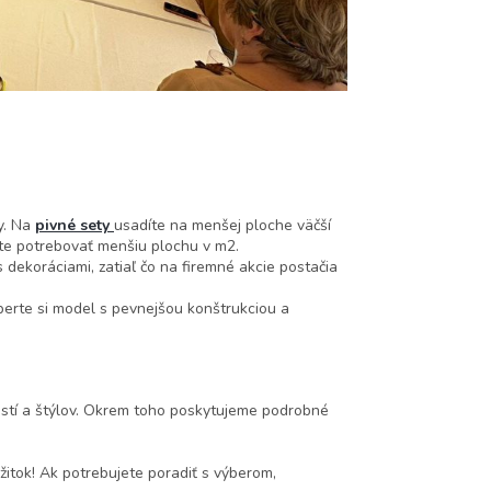
y. Na
pivné sety
usadíte na menšej ploche väčší
ete potrebovať menšiu plochu v m2.
dekoráciami, zatiaľ čo na firemné akcie postačia
berte si model s pevnejšou konštrukciou a
stí a štýlov. Okrem toho poskytujeme podrobné
žitok! Ak potrebujete poradiť s výberom,