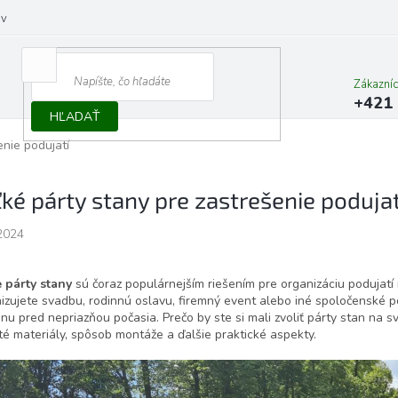
ov
Zákazní
+421 
HĽADAŤ
enie podujatí
ľké párty stany pre zastrešenie podujat
2024
 párty stany
sú čoraz populárnejším riešením pre organizáciu podujatí 
izujete svadbu, rodinnú oslavu, firemný event alebo iné spoločenské po
nu pred nepriazňou počasia. Prečo by ste si mali zvoliť párty stan na s
té materiály, spôsob montáže a ďalšie praktické aspekty.