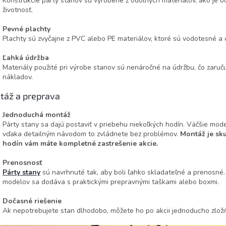
Konštrukcie párty stanov sú vyrobené z odolných materiálov, ako je oceľ
životnosť.
Pevné plachty
Plachty sú zvyčajne z PVC alebo PE materiálov, ktoré sú vodotesné a 
Ľahká údržba
Materiály použité pri výrobe stanov sú nenáročné na údržbu, čo zaruč
nákladov.
táž a preprava
Jednoduchá montáž
Párty stany sa dajú postaviť v priebehu niekoľkých hodín. Väčšie mo
vďaka detailným návodom to zvládnete bez problémov.
Montáž je sk
hodín vám máte kompletné zastrešenie akcie.
Prenosnosť
Párty stany
sú navrhnuté tak, aby boli ľahko skladateľné a prenosné.
modelov sa dodáva s praktickými prepravnými taškami alebo boxmi.
Dočasné riešenie
Ak nepotrebujete stan dlhodobo, môžete ho po akcii jednoducho zložiť 