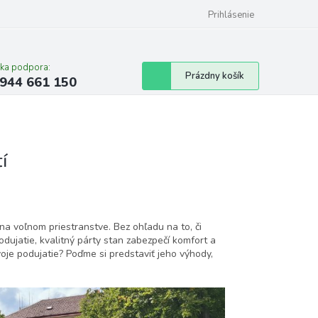
Prihlásenie
cka podpora:
Nákupný
Prázdny košík
944 661 150
košík
í
na voľnom priestranstve. Bez ohľadu na to, či
dujatie, kvalitný párty stan zabezpečí komfort a
voje podujatie? Poďme si predstaviť jeho výhody,