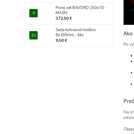
Pivný set BAVORD 150x70 -
MASIV
372,50 €
Sada kotviacich kolíkov
Ako 
8x300mm - 6ks
9,50 €
Pri v
Pre
Na s
infor
Objed