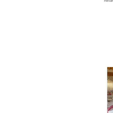
neváh