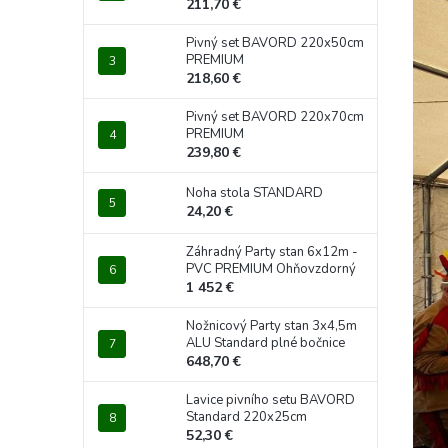
211,70 €
Pivný set BAVORD 220x50cm
PREMIUM
218,60 €
Pivný set BAVORD 220x70cm
PREMIUM
239,80 €
Noha stola STANDARD
24,20 €
Záhradný Party stan 6x12m -
PVC PREMIUM Ohňovzdorný
1 452 €
Nožnicový Party stan 3x4,5m
ALU Standard plné bočnice
648,70 €
Lavice pivního setu BAVORD
Standard 220x25cm
52,30 €