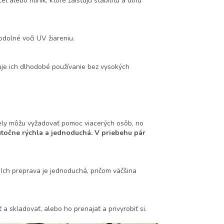
 alebo hliník, ktoré zaisťujú stabilitu a dlhú
odolné voči UV žiareniu.
uje ich dlhodobé používanie bez vysokých
dely môžu vyžadovať pomoc viacerých osôb, no
utočne rýchla a jednoduchá. V priebehu pár
 Ich preprava je jednoduchá, pričom väčšina
a skladovať, alebo ho prenajať a privyrobiť si.