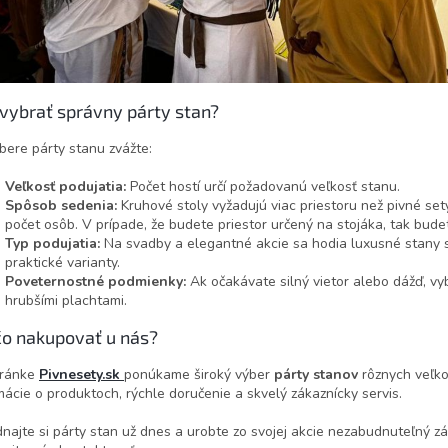
vybrať správny párty stan?
ýbere párty stanu zvážte:
Veľkosť podujatia:
Počet hostí určí požadovanú veľkosť stanu.
Spôsob sedenia:
Kruhové stoly vyžadujú viac priestoru než pivné set
počet osôb. V prípade, že budete priestor určený na stojáka, tak bud
Typ podujatia:
Na svadby a elegantné akcie sa hodia luxusné stany s 
praktické varianty.
Poveternostné podmienky:
Ak očakávate silný vietor alebo dážď, vy
hrubšími plachtami.
čo nakupovať u nás?
tránke
Pivnesety.sk
ponúkame široký výber
párty stanov
rôznych veľko
mácie o produktoch, rýchle doručenie a skvelý zákaznícky servis.
najte si párty stan už dnes a urobte zo svojej akcie nezabudnuteľný zá