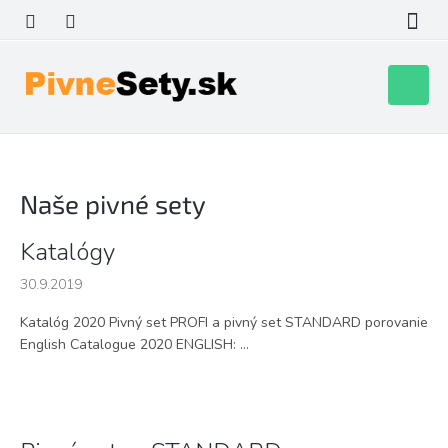
Prejsť
na
obsah
Nákupn
košík
Naše pivné sety
V
Katalógy
ý
30.9.2019
p
i
Katalóg 2020 Pivný set PROFI a pivný set STANDARD porovanie
s
English Catalogue 2020 ENGLISH: ...
č
l
á
n
k