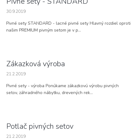
Pivné sety - STANDARD
o
30.9.2019
v
Pivné sety STANDARD - lacné pivné sety Hlavný rozdiel oproti
našim PREMIUM pivným setom je v p...
Zákazková výroba
21.2.2019
Pivné sety - výroba Ponúkame zákazkovú výrobu pivných
setov, záhradného nábytku, drevených rek...
Potlač pivných setov
21.2.2019