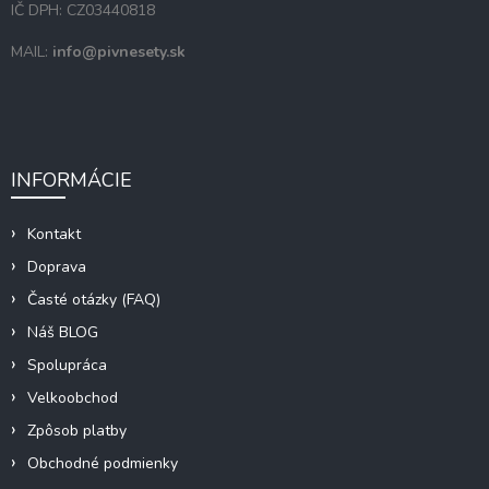
p
IČ DPH: CZ03440818
i
s
MAIL:
info@pivnesety.sk
u
INFORMÁCIE
Kontakt
Doprava
Časté otázky (FAQ)
Náš BLOG
Spolupráca
Velkoobchod
Zpôsob platby
Obchodné podmienky