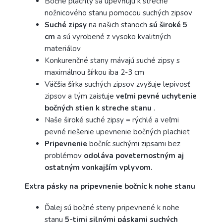
Bočné plachty sa upevňujú k streche
nožnicového stanu pomocou suchých zipsov
Suché zipsy
na našich stanoch
sú široké 5
cm
a sú vyrobené z vysoko kvalitných
materiálov
Konkurenčné stany mávajú suché zipsy s
maximálnou šírkou iba 2-3 cm
Väčšia šírka suchých zipsov zvyšuje lepivosť
zipsov a tým zaisťuje
veľmi pevné uchytenie
bočných stien k streche stanu
.
Naše široké suché zipsy = rýchlé a veľmi
pevné riešenie upevnenie bočných plachiet
Pripevnenie
bočníc suchými zipsami bez
problémov
odoláva poveternostným aj
ostatným vonkajším vplyvom.
Extra pásky na pripevnenie bočníc k nohe stanu
Ďalej sú bočné steny pripevnené k nohe
stanu
5-timi silnými páskami suchých