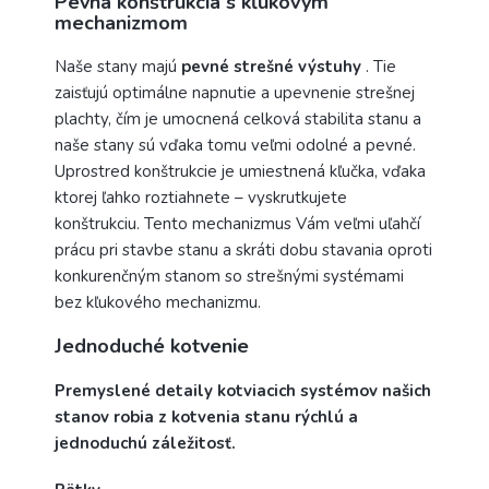
Pevná konštrukcia s kľukovým
mechanizmom
Naše stany majú
pevné strešné výstuhy
. Tie
zaisťujú optimálne napnutie a upevnenie strešnej
plachty, čím je umocnená celková stabilita stanu a
naše stany sú vďaka tomu veľmi odolné a pevné.
Uprostred konštrukcie je umiestnená kľučka, vďaka
ktorej ľahko roztiahnete – vyskrutkujete
konštrukciu. Tento mechanizmus Vám veľmi uľahčí
prácu pri stavbe stanu a skráti dobu stavania oproti
konkurenčným stanom so strešnými systémami
bez kľukového mechanizmu.
Jednoduché kotvenie
Premyslené detaily kotviacich systémov našich
stanov robia z kotvenia stanu rýchlú a
jednoduchú záležitosť.