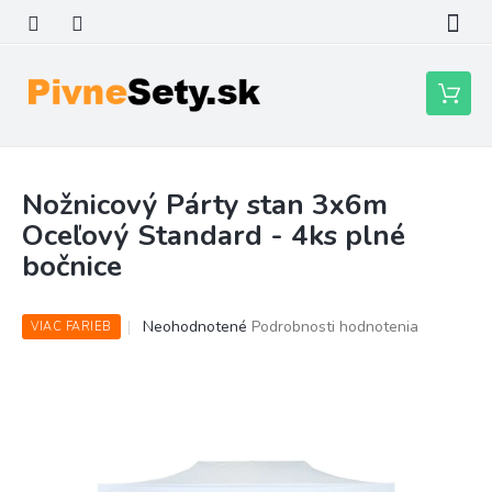
Prejsť
na
obsah
Nákupn
košík
Nožnicový Párty stan 3x6m
Oceľový Standard - 4ks plné
bočnice
Priemerné
Neohodnotené
Podrobnosti hodnotenia
VIAC FARIEB
hodnotenie
produktu
je
0,0
z
5
hviezdičiek.