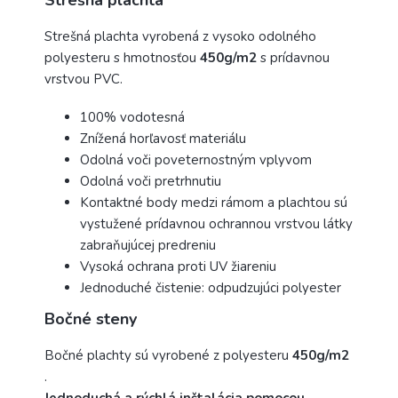
Strešná plachta
Strešná plachta vyrobená z vysoko odolného
polyesteru s hmotnosťou
450g/m2
s prídavnou
vrstvou PVC.
100% vodotesná
Znížená horľavosť materiálu
Odolná voči poveternostným vplyvom
Odolná voči pretrhnutiu
Kontaktné body medzi rámom a plachtou sú
vystužené prídavnou ochrannou vrstvou látky
zabraňujúcej predreniu
Vysoká ochrana proti UV žiareniu
Jednoduché čistenie: odpudzujúci polyester
Bočné steny
Bočné plachty sú vyrobené z polyesteru
450g/m2
.