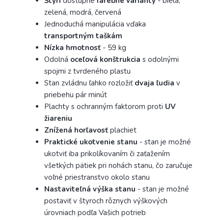
Štyri
dostupné
farebné
varianty
- biela,
zelená, modrá, červená
Jednoduchá manipulácia vďaka
transportným taškám
Nízka hmotnosť
- 59 kg
Odolná
oceľová konštrukcia
s odolnými
spojmi z tvrdeného plastu
Stan zvládnu ľahko rozložiť
dvaja ľudia
v
priebehu pár minút
Plachty s ochranným faktorom proti
UV
žiareniu
Znížená horľavosť
plachiet
Praktické ukotvenie
stanu
- stan je možné
ukotviť iba prikolíkovaním či zaťažením
všetkých pätiek pri nohách stanu, čo zaručuje
voľné priestranstvo okolo stanu
Nastaviteľná výška stanu
- stan je možné
postaviť v štyroch rôznych výškových
úrovniach podľa Vašich potrieb