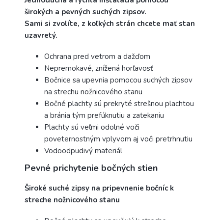
Jednoduchá a rýchlá inštalácia pomocou
širokých a pevných
suchých zipsov.
Sami si zvolíte, z koľkých strán chcete mať stan
uzavretý.
Ochrana pred vetrom a dažďom
Nepremokavé, znížená horľavosť
Bočnice sa upevnia pomocou suchých zipsov
na strechu nožnicového stanu
Bočné plachty sú prekryté strešnou plachtou
a bránia tým prefúknutiu a zatekaniu
Plachty sú veľmi odolné voči
poveternostným vplyvom aj voči pretrhnutiu
Vodoodpudivý materiál
Pevné prichytenie bočných stien
Široké suché zipsy na pripevnenie bočníc k
streche nožnicového stanu