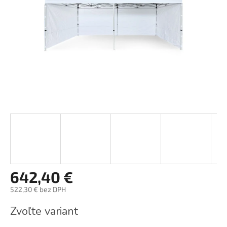
642,40 €
522,30 € bez DPH
Jednotková
Zvoľte variant
cena: