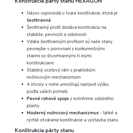
Konštrukcia párty stanu HEXAGON
Názov vypovedá o tvare konštrukcie, ktorá je
šesťhranná
Šesťhranný profil dodáva konštrukciu na
stabilite, pevnosti a odolnosti
Vďaka šesťhranným profilom sú naše stany
pevnejšie v porovnaní s konkurenčnými
stanmi so štvorhrannými či inými
konštrukciami
Stabilný oceľový rám s praktickým
nožnicovým mechanizmom
4 otvory v nohe umožňujú nastaviť výšku
podľa vašich potrieb
Pevné rohové spoje
z extrémne odolného
plastu
Moderný nožnicový mechanizmus
- ľahké a
rýchlé otváranie konštrukcie a výstavba stanu
Konštrukcia párty stanu