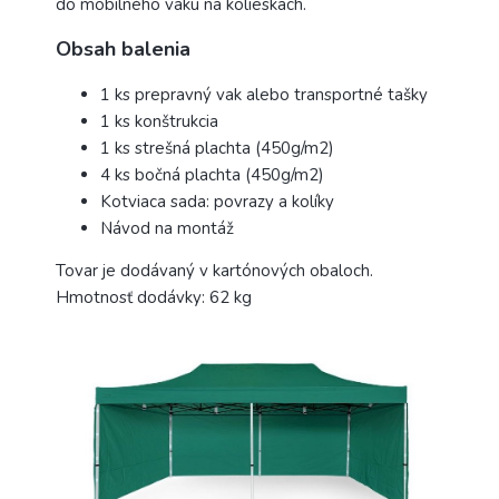
do mobilného vaku na kolieskach.
Obsah balenia
1 ks prepravný vak alebo transportné tašky
1 ks konštrukcia
1 ks strešná plachta (450g/m2)
4 ks bočná plachta (450g/m2)
Kotviaca sada: povrazy a kolíky
Návod na montáž
Tovar je dodávaný v kartónových obaloch.
Hmotnosť dodávky: 62 kg