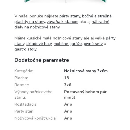
V našej ponuke nájdete
párty stany
,
bočné a strešné
plachty na stany
,
závažia k stanom
ako aj
náhradné
diely na nožnicové stany
.
Máme klasické malé nožnicové stany ale aj veľké
párty
stany
,
skladové haly
,
mobilné garáže,
pivné sety
a
gastro stoly
.
Dodatočné parametre
Kategória
:
Nožnicové stany 3x6m
Plocha
:
18
Rozmer
:
3x6
Výhody nožnicového
Postavený behom pár
stanu
:
minút
Rozkladacia
:
Áno
Party stan
:
Áno
Nožnicová konštrukcia
:
Áno