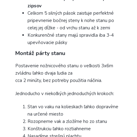
zipsov
Celkom 5 silných pások zaisťuje perfektné
pripevnenie bočnej steny k nohe stanu po
celej jej dĺžke - od vrchu stanu až k zemi
Konkurenčné stany majú spravidla iba 3-4
upevňovacie pásky
Montáž párty stanu
Postavenie nožnicového stanu o veľkosti 3x6m
zvládnu ľahko dvaja ľudia za
cca 2 minúty, bez potreby použitia náčinia.
Jednoducho v niekoľkých jednoduchých krokoch:
Stan vo vaku na kolieskach ľahko dopravíme
na určené miesto
Rozopneme vak a zložíme ho zo stanu
Konštrukciu ľahko roztiahneme
Nasadíme strešnú plachtu