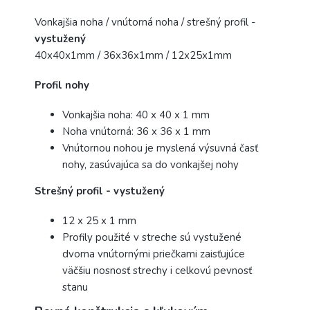
Vonkajšia noha / vnútorná noha / strešný profil -
vystužený
40x40x1mm / 36x36x1mm / 12x25x1mm
Profil nohy
Vonkajšia noha: 40 x 40 x 1 mm
Noha vnútorná: 36 x 36 x 1 mm
Vnútornou nohou je myslená výsuvná časť
nohy, zasúvajúca sa do vonkajšej nohy
Strešný profil - vystužený
12 x 25 x 1 mm
Profily použité v streche sú vystužené
dvoma vnútornými priečkami zaisťujúce
väčšiu nosnosť strechy i celkovú pevnosť
stanu