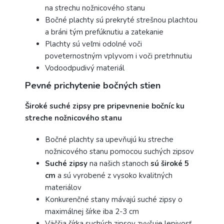
na strechu nožnicového stanu
Bočné plachty sú prekryté strešnou plachtou
a bráni tým prefúknutiu a zatekanie
Plachty sú veľmi odolné voči
poveternostným vplyvom i voči pretrhnutiu
Vodoodpudivý materiál
Pevné prichytenie bočných stien
Široké suché zipsy pre pripevnenie bočníc ku
streche nožnicového stanu
Bočné plachty sa upevňujú ku streche
nožnicového stanu pomocou suchých zipsov
Suché zipsy
na našich stanoch
sú široké 5
cm
a sú vyrobené z vysoko kvalitných
materiálov
Konkurenčné stany mávajú suché zipsy o
maximálnej šírke iba 2-3 cm
Väčšia šírka suchých zipsov zvyšuje lepivosť