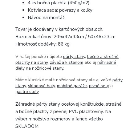
4 ks bočná plachta (450g/m2)
Kotviaca sada: povrazy a kolíky
Návod na montáž
Tovar je dodávaný v kartónových obaloch.
Rozmer kartónov: 205x42x33cm / 50x46x33cm
Hmotnosť dodávky: 86 kg
V našej ponuke nájdete
párty stany
,
bočné a strešné
plachty na stany
,
závažia k stanom
ako aj
náhradné
diely na nožnicové stany
.
Máme klasické malé nožnicové stany ale aj veľké
párty
stany
,
skladové haly
,
mobilné garáže,
pivné sety
a
gastro stoly
.
Záhradné párty stany oceľovej konštrukcie, strešné
a bočné plachty z pevnej PVC plachtoviny. Na
výber množstvo rozmerov a farieb všetko
SKLADOM.