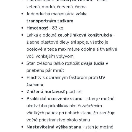
zelená, modrá, červená, čierna
Jednoduchá manipulácia vďaka
transportným taškám
Hmotnosť
- 83 kg
Ľahká a odolná
celohliníková konštrukcia
-
žiadne plastové diely ani spoje, všetko je
oceľové a teda maximálne odolné a trvanlivé
voči vonkajším vplyvom
Stan zvládnu ľahko rozložiť
dvaja ľudia v
priebehu pár minút
Plachty s ochranným faktorom proti
UV
žiareniu
Znížená horľavosť
plachiet
Praktické ukotvenie
stanu
- stan je možné
ukotviť iba prikolíkovaním či zaťažením
všetkých pätiek pri nohách stanu, čo zaručuje
voľné priestranstvo okolo stanu
Nastaviteľná výška stanu
- stan je možné