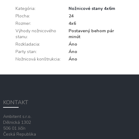
Kategória
:
Nožnicové stany 4x6m
Plocha
:
24
Rozmer
:
4x6
Výhody nožnicového
Postavený behom pár
stanu
:
minút
Rozkladacia
:
Áno
Party stan
:
Áno
Nožnicová konštrukcia
:
Áno
Z
á
p
ä
KONTAKT
t
i
Ambitent s.r.o.
e
Dělnická 1302
506 01 Jičín
Česká Republika