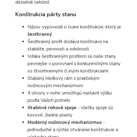
desiatok sekúnd.
Konštrukcia párty stanu
Názov vypovedá o tvare konštrukcie, ktorý je
šesťhranný
Šesťhranný profil dodáva konštrukcii na
stabilite, pevnosti a odolnosti
Vďaka šesťhranným profilom sú naše stany
pevnejšie v porovnaní s konkurenčnými stany
so štvorhrannými či inými konštrukciami
Stabilný hliníkový rám s praktickým
nožnicovým mechanizmom
4 otvory v nohe umožňujú nastaviť výšku
podľa Vašich potrieb
Stabilné rohové spoje
- všetky spoje sú
kovové, žiadne plasty
Moderný nožnicový mechanizmus
-
jednoduché a rýchle otváranie konštrukcie a
výstavba stanu