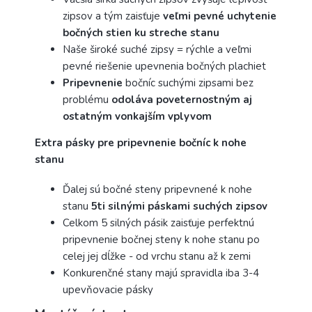
zipsov a tým zaisťuje
veľmi pevné uchytenie
bočných stien ku streche stanu
Naše široké suché zipsy = rýchle a veľmi
pevné riešenie upevnenia bočných plachiet
Pripevnenie
bočníc suchými zipsami bez
problému
odoláva poveternostným aj
ostatným vonkajším vplyvom
Extra pásky pre pripevnenie bočníc k nohe
stanu
Ďalej sú bočné steny pripevnené k nohe
stanu
5ti silnými páskami suchých zipsov
Celkom 5 silných pásik zaisťuje perfektnú
pripevnenie bočnej steny k nohe stanu po
celej jej dĺžke - od vrchu stanu až k zemi
Konkurenčné stany majú spravidla iba 3-4
upevňovacie pásky