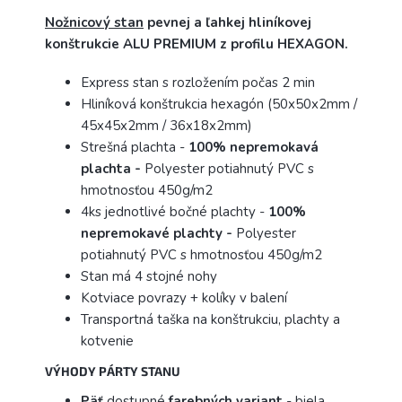
Nožnicový stan
pevnej a ľahkej hliníkovej
konštrukcie ALU PREMIUM z profilu HEXAGON.
Express stan s rozložením počas 2 min
Hliníková konštrukcia hexagón (50x50x2mm /
45x45x2mm / 36x18x2mm)
Strešná plachta -
100% nepremokavá
plachta -
Polyester potiahnutý PVC s
hmotnosťou 450g/m2
4ks jednotlivé bočné plachty -
100%
nepremokavé
plachty -
Polyester
potiahnutý PVC s hmotnosťou 450g/m2
Stan má 4 stojné nohy
Kotviace povrazy + kolíky v balení
Transportná taška na konštrukciu, plachty a
kotvenie
VÝHODY PÁRTY STANU
Päť
dostupné
farebných
variant
- biela,