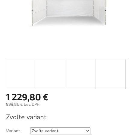
1 229,80 €
999,80 € bez DPH
Jednotková
Zvoľte variant
cena:
Variant