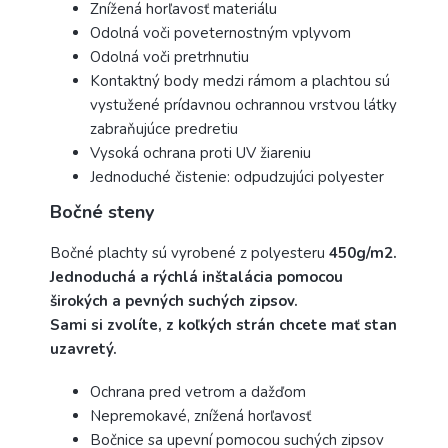
Znížená horľavosť materiálu
Odolná voči poveternostným vplyvom
Odolná voči pretrhnutiu
Kontaktný body medzi rámom a plachtou sú
vystužené prídavnou ochrannou vrstvou látky
zabraňujúce predretiu
Vysoká ochrana proti UV žiareniu
Jednoduché čistenie: odpudzujúci polyester
Bočné steny
Bočné plachty sú vyrobené z polyesteru
450g/m2.
Jednoduchá a rýchlá inštalácia pomocou
širokých a pevných
suchých zipsov.
Sami si zvolíte, z koľkých strán chcete mať stan
uzavretý.
Ochrana pred vetrom a dažďom
Nepremokavé, znížená horľavosť
Bočnice sa upevní pomocou suchých zipsov