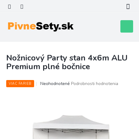
Prejsť
na
obsah
Nákupn
košík
Nožnicový Party stan 4x6m ALU
Premium plné bočnice
Priemerné
Neohodnotené
Podrobnosti hodnotenia
VIAC FARIEB
hodnotenie
produktu
je
0,0
z
5
hviezdičiek.