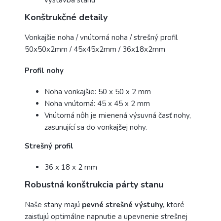
Konštrukčné detaily
Vonkajšie noha / vnútorná noha / strešný profil
50x50x2mm / 45x45x2mm / 36x18x2mm
Profil nohy
Noha vonkajšie: 50 x 50 x 2 mm
Noha vnútorná: 45 x 45 x 2 mm
Vnútorná nôh je mienená výsuvná časť nohy,
zasunující sa do vonkajšej nohy.
Strešný profil
36 x 18 x 2 mm
Robustná konštrukcia párty stanu
Naše stany majú
pevné strešné výstuhy,
ktoré
zaisťujú optimálne napnutie a upevnenie strešnej