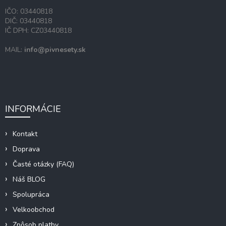
IČO: 03440818
DIČ: 03440818
IČ DPH: CZ03440818
MAIL:
info@pivnesety.sk
INFORMÁCIE
Kontakt
Doprava
Časté otázky (FAQ)
Náš BLOG
Spolupráca
Velkoobchod
Zpôsob platby