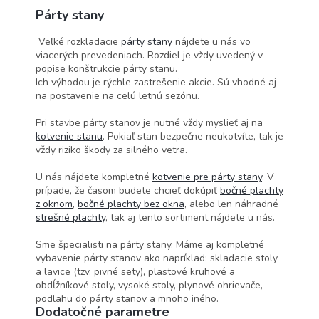
Párty stany
Veľké rozkladacie
párty stany
nájdete u nás vo
viacerých prevedeniach. Rozdiel je vždy uvedený v
popise konštrukcie párty stanu.
Ich výhodou je rýchle zastrešenie akcie. Sú vhodné aj
na postavenie na celú letnú sezónu.
Pri stavbe párty stanov je nutné vždy myslieť aj na
kotvenie stanu
. Pokiaľ stan bezpečne neukotvíte, tak je
vždy riziko škody za silného vetra.
U nás nájdete kompletné
kotvenie pre párty stany
. V
prípade, že časom budete chcieť dokúpiť
bočné plachty
z oknom
,
bočné plachty bez okna
, alebo len náhradné
strešné plachty
, tak aj tento sortiment nájdete u nás.
Sme špecialisti na párty stany. Máme aj kompletné
vybavenie párty stanov ako napríklad: skladacie stoly
a lavice (tzv. pivné sety), plastové kruhové a
obdĺžníkové stoly, vysoké stoly, plynové ohrievače,
podlahu do párty stanov a mnoho iného.
Dodatočné parametre