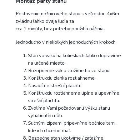
Montáž párty stanu
Postavenie nožnicového stanu s veľkosťou 4x6m
zvládnu ľahko dvaja ľudia za
cca 2 minúty, bez potreby použitia náčinia.
Jednoducho v niekoľkých jednoduchých krokoch:
Stan vo vaku na kolieskach ľahko dopravíme
na určené miesto.
Rozopneme vak a zložíme ho zo stanu.
Konštrukciu zľahka roztiahneme.
Nasadíme strešní plachtu.
Konštrukciu roztiahneme úplne a upevníme
strešní plachtu.
Zvolíme Vami požadovanú výšku stanu
vytiahnutím nôh.
Suchými zipsami pripevníme bočnice tam,
kde ich chceme mať.
Bezpečne stan ukotvíme / zaťažíme.