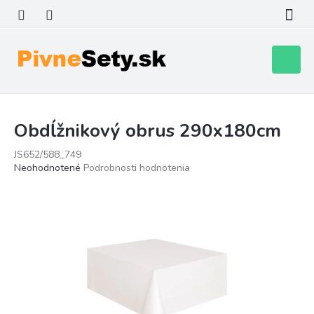
Prejsť
na
obsah
Nákupn
košík
Obdĺžnikový obrus 290x180cm
JS652/588_749
Priemerné
Neohodnotené
Podrobnosti hodnotenia
hodnotenie
produktu
je
0,0
z
5
hviezdičiek.