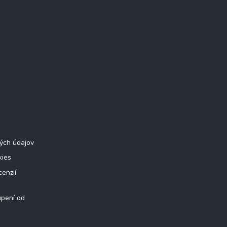
ých údajov
kies
cenzií
úpení od