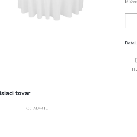
Môžem
Detai
TL
isiaci tovar
Kód:
AD4411