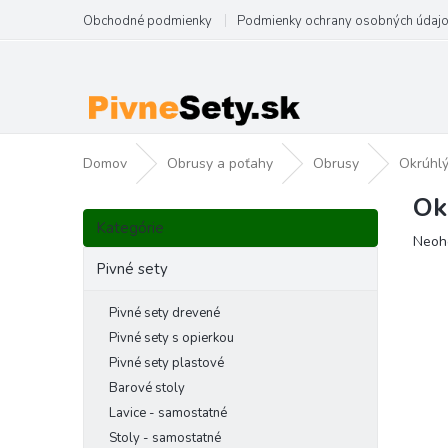
Prejsť
Obchodné podmienky
Podmienky ochrany osobných údaj
na
obsah
Domov
Obrusy a poťahy
Obrusy
Okrúhl
Ok
B
Preskočiť
o
Kategórie
kategórie
Priem
Neoh
č
hodno
n
Pivné sety
produ
ý
je
p
Pivné sety drevené
0,0
a
z
Pivné sety s opierkou
5
n
Pivné sety plastové
hviezd
e
Barové stoly
l
Lavice - samostatné
Stoly - samostatné