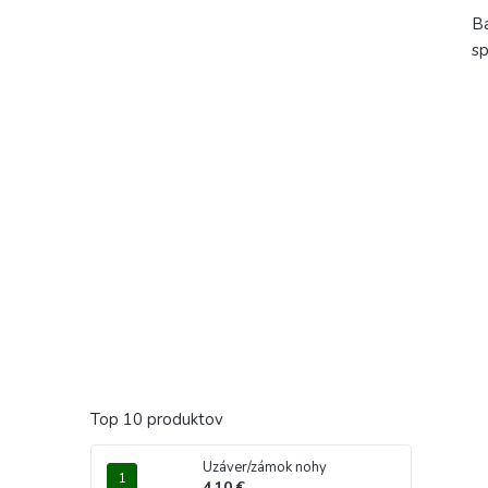
Ba
sp
Top 10 produktov
Uzáver/zámok nohy
4,10 €