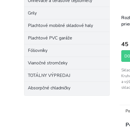
Ohrievače a terasové teplomety
Grily
Rozk
pri
Plachtové mobilné skladové haly
11
Plachtové PVC garáže
45
Fóliovníky
DO
Vianočné stromčeky
Sklad
TOTÁLNY VÝPREDAJ
Kruh
a vý
skla
Absorpčné chladničky
PVC 
konšt
Po
P