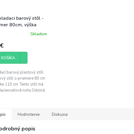
ladaci barový stôl -
emer 80cm, výška
0cm
Skladom
 €
 KOŠÍKA
ací barový plastový stôl.
ový stôl o priemere 80 cm
ške 110 cm. Tento stôl má
dacieoceľové nohy.Odolná
doska a oceľová
rukcia. Stôl...
pis
Hodnotenie
Diskusia
odrobný popis