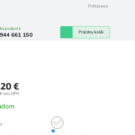
Prihlásenie
cka podpora:
Nákupný
Prázdny košík
944 661 150
košík
,20 €
 € bez DPH
tková
adom
nt