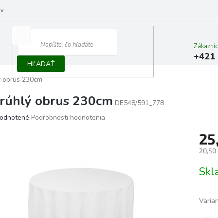
ov
Zákazní
+421 
HĽADAŤ
ý obrus 230cm
rúhlý obrus 230cm
DE548/591_778
erné
odnotené
Podrobnosti hodnotenia
tenie
25
ktu
20,50
Jedno
Skl
cena:
ičiek.
Varia