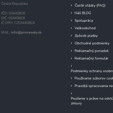
Česká Republika
Časté otázky (FAQ)
Náš BLOG
IČO: 03440818
DIČ: 03440818
Spolupráca
IČ DPH: CZ03440818
Velkoobchod
MAIL:
info@pivnesety.sk
Zpôsob platby
Obchodné podmienky
Reklamačný poriadok
Reklamačný formulár
Podmienky ochrany osobn
Používanie súborov coo
Pravidlá spracovania re
Poučenie o práve na odst
zmluvy