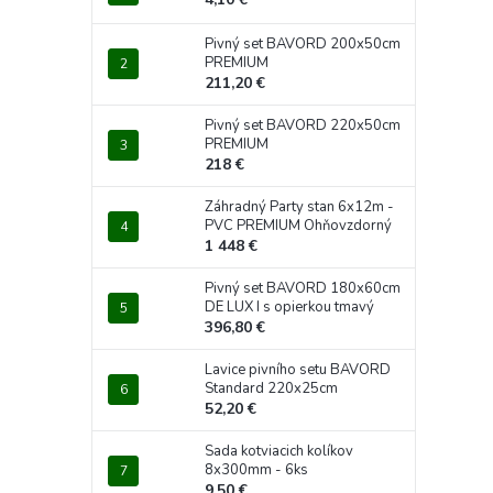
Pivný set BAVORD 200x50cm
PREMIUM
211,20 €
Pivný set BAVORD 220x50cm
PREMIUM
218 €
Záhradný Party stan 6x12m -
PVC PREMIUM Ohňovzdorný
1 448 €
Pivný set BAVORD 180x60cm
DE LUX I s opierkou tmavý
396,80 €
Lavice pivního setu BAVORD
Standard 220x25cm
52,20 €
Sada kotviacich kolíkov
8x300mm - 6ks
9,50 €