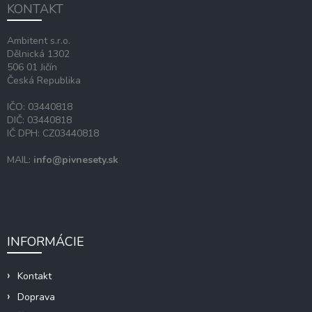
KONTAKT
t
i
Ambitent s.r.o.
e
Dělnická 1302
506 01 Jičín
Česká Republika
IČO: 03440818
DIČ: 03440818
IČ DPH: CZ03440818
MAIL:
info@pivnesety.sk
INFORMÁCIE
Kontakt
Doprava