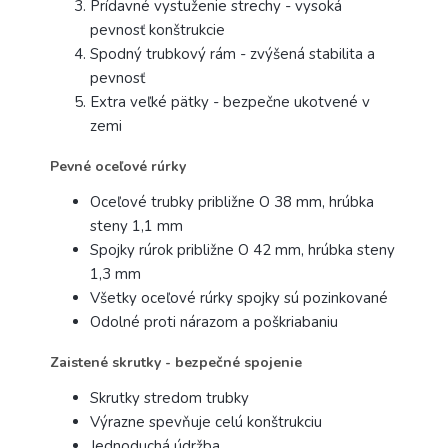
Prídavné vystuženie strechy - vysoká
pevnosť konštrukcie
Spodný trubkový rám - zvýšená stabilita a
pevnosť
Extra veľké pätky - bezpečne ukotvené v
zemi
Pevné oceľové rúrky
Oceľové trubky približne O 38 mm, hrúbka
steny 1,1 mm
Spojky rúrok približne O 42 mm, hrúbka steny
1,3 mm
Všetky oceľové rúrky spojky sú pozinkované
Odolné proti nárazom a poškriabaniu
Zaistené skrutky - bezpečné spojenie
Skrutky stredom trubky
Výrazne spevňuje celú konštrukciu
Jednoduchá údržba