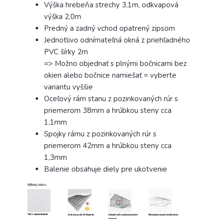
Výška hrebeňa strechy 3,1m, odkvapová
výška 2,0m
Predný a zadný vchod opatrený zipsom
Jednotlivo odnímateľná okná z priehľadného
PVC šírky 2m
=> Možno objednať s plnými bočnicami bez
okien alebo bočnice namiešať = vyberte
variantu vyššie
Oceľový rám stanu z pozinkovaných rúr s
priemerom 38mm a hrúbkou steny cca
1,1mm
Spojky rámu z pozinkovaných rúr s
priemerom 42mm a hrúbkou steny cca
1,3mm
Balenie obsahuje diely pre ukotvenie