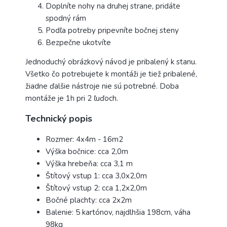
Doplníte nohy na druhej strane, pridáte
spodný rám
Podľa potreby pripevníte bočnej steny
Bezpečne ukotvíte
Jednoduchý obrázkový návod je pribalený k stanu.
Všetko čo potrebujete k montáži je tiež pribalené,
žiadne ďalšie nástroje nie sú potrebné. Doba
montáže je 1h pri 2 ľuďoch.
Technický popis
Rozmer: 4x4m - 16m2
Výška bočnice: cca 2,0m
Výška hrebeňa: cca 3,1 m
Štítový vstup 1: cca 3,0x2,0m
Štítový vstup 2: cca 1,2x2,0m
Bočné plachty: cca 2x2m
Balenie: 5 kartónov, najdlhšia 198cm, váha
98kg