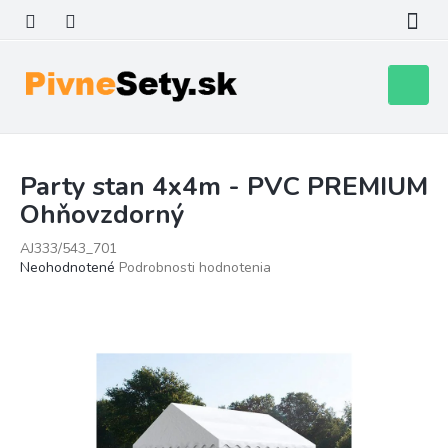
Prejsť
na
obsah
Nákupn
košík
Party stan 4x4m - PVC PREMIUM
Ohňovzdorný
AJ333/543_701
Priemerné
Neohodnotené
Podrobnosti hodnotenia
hodnotenie
produktu
je
0,0
z
5
hviezdičiek.