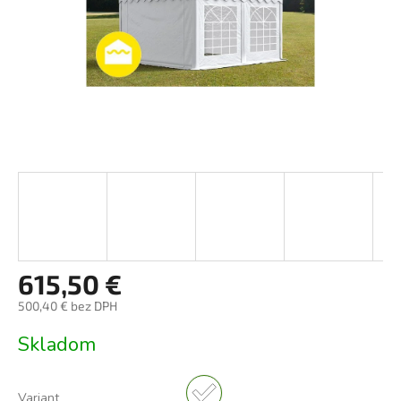
615,50 €
500,40 € bez DPH
Jednotková
Skladom
cena:
Variant