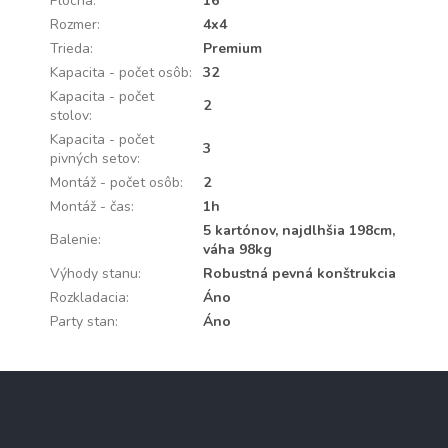
Plocha
:
16
Rozmer
:
4x4
Trieda
:
Premium
Kapacita - počet osôb
:
32
Kapacita - počet
2
stolov
:
Kapacita - počet
3
pivných setov
:
Montáž - počet osôb
:
2
Montáž - čas
:
1h
5 kartónov, najdlhšia 198cm,
Balenie
:
váha 98kg
Výhody stanu
:
Robustná pevná konštrukcia
Rozkladacia
:
Áno
Party stan
:
Áno
Z
á
p
ä