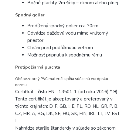
Bočné plachty 2m šírky s oknom alebo plnej
Spodný golier
Predĺžený spodný golier cca 30cm
Odvádza dažďovú vodu mimo vnútorný
priestor
Chráni pred podfúknutiu vetrom
Možnosť pripnutia k spodnému rámu
Protipožiarná plachta
Ohňovzdorný PVC materiál spĺňa súčasnú európsku
normu:
Certifikát - číslo EN - 13501-1 (od roku 2016) * 9)
Tento certifikát je akceptovaný a preferovaný v
týchto krajinách: D, F, GB, I, E, PL, RO, NL, GR, P, B,
CZ, HR, A, BG, DK, SE, HU, SK, FIN, IRL, LT, LV, EST,
L
Nahrádza staršie štandardy v súlade so zákonom: