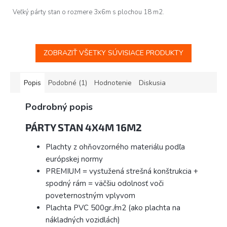
Veľký párty stan o rozmere 3x6m s plochou 18 m2.
ZOBRAZIŤ VŠETKY SÚVISIACE PRODUKTY
Popis
Podobné (1)
Hodnotenie
Diskusia
Podrobný popis
PÁRTY STAN 4X4M 16M2
Plachty z ohňovzorného materiálu podľa
európskej normy
PREMIUM = vystužená strešná konštrukcia +
spodný rám = väčšiu odolnosť voči
poveternostným vplyvom
Plachta PVC 500gr./m2 (ako plachta na
nákladných vozidlách)