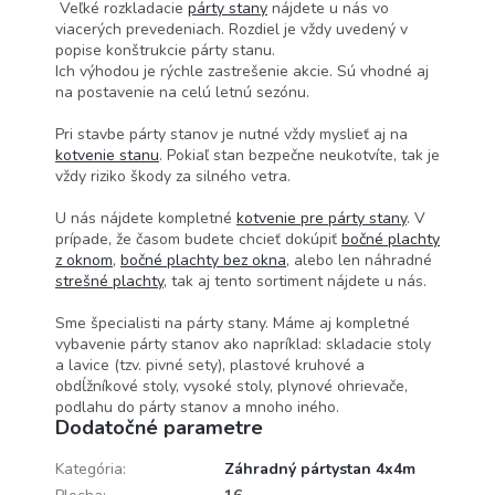
Veľké rozkladacie
párty stany
nájdete u nás vo
viacerých prevedeniach. Rozdiel je vždy uvedený v
popise konštrukcie párty stanu.
Ich výhodou je rýchle zastrešenie akcie. Sú vhodné aj
na postavenie na celú letnú sezónu.
Pri stavbe párty stanov je nutné vždy myslieť aj na
kotvenie stanu
. Pokiaľ stan bezpečne neukotvíte, tak je
vždy riziko škody za silného vetra.
U nás nájdete kompletné
kotvenie pre párty stany
. V
prípade, že časom budete chcieť dokúpiť
bočné plachty
z oknom
,
bočné plachty bez okna
, alebo len náhradné
strešné plachty
, tak aj tento sortiment nájdete u nás.
Sme špecialisti na párty stany. Máme aj kompletné
vybavenie párty stanov ako napríklad: skladacie stoly
a lavice (tzv. pivné sety), plastové kruhové a
obdĺžníkové stoly, vysoké stoly, plynové ohrievače,
podlahu do párty stanov a mnoho iného.
Dodatočné parametre
Kategória
:
Záhradný pártystan 4x4m