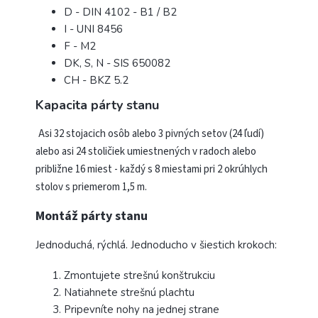
D - DIN 4102 - B1 / B2
I - UNI 8456
F - M2
DK, S, N - SIS 650082
CH - BKZ 5.2
Kapacita párty stanu
Asi 32 stojacich osôb alebo 3 pivných setov (24 ľudí)
alebo asi 24 stoličiek umiestnených v radoch alebo
približne 16 miest - každý s 8 miestami pri 2 okrúhlych
stolov s priemerom 1,5 m.
Montáž párty stanu
Jednoduchá, rýchlá. Jednoducho v šiestich krokoch:
Zmontujete strešnú konštrukciu
Natiahnete strešnú plachtu
Pripevníte nohy na jednej strane