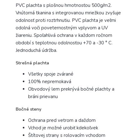
PVC plachta s plošnou hmotnosťou 500g/m2.
Vnútorná tkanina s integrovanou mriežkou zvyšuje
odolnosť proti roztrhnutiu. PVC plachta je veľmi
odolná voči poveternostným vplyvom a UV
žiareniu. Spoľahlivá ochrana v každom ročnom
období s teplotnou odolnosťou +70 a -30 ° C.
Jednoduchá údržba.
Strešná plachta
Všetky spoje zvárané
100% nepremokavá
Obvodový lem prekrývá bočné plachty a
bráni prievanu
Bočné steny
Ochrana pred vetrom a dažďom
Vchod je možné urobiť kdekoľvek
Štítovej strany s rolovacím vchodom