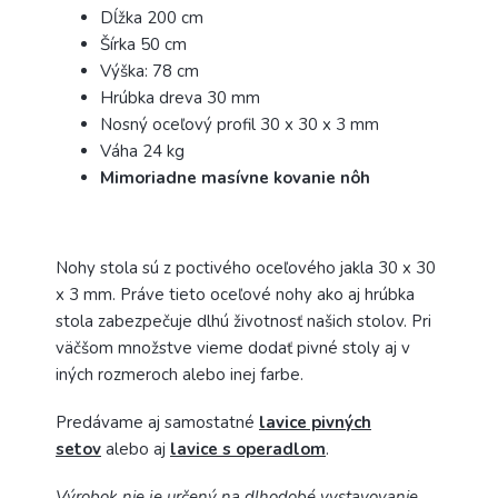
Dĺžka 200 cm
Šírka 50 cm
Výška: 78 cm
Hrúbka dreva 30 mm
Nosný oceľový profil 30 x 30 x 3 mm
Váha 24 kg
Mimoriadne masívne kovanie nôh
Nohy stola sú z poctivého oceľového jakla 30 x 30
x 3 mm. Práve tieto oceľové nohy ako aj hrúbka
stola zabezpečuje dlhú životnosť našich stolov. Pri
väčšom množstve vieme dodať pivné stoly aj v
iných rozmeroch alebo inej farbe.
Predávame aj samostatné
lavice pivných
setov
alebo aj
lavice s operadlom
.
Výrobok nie je určený na dlhodobé vystavovanie