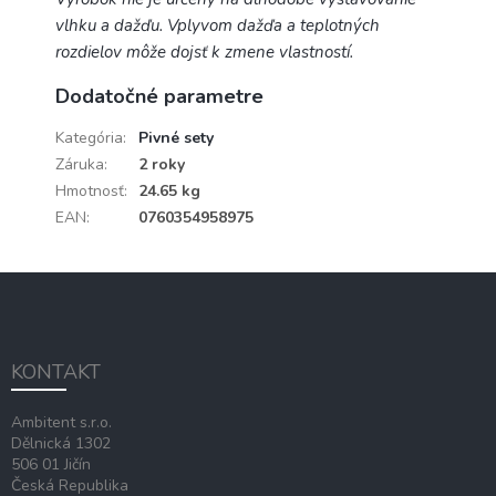
vlhku a dažďu. Vplyvom dažďa a teplotných
rozdielov môže dojsť k zmene vlastností.
Dodatočné parametre
Kategória
:
Pivné sety
Záruka
:
2 roky
Hmotnosť
:
24.65 kg
EAN
:
0760354958975
Z
á
p
ä
KONTAKT
t
i
Ambitent s.r.o.
e
Dělnická 1302
506 01 Jičín
Česká Republika