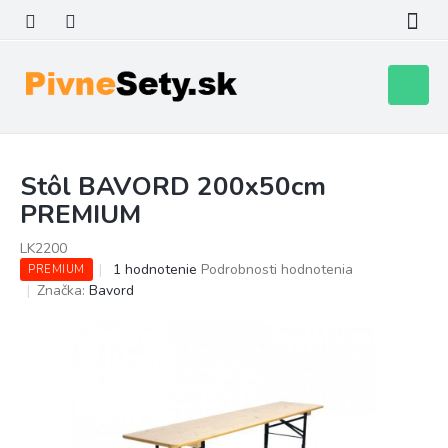
Prejsť
na
obsah
Nákupn
košík
Stôl BAVORD 200x50cm
PREMIUM
LK2200
Priemerné
1 hodnotenie
Podrobnosti hodnotenia
PREMIUM
hodnotenie
Značka:
Bavord
produktu
je
5,0
z
5
hviezdičiek.