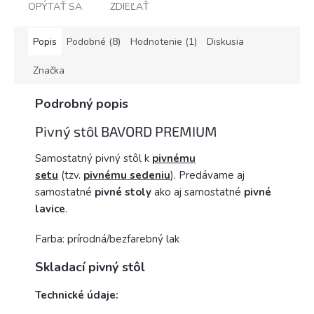
OPÝTAŤ SA
ZDIEĽAŤ
Popis
Podobné (8)
Hodnotenie (1)
Diskusia
Značka
Podrobný popis
Pivný stôl BAVORD PREMIUM
Samostatný pivný stôl k
pivnému
setu
(tzv.
pivnému sedeniu
). Predávame aj
samostatné
pivné stoly
ako aj samostatné
pivné
lavice
.
Farba: prírodná/bezfarebný lak
Skladací pivný stôl
Technické údaje: