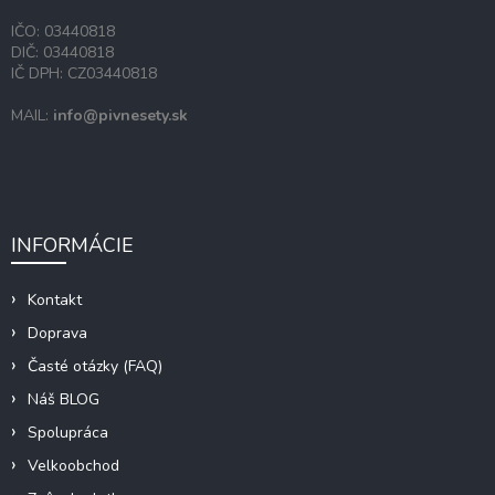
IČO: 03440818
DIČ: 03440818
IČ DPH: CZ03440818
MAIL:
info@pivnesety.sk
INFORMÁCIE
Kontakt
Doprava
Časté otázky (FAQ)
Náš BLOG
Spolupráca
Velkoobchod