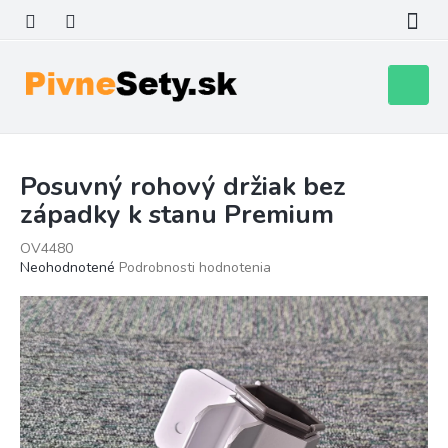
Prejsť
na
obsah
Nákupn
košík
Posuvný rohový držiak bez
západky k stanu Premium
OV4480
Priemerné
Neohodnotené
Podrobnosti hodnotenia
hodnotenie
produktu
je
0,0
z
5
hviezdičiek.