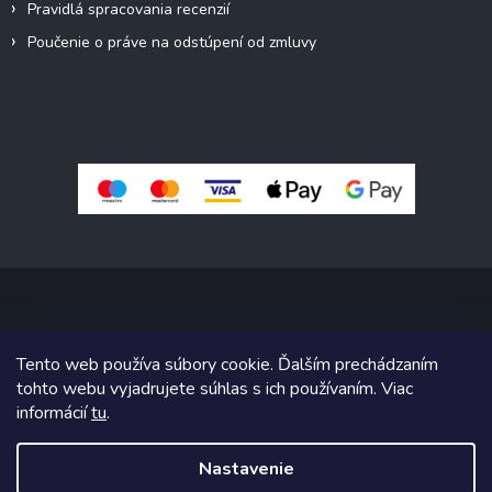
Pravidlá spracovania recenzií
Poučenie o práve na odstúpení od zmluvy
Copyright 2026
Pivné sety, stoly, lavice
. Všetky práva vyhradené.
Tento web používa súbory cookie. Ďalším prechádzaním
Upraviť nastavenie cookies
tohto webu vyjadrujete súhlas s ich používaním. Viac
informácií
tu
.
Grafický návrh vytvoril a na Shoptet implementoval
Tomáš Hlad
&
Shoptetak.cz
.
Nastavenie