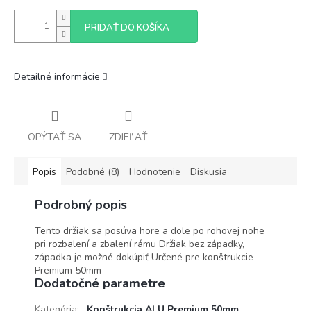
PRIDAŤ DO KOŠÍKA
Detailné informácie
OPÝTAŤ SA
ZDIEĽAŤ
Popis
Podobné (8)
Hodnotenie
Diskusia
Podrobný popis
Tento držiak sa posúva hore a dole po rohovej nohe
pri rozbalení a zbalení rámu Držiak bez západky,
západka je možné dokúpiť Určené pre konštrukcie
Premium 50mm
Dodatočné parametre
Kategória
:
Konštrukcia ALU Premium 50mm