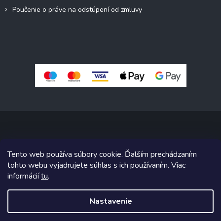
Poučenie o práve na odstúpení od zmluvy
Copyright 2026
Pivné sety, stoly, lavice
. Všetky práva vyhradené.
Tento web používa súbory cookie. Ďalším prechádzaním
Upraviť nastavenie cookies
tohto webu vyjadrujete súhlas s ich používaním. Viac
informácií
tu
.
Grafický návrh vytvoril a na Shoptet implementoval
Tomáš Hlad
&
Shoptetak.cz
.
Nastavenie
Vytvoril Shoptet