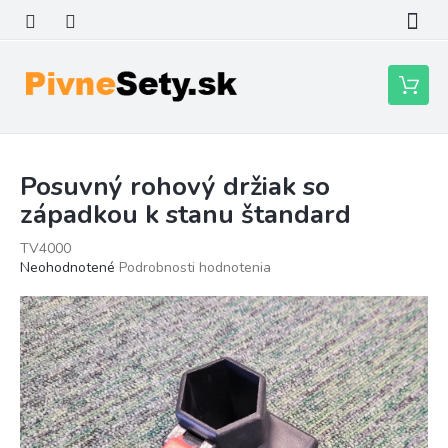
Prejsť
na
obsah
Nákupn
košík
Posuvný rohový držiak so
západkou k stanu štandard
TV4000
Priemerné
Neohodnotené
Podrobnosti hodnotenia
hodnotenie
produktu
je
0,0
z
5
hviezdičiek.