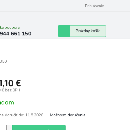
Prihlásenie
cka podpora:
Nákupný
Prázdny košík
944 661 150
košík
350
1,10 €
0 € bez DPH
tková
adom
e doručiť do:
11.8.2026
Možnosti doručenia