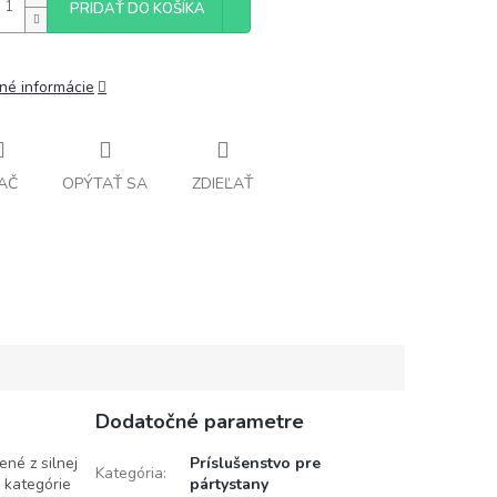
PRIDAŤ DO KOŠÍKA
lné informácie
AČ
OPÝTAŤ SA
ZDIEĽAŤ
Dodatočné parametre
né z silnej
Príslušenstvo pre
Kategória
:
 kategórie
pártystany