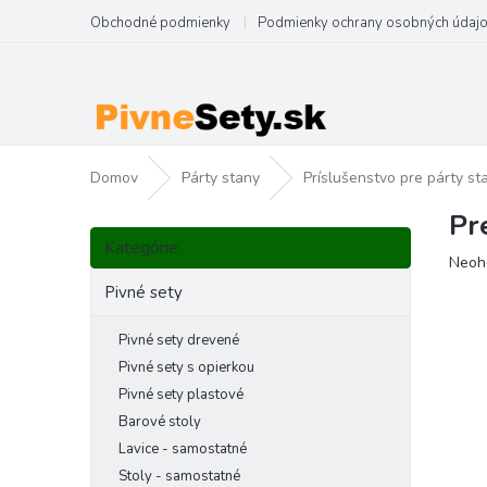
Prejsť
Obchodné podmienky
Podmienky ochrany osobných údaj
na
obsah
Domov
Párty stany
Príslušenstvo pre párty st
Pr
B
Preskočiť
o
Kategórie
kategórie
Priem
Neoh
č
hodno
n
Pivné sety
produ
ý
je
p
Pivné sety drevené
0,0
a
z
Pivné sety s opierkou
5
n
Pivné sety plastové
hviezd
e
Barové stoly
l
Lavice - samostatné
Stoly - samostatné