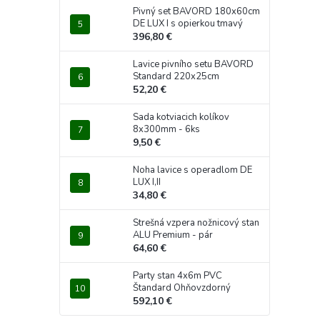
Pivný set BAVORD 180x60cm
DE LUX I s opierkou tmavý
396,80 €
Lavice pivního setu BAVORD
Standard 220x25cm
52,20 €
Sada kotviacich kolíkov
8x300mm - 6ks
9,50 €
Noha lavice s operadlom DE
LUX I,II
34,80 €
Strešná vzpera nožnicový stan
ALU Premium - pár
64,60 €
Party stan 4x6m PVC
Štandard Ohňovzdorný
592,10 €