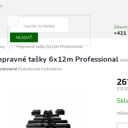
ov
Zákazní
+421 
HĽADAŤ
any
Prepravné tašky 6x12m Professional
epravné tašky 6x12m Professional
AD6
erné
odnotené
Podrobnosti hodnotenia
tenie
26
ktu
212,3
Jedno
Skl
cena:
ičiek.
Môžem