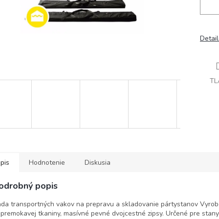
Detai
TL
pis
Hodnotenie
Diskusia
odrobný popis
da transportných vakov na prepravu a skladovanie pártystanov Vyrobe
premokavej tkaniny, masívné pevné dvojcestné zipsy. Určené pre stany