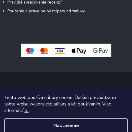
Pravidlá spracovania recenzií
Poučenie o práve na odstúpení od zmluvy
Copyright 2026
Pivné sety, stoly, lavice
. Všetky práva vyhradené.
Tento web používa súbory cookie. Ďalším prechádzaním
Upraviť nastavenie cookies
tohto webu vyjadrujete súhlas s ich používaním. Viac
informácií
tu
.
Grafický návrh vytvoril a na Shoptet implementoval
Tomáš Hlad
&
Shoptetak.cz
.
Nastavenie