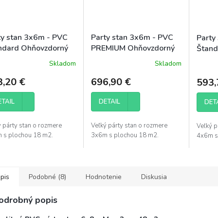
ty stan 3x6m - PVC
Party stan 3x6m - PVC
Party
ndard Ohňovzdorný
PREMIUM Ohňovzdorný
Štand
Skladom
Skladom
3,20 €
696,90 €
593,
ETAIL
DETAIL
DET
ý párty stan o rozmere
Veľký párty stan o rozmere
Veľký p
 s plochou 18 m2.
3x6m s plochou 18 m2.
4x6m s
pis
Podobné (8)
Hodnotenie
Diskusia
odrobný popis