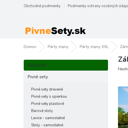
Prejsť
Obchodné podmienky
Podmienky ochrany osobných údaj
na
obsah
Domov
Párty stany
Párty stany XXL
Záh
Zá
B
Preskočiť
o
Kategórie
kategórie
Priem
Neoh
č
hodno
n
Pivné sety
produ
ý
je
p
Pivné sety drevené
0,0
a
z
Pivné sety s opierkou
5
n
Pivné sety plastové
hviezd
e
Barové stoly
l
Lavice - samostatné
Stoly - samostatné