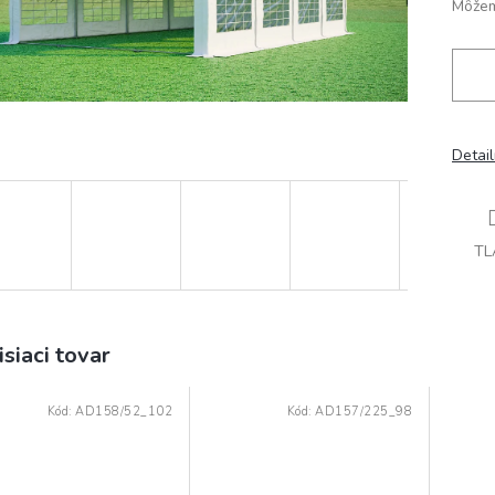
Môžem
Detai
TL
isiaci tovar
Kód:
AD158/52_102
Kód:
AD157/225_98