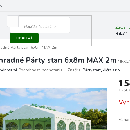
ov
Zákazní
+421 
HĽADAŤ
radné Párty stan 6x8m MAX 2m
hradné Párty stan 6x8m MAX 2m
MPX1
erné
odnotené
Podrobnosti hodnotenia
Značka:
Pártystany-Jičín s.r.o.
tenie
1 
ktu
1 260
Jedno
Vyp
cena:
ičiek.
Varia