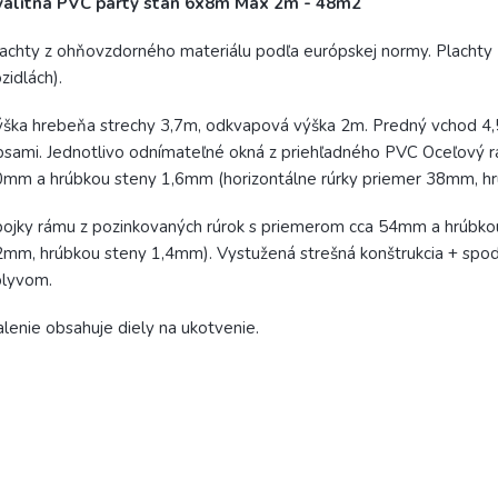
valitná PVC párty stan 6x8m Max 2m - 48m2
achty z ohňovzdorného materiálu podľa európskej normy. Plachty 
zidlách).
ška hrebeňa strechy 3,7m, odkvapová výška 2m. Predný vchod 4,5
psami. Jednotlivo odnímateľné okná z priehľadného PVC Oceľový r
mm a hrúbkou steny 1,6mm (horizontálne rúrky priemer 38mm, h
ojky rámu z pozinkovaných rúrok s priemerom cca 54mm a hrúbkou
mm, hrúbkou steny 1,4mm). Vystužená strešná konštrukcia + spo
plyvom.
lenie obsahuje diely na ukotvenie.