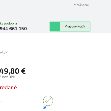
Prihlásenie
cka podpora:
Nákupný
Prázdny košík
944 661 150
košík
AA3P
549,80 €
 € bez DPH
tková
redané
nt