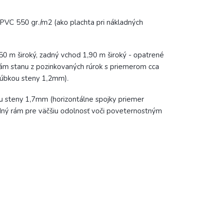
PVC 550 gr./m2 (ako plachta pri nákladných
0 m široký, zadný vchod 1,90 m široký - opatrené
ám stanu z pozinkovaných rúrok s priemerom cca
rúbkou steny 1,2mm).
 steny 1,7mm (horizontálne spojky priemer
dný rám pre väčšiu odolnosť voči poveternostným