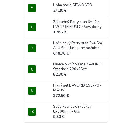
Noha stola STANDARD
24,20 €
Záhradný Party stan 6x12m -
PVC PREMIUM Ohňovzdorný
1 452 €
Nožnicový Party stan 3x4,5m
ALU Standard plné bočnice
648,70 €
Lavice pivního setu BAVORD
Standard 220x25cm
52,30 €
Pivný set BAVORD 150x70 -
MASIV
372,50 €
Sada kotviacich kolíkov
8x300mm - 6ks
9,50 €