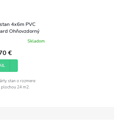
 stan 4x6m PVC
ard Ohňovzdorný
Skladom
70 €
AIL
árty stan o rozmere
 plochou 24 m2.