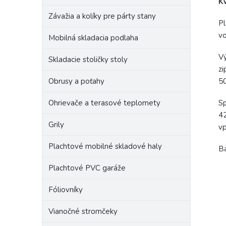
K
Závažia a kolíky pre párty stany
Pl
vo
Mobilná skladacia podlaha
Vý
Skladacie stoličky stoly
zi
Obrusy a poťahy
50
Ohrievače a terasové teplomety
Sp
42
Grily
v
Plachtové mobilné skladové haly
Ba
Plachtové PVC garáže
Fóliovníky
Vianočné stromčeky