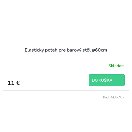
Elastický poťah pre barový stôl ⌀60cm
Skladom
DO KOŠÍKA
11 €
Kód:
AD5707