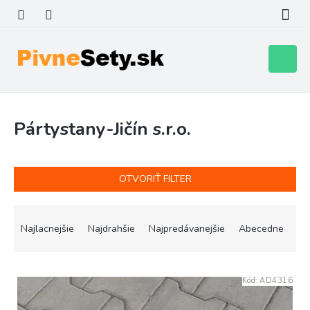
Prejsť
na
obsah
Nákupn
košík
Pártystany-Jičín s.r.o.
OTVORIŤ FILTER
R
a
Najlacnejšie
Najdrahšie
Najpredávanejšie
Abecedne
d
e
V
n
Kód:
AD4316
ý
i
p
e