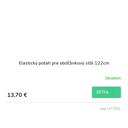
Elastický poťah pre obdĺžnikový stôl 122cm
Skladom
DETAIL
13,70 €
Kód:
HY7901