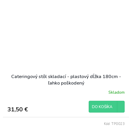
Cateringový stôl skladací - plastový dĺžka 180cm -
ľahko poškodený
Skladom
DO KOŠÍKA
31,50 €
Kód:
TP0023