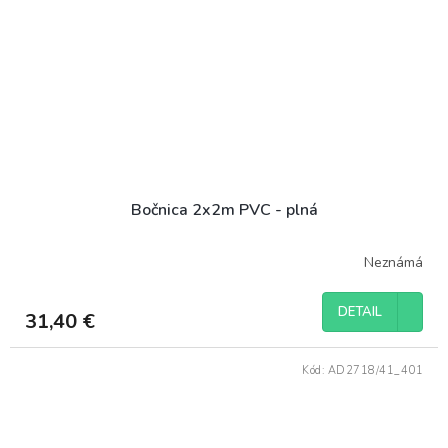
Bočnica 2x2m PVC - plná
Neznámá
DETAIL
31,40 €
Kód:
AD2718/41_401