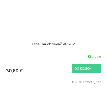
Obal na ohrievač VESUV
Skladom
DO KOŠÍKA
30,60 €
Kód:
AD2720/40_397