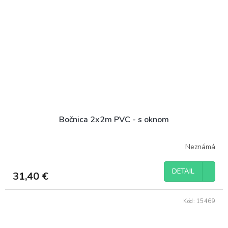
Bočnica 2x2m PVC - s oknom
Neznámá
DETAIL
31,40 €
Kód:
15469