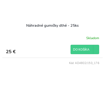
Náhradné gumičky dlhé - 25ks
Skladom
DO KOŠÍKA
25 €
Kód:
AD4802/150_176