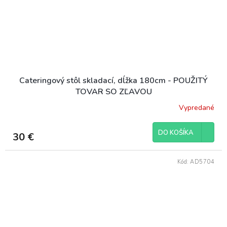
Cateringový stôl skladací, dĺžka 180cm - POUŽITÝ
TOVAR SO ZĽAVOU
Vypredané
DO KOŠÍKA
30 €
Kód:
AD5704