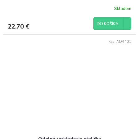
Skladom
DO KOŠÍKA
22,70 €
Kód:
AD4401
Odolná rozkladacia stolička