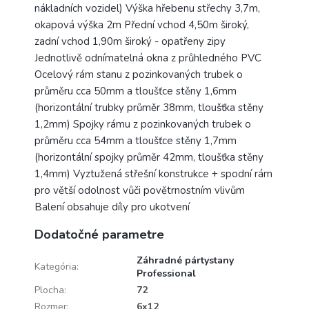
nákladních vozidel) Výška hřebenu střechy 3,7m,
okapová výška 2m Přední vchod 4,50m široký,
zadní vchod 1,90m široký - opatřeny zipy
Jednotlivě odnímatelná okna z průhledného PVC
Ocelový rám stanu z pozinkovaných trubek o
průměru cca 50mm a tloušťce stěny 1,6mm
(horizontální trubky průměr 38mm, tloušťka stěny
1,2mm) Spojky rámu z pozinkovaných trubek o
průměru cca 54mm a tloušťce stěny 1,7mm
(horizontální spojky průměr 42mm, tloušťka stěny
1,4mm) Vyztužená střešní konstrukce + spodní rám
pro větší odolnost vůči povětrnostním vlivům
Balení obsahuje díly pro ukotvení
Dodatočné parametre
Záhradné pártystany
Kategória
:
Professional
Plocha
:
72
Rozmer
:
6x12