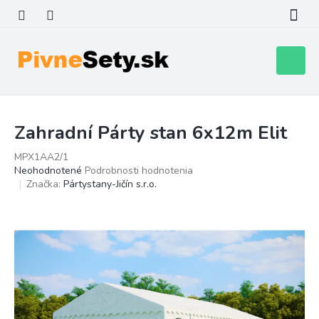
Prejsť
na
obsah
Nákupn
košík
Zahradní Párty stan 6x12m Elit
MPX1AA2/1
Priemerné
Neohodnotené
Podrobnosti hodnotenia
hodnotenie
Značka:
Pártystany-Jičín s.r.o.
produktu
je
0,0
z
5
hviezdičiek.