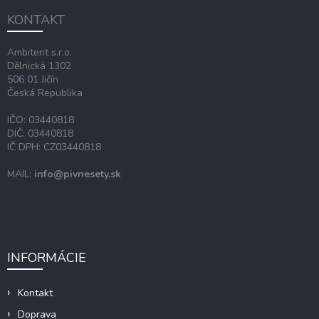
ä
KONTAKT
t
i
Ambitent s.r.o.
e
Dělnická 1302
506 01 Jičín
Česká Republika
IČO: 03440818
DIČ: 03440818
IČ DPH: CZ03440818
MAIL:
info@pivnesety.sk
INFORMÁCIE
Kontakt
Doprava