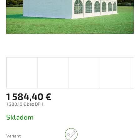
1 584,40 €
1 288,10 € bez DPH
Jednotková
Skladom
cena:
Variant