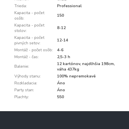
Trieda
:
Professional
Kapacita - počet
150
osôb
:
Kapacita - počet
8-12
stolov
:
Kapacita - počet
12-14
pivných setov
:
Montáž - počet osôb
:
4-6
Montáž - čas
:
2,5-3 h
12 kartónov, najdlhšia 198cm,
Balenie
:
váha 437kg
Výhody stanu
:
100% nepremokavé
Rozkladacia
:
Áno
Party stan
:
Áno
Plachty
:
550
Z
á
p