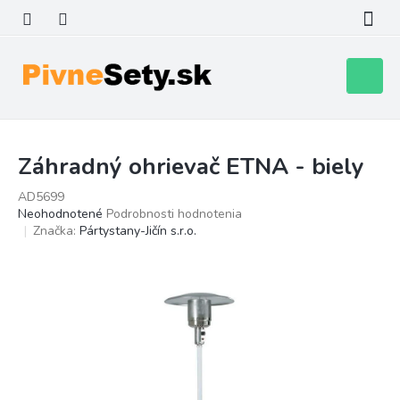
Prejsť
na
obsah
Nákupn
košík
Záhradný ohrievač ETNA - biely
AD5699
Priemerné
Neohodnotené
Podrobnosti hodnotenia
hodnotenie
Značka:
Pártystany-Jičín s.r.o.
produktu
je
0,0
z
5
hviezdičiek.