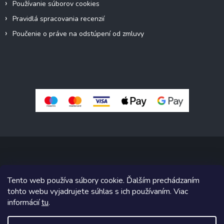
Používanie súborov cookies
Pravidlá spracovania recenzií
Poučenie o práve na odstúpení od zmluvy
Copyright 2026
Pivné sety, stoly, lavice
. Všetky práva vyhradené.
Tento web používa súbory cookie. Ďalším prechádzaním
Upraviť nastavenie cookies
tohto webu vyjadrujete súhlas s ich používaním. Viac
informácií
tu
.
Grafický návrh vytvoril a na Shoptet implementoval
Tomáš Hlad
&
Shoptetak.cz
.