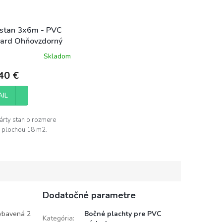
 stan 3x6m - PVC
ard Ohňovzdorný
Skladom
40 €
AIL
árty stan o rozmere
 plochou 18 m2.
Dodatočné parametre
vybavená 2
Bočné plachty pre PVC
Kategória
: