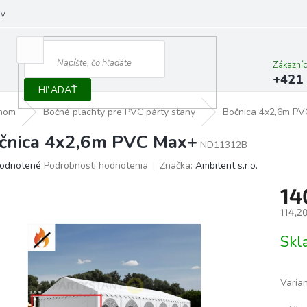
ov
Zákazní
+421 
HĽADAŤ
anom
Bočné plachty pre PVC párty stany
Bočnica 4x2,6m P
čnica 4x2,6m PVC Max+
ND11312B
erné
odnotené
Podrobnosti hodnotenia
Značka:
Ambitent s.r.o.
tenie
14
ktu
114,2
Jedno
Skl
cena:
ičiek.
Varia