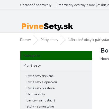
Prejsť
Obchodné podmienky
Podmienky ochrany osobných údaj
na
obsah
Domov
Párty stany
Náhradné diely k pártyst
Bo
B
Preskočiť
o
Kategórie
kategórie
Priem
Neoh
č
hodno
n
Pivné sety
produ
ý
je
p
Pivné sety drevené
0,0
a
z
Pivné sety s opierkou
5
n
Pivné sety plastové
hviezd
e
Barové stoly
l
Lavice - samostatné
Stoly - samostatné