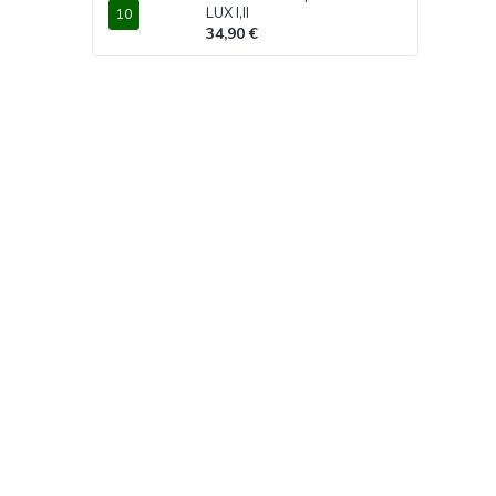
LUX I,II
34,90 €