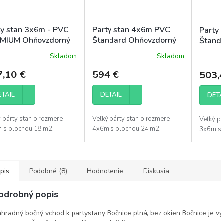
ty stan 3x6m - PVC
Party stan 4x6m PVC
Party
MIUM Ohňovzdorný
Štandard Ohňovzdorný
Štand
Skladom
Skladom
7,10 €
594 €
503,
ETAIL
DETAIL
DET
ý párty stan o rozmere
Veľký párty stan o rozmere
Veľký p
 s plochou 18 m2.
4x6m s plochou 24 m2.
3x6m s
pis
Podobné (8)
Hodnotenie
Diskusia
odrobný popis
hradný bočný vchod k partystany Bočnice plná, bez okien Bočnice je 