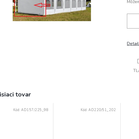
Môžem
Detai
TL
isiaci tovar
Kód:
AD157/225_98
Kód:
AD220/51_202