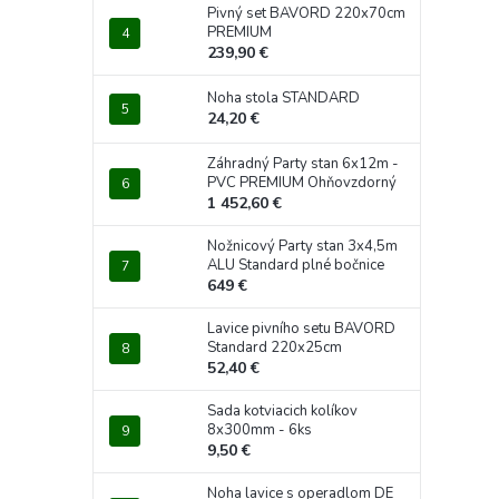
Pivný set BAVORD 220x70cm
PREMIUM
239,90 €
Noha stola STANDARD
24,20 €
Záhradný Party stan 6x12m -
PVC PREMIUM Ohňovzdorný
1 452,60 €
Nožnicový Party stan 3x4,5m
ALU Standard plné bočnice
649 €
Lavice pivního setu BAVORD
Standard 220x25cm
52,40 €
Sada kotviacich kolíkov
8x300mm - 6ks
9,50 €
Noha lavice s operadlom DE