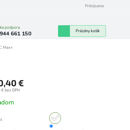
Prihlásenie
cka podpora:
Nákupný
Prázdny košík
944 661 150
košík
VC Max+
0,40 €
0 € bez DPH
tková
adom
nt