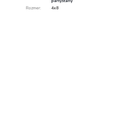
pártystany
Rozmer
:
4x8