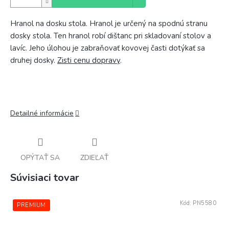
Hranol na dosku stola. Hranol je určený na spodnú stranu
dosky stola. Ten hranol robí dištanc pri skladovaní stolov a
lavíc. Jeho úlohou je zabraňovať kovovej časti dotýkať sa
druhej dosky.
Zisti cenu dopravy
.
Detailné informácie
OPÝTAŤ SA
ZDIEĽAŤ
Súvisiaci tovar
Kód:
PN5580
PREMIUM