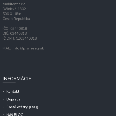
i
Ambitent s.r.o.
e
Dělnická 1302
506 01 Jičín
Česká Republika
IČO: 03440818
DIČ: 03440818
IČ DPH: CZ03440818
MAIL:
info@pivnesety.sk
INFORMÁCIE
Kontakt
Doprava
Časté otázky (FAQ)
Náš BLOG