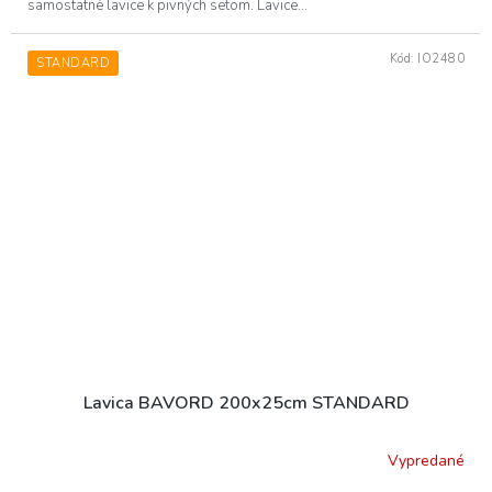
hviezdičiek.
samostatné lavice k pivných setom. Lavice...
Kód:
IO2480
STANDARD
Lavica BAVORD 200x25cm STANDARD
Vypredané