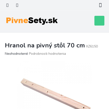
Prejsť
na
obsah
Nákupn
košík
Hranol na pivný stôl 70 cm
XZ6150
Priemerné
Neohodnotené
Podrobnosti hodnotenia
hodnotenie
produktu
je
0,0
z
5
hviezdičiek.