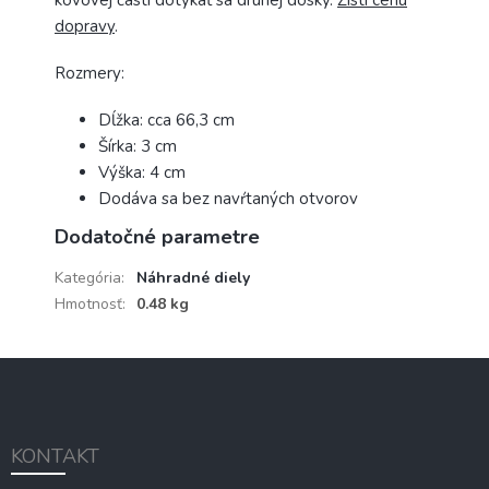
kovovej časti dotýkať sa druhej dosky.
Zisti cenu
dopravy
.
Rozmery:
Dĺžka: cca 66,3 cm
Šírka: 3 cm
Výška: 4 cm
Dodáva sa bez navŕtaných otvorov
Dodatočné parametre
Kategória
:
Náhradné diely
Hmotnosť
:
0.48 kg
Z
á
p
ä
KONTAKT
t