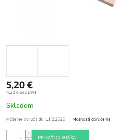
5,20 €
4,20 € bez DPH
Jednotková
Skladom
cena:
Môžeme doručiť do:
11.8.2026
Možnosti doručenia
PRIDAŤ DO KOŠÍKA