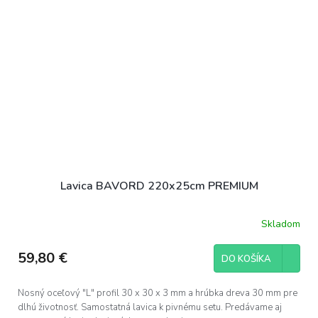
Lavica BAVORD 220x25cm PREMIUM
Skladom
Priemerné
hodnotenie
produktu
59,80 €
DO KOŠÍKA
je
5,0
z
Nosný oceľový "L" profil 30 x 30 x 3 mm a hrúbka dreva 30 mm pre
5
dlhú životnosť. Samostatná lavica k pivnému setu. Predávame aj