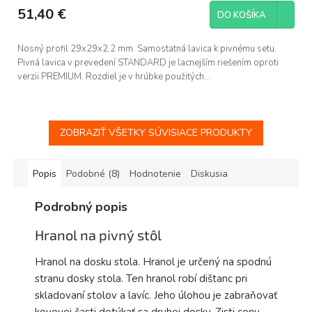
51,40 €
DO KOŠÍKA
Nosný profil 29x29x2.2 mm. Samostatná lavica k pivnému setu.
Pivná lavica v prevedení STANDARD je lacnejším riešením oproti
verzii PREMIUM. Rozdiel je v hrúbke použitých...
ZOBRAZIŤ VŠETKY SÚVISIACE PRODUKTY
Popis
Podobné (8)
Hodnotenie
Diskusia
Podrobný popis
Hranol na pivný stôl
Hranol na dosku stola. Hranol je určený na spodnú
stranu dosky stola. Ten hranol robí dištanc pri
skladovaní stolov a lavíc. Jeho úlohou je zabraňovať