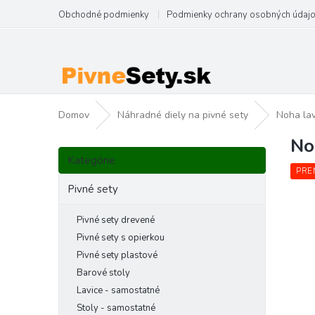
Prejsť
Obchodné podmienky
Podmienky ochrany osobných údaj
na
obsah
Domov
Náhradné diely na pivné sety
Noha la
No
B
Preskočiť
o
Kategórie
kategórie
č
PRE
n
Pivné sety
ý
p
Pivné sety drevené
a
Pivné sety s opierkou
n
Pivné sety plastové
e
Barové stoly
l
Lavice - samostatné
Stoly - samostatné