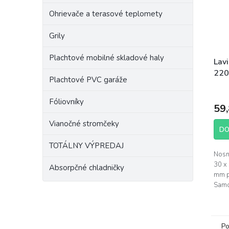
Ohrievače a terasové teplomety
Grily
Plachtové mobilné skladové haly
Lav
220
Plachtové PVC garáže
Prie
hodn
Fóliovníky
59,
prod
je
Vianočné stromčeky
5,0
DO
z
TOTÁLNY VÝPREDAJ
5
Nosný
hviez
30 x
Absorpčné chladničky
mm p
Samo
setu
lavic
Po