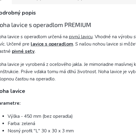
odrobný popis
oha lavice s operadlom PREMIUM
ha lavice s operadlom určená na
pivnú lavicu
. Vhodné na výrobu s
víc. Určené pre
lavice s operadlom
. S našou nohou lavice si môže
lastné
pivné sety
.
ha lavice je vyrobená z oceľového jakla. Je mimoriadne masívnej 
nštrukcie. Práve vďaka tomu má dlhú životnosť. Noha lavice je vy
lopnou časťou na operadlo.
oha lavice
arametre:
Výška - 450 mm (bez operadla)
Farba: zelená
Nosný profil "L" 30 x 30 x 3 mm