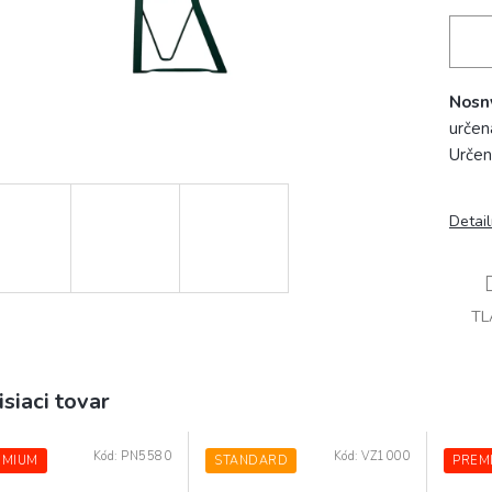
Nosn
určen
Urče
Detai
TL
isiaci tovar
Kód:
PN5580
Kód:
VZ1000
EMIUM
STANDARD
PREM