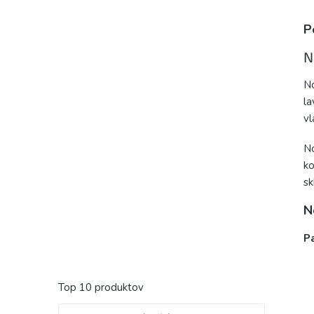
P
N
No
la
v
No
ko
sk
N
P
Top 10 produktov