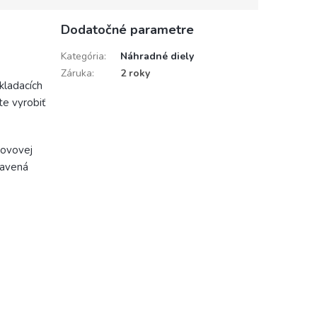
Dodatočné parametre
Kategória
:
Náhradné diely
Záruka
:
2 roky
kladacích
te vyrobiť
kovovej
bavená