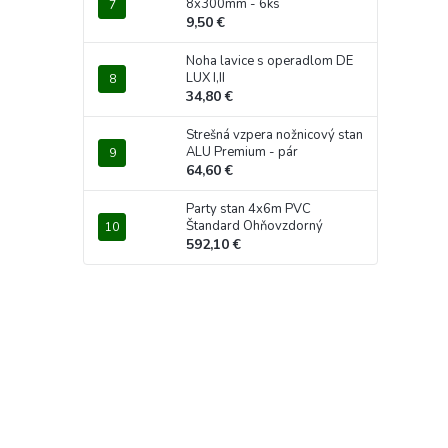
8x300mm - 6ks
9,50 €
Noha lavice s operadlom DE
LUX I,II
34,80 €
Strešná vzpera nožnicový stan
ALU Premium - pár
64,60 €
Party stan 4x6m PVC
Štandard Ohňovzdorný
592,10 €