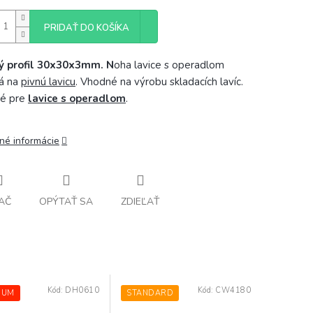
PRIDAŤ DO KOŠÍKA
ý profil 30x30x3mm. N
oha lavice s operadlom
á na
pivnú lavicu
. Vhodné na výrobu skladacích lavíc.
né pre
lavice s operadlom
.
lné informácie
AČ
OPÝTAŤ SA
ZDIEĽAŤ
Kód:
DH0610
Kód:
CW4180
IUM
STANDARD