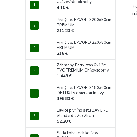
Uzáver/zámok nohy
PO
4,10 €
ná
Pivný set BAVORD 200x50cm
PREMIUM
211,20 €
Pivný set BAVORD 220x50cm
PREMIUM
218 €
Záhradný Party stan 6x12m -
PVC PREMIUM Ohňovzdorný
1 448 €
Pivný set BAVORD 180x60cm
DE LUX I s opierkou tmavý
396,80 €
Lavice pivního setu BAVORD
Standard 220x25cm
52,20 €
Sada kotviacich kolíkov