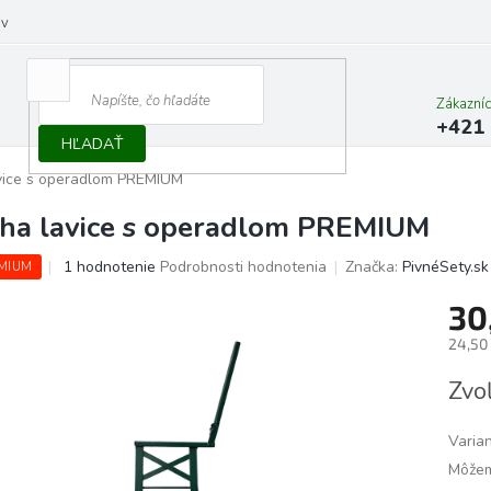
ov
Zákazní
+421 
HĽADAŤ
vice s operadlom PREMIUM
ha lavice s operadlom PREMIUM
Priemerné
1 hodnotenie
Podrobnosti hodnotenia
Značka:
PivnéSety.sk
MIUM
hodnotenie
produktu
30
je
24,50
5,0
z
Jedno
Zvoľ
5
cena:
hviezdičiek.
Varia
Môžem