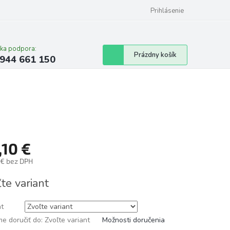
Prihlásenie
cka podpora:
Nákupný
Prázdny košík
944 661 150
košík
,10 €
 € bez DPH
tková
te variant
nt
e doručiť do:
Zvoľte variant
Možnosti doručenia