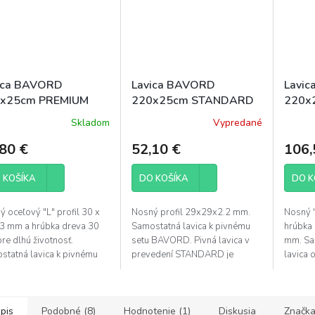
ica BAVORD
Lavica BAVORD
Lavi
x25cm PREMIUM
220x25cm STANDARD
220x
oper
Skladom
Vypredané
merné
otenie
80 €
52,10 €
106,
uktu
 KOŠÍKA
DO KOŠÍKA
DO K
 oceľový "L" profil 30 x
Nosný profil 29x29x2.2 mm.
Nosný 
dičiek.
 3 mm a hrúbka dreva 30
Samostatná lavica k pivnému
hrúbka 
re dlhú životnosť.
setu BAVORD. Pivná lavica v
mm. Sa
statná lavica k pivnému
prevedení STANDARD je
lavica 
. Predávame aj samostatné
lacnejším riešením oproti verzii
Sklápac
e k pivných setom. Lavice...
PREMIUM. Rozdiel je v hrúbke
pohodl
použitých...
pis
Podobné (8)
Hodnotenie (1)
Diskusia
Značk