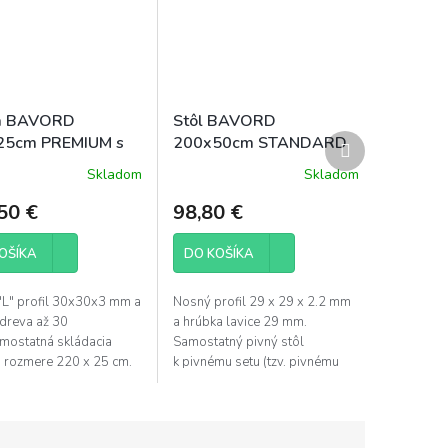
ca BAVORD
Stôl BAVORD
Ďalší
25cm PREMIUM s
200x50cm STANDARD
produkt
adlom
Skladom
Skladom
50 €
98,80 €
OŠÍKA
DO KOŠÍKA
"L" profil 30x30x3 mm a
Nosný profil 29 x 29 x 2.2 mm
dreva až 30
a hrúbka lavice 29 mm.
mostatná skládacia
Samostatný pivný stôl
o rozmere 220 x 25 cm.
k pivnému setu (tzv. pivnému
ie operadlo a nohy pre
sedeniu). Predávame
né skladovanie.
samostatné pivné stoly ako...
a