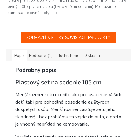
Nosný profil 29 x 29 x 2.2 mm a hrúbka lavice 29 mm. Samostatný
pivný stôl k pivnému setu (tzv. pivnému sedeniu). Predávame
samostatné pivné stoly ako...
ZOBRAZIŤ VŠETKY SÚVISIACE PRODUKTY
Popis
Podobné (1)
Hodnotenie
Diskusia
Podrobný popis
Plastový set na sedenie 105 cm
Menší rozmer setu oceníte ako pre usadenie Vašich
detí, tak i pre pohodlné posedenie až štyroch
dospelých osôb. Menší rozmer zaisťuje setu jeho
skladnosť - bez problému sa vojde do auta, a preto
je vhodný napríklad na kempovanie.