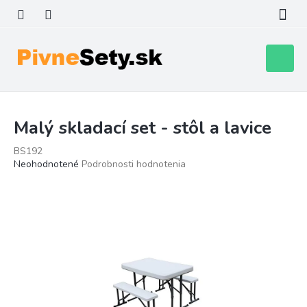
Prejsť
na
obsah
Nákupn
košík
Malý skladací set - stôl a lavice
BS192
Priemerné
Neohodnotené
Podrobnosti hodnotenia
hodnotenie
produktu
je
0,0
z
5
hviezdičiek.