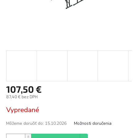
107,50 €
87,40 € bez DPH
Jednotková
Vypredané
cena:
Môžeme doručiť do:
15.10.2026
Možnosti doručenia