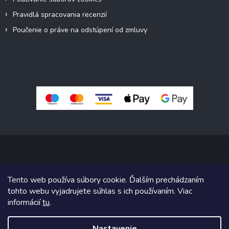
Pravidlá spracovania recenzií
Poučenie o práve na odstúpení od zmluvy
Copyright 2026
Pivné sety, stoly, lavice
. Všetky práva vyhradené.
Tento web používa súbory cookie. Ďalším prechádzaním
Upraviť nastavenie cookies
tohto webu vyjadrujete súhlas s ich používaním. Viac
informácií
tu
.
Grafický návrh vytvoril a na Shoptet implementoval
Tomáš Hlad
&
Shoptetak.cz
.
Nastavenie