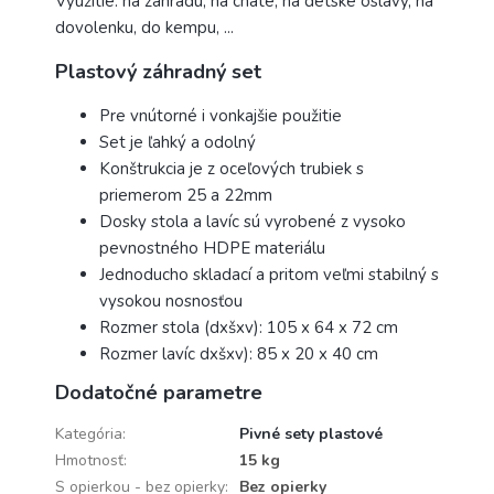
Využitie: na záhradu, na chate, na detské oslavy, na
dovolenku, do kempu, ...
Plastový záhradný set
Pre vnútorné i vonkajšie použitie
Set je ľahký a odolný
Konštrukcia je z oceľových trubiek s
priemerom 25 a 22mm
Dosky stola a lavíc sú vyrobené z vysoko
pevnostného HDPE materiálu
Jednoducho skladací a pritom veľmi stabilný s
vysokou nosnosťou
Rozmer stola (dxšxv): 105 x 64 x 72 cm
Rozmer lavíc dxšxv): 85 x 20 x 40 cm
Dodatočné parametre
Kategória
:
Pivné sety plastové
Hmotnosť
:
15 kg
S opierkou - bez opierky
:
Bez opierky