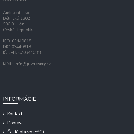
t
i
Ambitent s.r.o.
e
Dělnická 1302
506 01 Jičín
Česká Republika
IČO: 03440818
DIČ: 03440818
IČ DPH: CZ03440818
MAIL:
info@pivnesety.sk
INFORMÁCIE
Kontakt
Doprava
Časté otázky (FAQ)