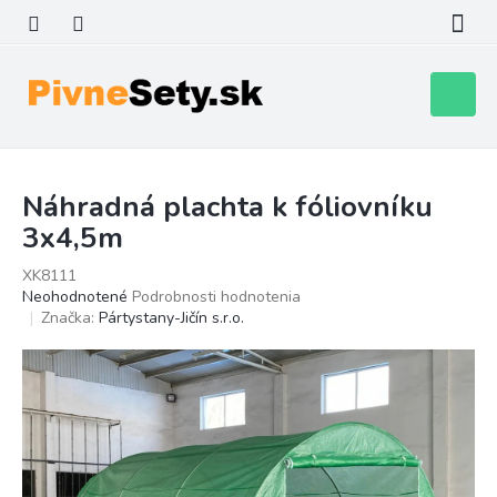
Prejsť
na
obsah
Nákupn
košík
Náhradná plachta k fóliovníku
3x4,5m
XK8111
Priemerné
Neohodnotené
Podrobnosti hodnotenia
hodnotenie
Značka:
Pártystany-Jičín s.r.o.
produktu
je
0,0
z
5
hviezdičiek.