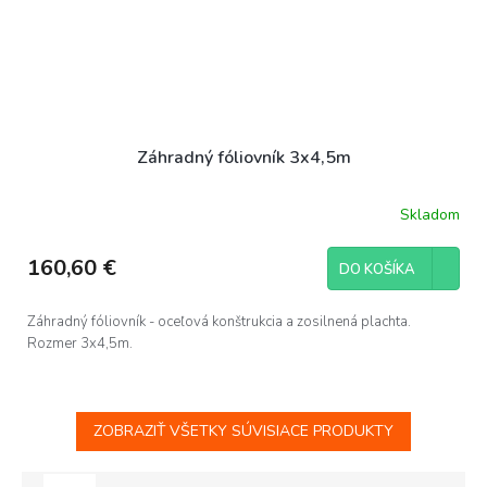
Záhradný fóliovník 3x4,5m
Skladom
160,60 €
DO KOŠÍKA
Záhradný fóliovník - oceľová konštrukcia a zosilnená plachta.
Rozmer 3x4,5m.
ZOBRAZIŤ VŠETKY SÚVISIACE PRODUKTY