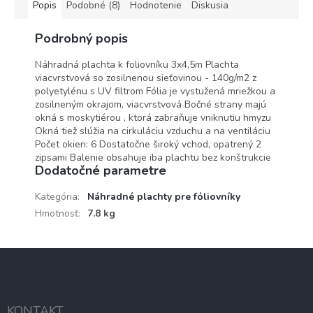
Popis
Podobné (8)
Hodnotenie
Diskusia
Podrobný popis
Náhradná plachta k foliovníku 3x4,5m Plachta
viacvrstvová so zosilnenou sieťovinou - 140g/m2 z
polyetylénu s UV filtrom Fólia je vystužená mriežkou a
zosilneným okrajom, viacvrstvová Bočné strany majú
okná s moskytiérou , ktorá zabraňuje vniknutiu hmyzu
Okná tiež slúžia na cirkuláciu vzduchu a na ventiláciu
Počet okien: 6 Dostatočne široký vchod, opatrený 2
zipsami Balenie obsahuje iba plachtu bez konštrukcie
Dodatočné parametre
Kategória
:
Náhradné plachty pre fóliovníky
Hmotnosť
:
7.8 kg
Z
á
p
ä
KONTAKT