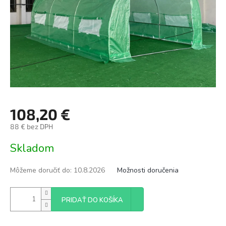
108,20 €
88 € bez DPH
Jednotková
Skladom
cena:
Môžeme doručiť do:
10.8.2026
Možnosti doručenia
PRIDAŤ DO KOŠÍKA