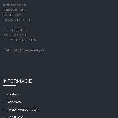
i
Ambitent s.r.o.
e
Dělnická 1302
506 01 Jičín
Česká Republika
IČO: 03440818
DIČ: 03440818
IČ DPH: CZ03440818
MAIL:
info@pivnesety.sk
INFORMÁCIE
Kontakt
Doprava
Časté otázky (FAQ)
Náš BLOG