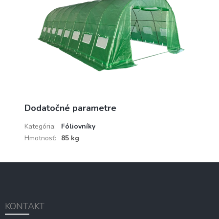
Dodatočné parametre
Kategória
:
Fóliovníky
Hmotnosť
:
85 kg
Z
á
p
ä
KONTAKT
t