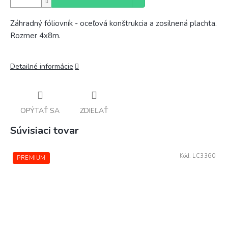
Záhradný fóliovník - oceľová konštrukcia a zosilnená plachta.
Rozmer 4x8m.
Detailné informácie
OPÝTAŤ SA
ZDIEĽAŤ
Súvisiaci tovar
Kód:
LC3360
PREMIUM