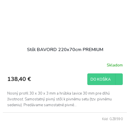
Stôl BAVORD 220x70cm PREMIUM
Skladom
Priemerné
hodnotenie
produktu
138,40 €
DO KOŠÍKA
je
5,0
z
Nosný profil 30 x 30 x 3 mm a hrúbka lavice 30 mm pre dlhú
5
životnosť. Samostatný pivný stôl k pivnému setu (tzv. pivnému
hviezdičiek.
sedeniu). Predávame samostatné pivné...
Kód:
GZ8590