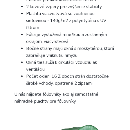
2 kovové vzpery pre zvýšenie stability
Plachta viacvrstvová so zosilnenou
sieťovinou - 140g/m2 z polyetylénu s UV
filtrom
Fólia je vystužená mriežkou a zosilneným
okrajom, viacvrstvová
Bočné strany majú okná s moskytiérou, ktorá
zabraňuje vniknutiu hmyzu
Okná tiež slúži k cirkulácii vzduchu ak
ventiláciu
Počet okien: 16 Z oboch strán dostatočne
široké vchody, opatrené 2 zipsami
U nás nájdete
fóliovníky
ako aj samostatné
náhradné plachty pre fóliovníky
.