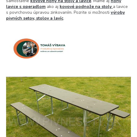
samostatné
kovové nohy na stoly a lavice
. Máme aj
nohy
lavice s operadlom
ako aj
kovové podnože na stoly
a lavice
s povrchovou úpravou zinkovaním. Pozrite si možnosti
výroby
pivných setov, stolov a lavíc
.