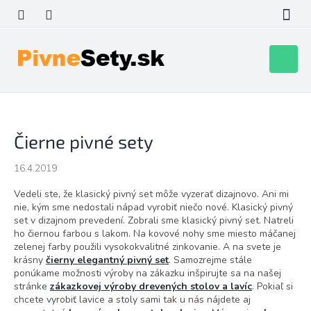
Prejsť
na
obsah
Nákupn
košík
Čierne pivné sety
16.4.2019
Vedeli ste, že klasický pivný set môže vyzerať dizajnovo. Ani mi
nie, kým sme nedostali nápad vyrobiť niečo nové. Klasický pivný
set v dizajnom prevedení. Zobrali sme klasický pivný set. Natreli
ho čiernou farbou s lakom. Na kovové nohy sme miesto máčanej
zelenej farby použili vysokokvalitné zinkovanie. A na svete je
krásny
čierny elegantný pivný set
. Samozrejme stále
ponúkame možnosti výroby na zákazku inšpirujte sa na našej
stránke
zákazkovej výroby drevených stolov a lavíc
. Pokiaľ si
chcete vyrobiť lavice a stoly sami tak u nás nájdete aj