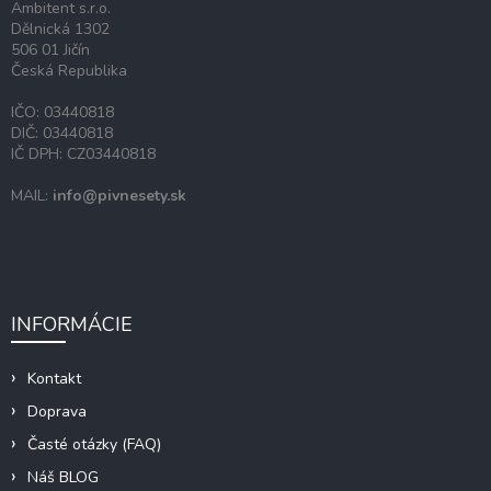
Ambitent s.r.o.
e
Dělnická 1302
506 01 Jičín
Česká Republika
IČO: 03440818
DIČ: 03440818
IČ DPH: CZ03440818
MAIL:
info@pivnesety.sk
INFORMÁCIE
Kontakt
Doprava
Časté otázky (FAQ)
Náš BLOG