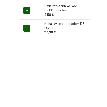
Sada kotviacich kolíkov
8x300mm - 6ks
9,50 €
Noha lavice s operadlom DE
LUX I,II
34,90 €