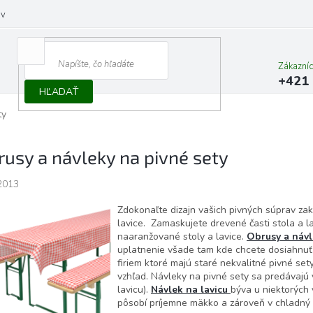
ov
Zákazní
+421 
HĽADAŤ
ty
rusy a návleky na pivné sety
2013
Zdokonaľte dizajn vašich pivných súprav za
lavice. Zamaskujete drevené časti stola a 
naaranžované stoly a lavice.
Obrusy a návle
uplatnenie všade tam kde chcete dosiahnuť 
firiem ktoré majú staré nekvalitné pivné se
vzhľad. Návleky na pivné sety sa predávajú vä
lavicu).
Návlek na lavicu
býva u niektorých
pôsobí príjemne mäkko a zároveň v chladný 