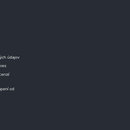
ých údajov
kies
cenzií
úpení od