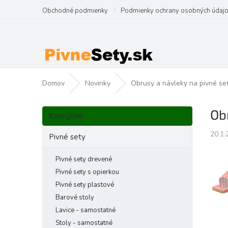
Prejsť
Obchodné podmienky
Podmienky ochrany osobných údaj
na
obsah
Domov
Novinky
Obrusy a návleky na pivné se
B
Preskočiť
Ob
o
Kategórie
kategórie
č
20.1.
n
Pivné sety
ý
p
Pivné sety drevené
a
Pivné sety s opierkou
n
Pivné sety plastové
e
Barové stoly
l
Lavice - samostatné
Stoly - samostatné