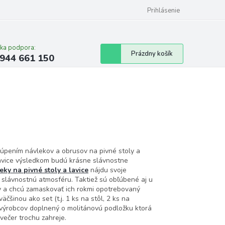
Prihlásenie
cka podpora:
Nákupný
Prázdny košík
944 661 150
košík
kúpením návlekov a obrusov na pivné stoly a
lavice výsledkom budú krásne slávnostne
ky na pivné stoly a lavice
nájdu svoje
slávnostnú atmosféru. Taktiež sú obľúbené aj u
ty a chcú zamaskovať ich rokmi opotrebovaný
čšinou ako set (t.j. 1 ks na stôl, 2 ks na
 výrobcov doplnený o molitánovú podložku ktorá
večer trochu zahreje.