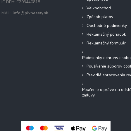
IČ DPH: CZ03440818
Velkoobchod
MAIL:
info@pivnesety.sk
Zpôsob platby
Obchodné podmienky
Reklamačný poriadok
Reklamačný formulár
Podmienky ochrany osobn
Používanie súborov coo
Pravidlá spracovania re
Poučenie o práve na odst
zmluvy