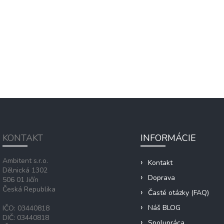
KONTAKT
INFORMÁCIE
Ambitent s.r.o.
Kontakt
Dělnická 1302
Doprava
506 01 Jičín
Česká Republika
Časté otázky (FAQ)
Náš BLOG
IČO: 03440818
DIČ: 03440818
Spolupráca