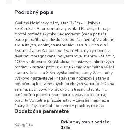
Podrobný popis
Kvalitný Nožnicový párty stan 3x3m - Hliníková
konštrukcia Reprezentativný vzhľad Plachty stanu je
možné potlačiť akýmkoľvek motívom (cena potlače
bude pripočítaná individuálne podľa návrhu) Vyrobené
z kvalitných, odolných materiálov zaručujúcich dlhú
životnosť aj pri častom používaní Plachty vyrobené z
dvakrát impregnovanej polyesterovej tkaniny 250g/m2,
100% vodotesnej Konštrukcia z masívnych hliníkových
profilov - rozmer profilu: 40x40x2mm Maximálna výška
stanu v špici cca 3,5m, výška bočnej steny 2,1m, nohy
výškovo nastaviteľné Predávame nožnicové stany s
potlačou aj bez v mnohých farebných variantoch Cena
zahŕňa: nožnicovú konštrukciu, strešnú plachtu, 4x
plnú bočnú plachtu, transportné vaky na kostru aj
plachty Voliteľné príslušenstvo – závažia, napínacie
šnúry, kolíky, okná alebo dvere v plachte, roletka
Dodatočné parametre
Reklamný stan s potlačou
Kategória
:
3x3m