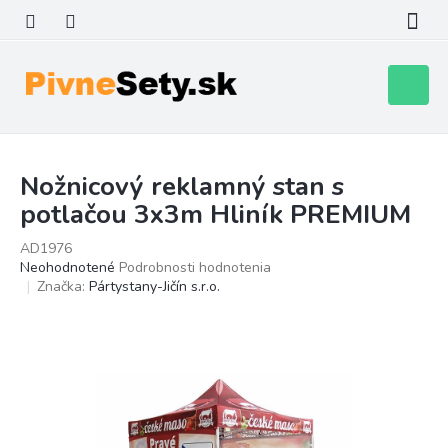
Prejsť
na
obsah
Nákupn
košík
Nožnicový reklamný stan s
potlačou 3x3m Hliník PREMIUM
AD1976
Priemerné
Neohodnotené
Podrobnosti hodnotenia
hodnotenie
Značka:
Pártystany-Jičín s.r.o.
produktu
je
0,0
z
5
hviezdičiek.