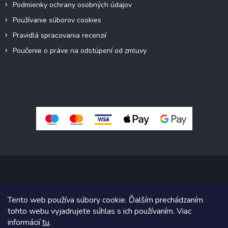
Podmienky ochrany osobných údajov
Používanie súborov cookies
Pravidlá spracovania recenzií
Poučenie o práve na odstúpení od zmluvy
Copyright 2026
Pivné sety, stoly, lavice
. Všetky práva vyhradené.
Tento web používa súbory cookie. Ďalším prechádzaním
Upraviť nastavenie cookies
tohto webu vyjadrujete súhlas s ich používaním. Viac
informácií
tu
.
Grafický návrh vytvoril a na Shoptet implementoval
Tomáš Hlad
&