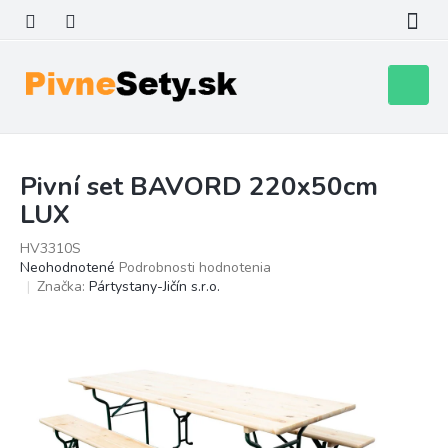
Prejsť
na
obsah
Nákupn
košík
Pivní set BAVORD 220x50cm
LUX
HV3310S
Priemerné
Neohodnotené
Podrobnosti hodnotenia
hodnotenie
Značka:
Pártystany-Jičín s.r.o.
produktu
je
0,0
z
5
hviezdičiek.