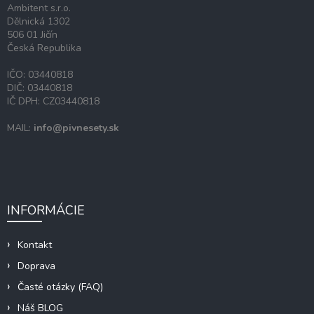
Ambitent s.r.o.
e
Dělnická 1302
506 01 Jičín
Česká Republika
IČO: 03440818
DIČ: 03440818
IČ DPH: CZ03440818
MAIL:
info@pivnesety.sk
INFORMÁCIE
Kontakt
Doprava
Časté otázky (FAQ)
Náš BLOG