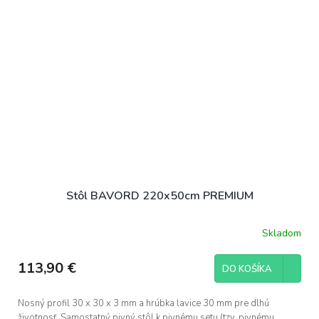
Stôl BAVORD 220x50cm PREMIUM
Skladom
Priemerné
hodnotenie
produktu
113,90 €
DO KOŠÍKA
je
5,0
z
Nosný profil 30 x 30 x 3 mm a hrúbka lavice 30 mm pre dlhú
5
životnosť. Samostatný pivný stôl k pivnému setu (tzv. pivnému