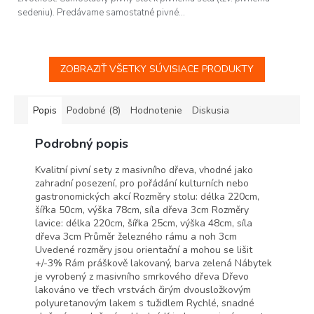
hviezdičiek.
sedeniu). Predávame samostatné pivné...
ZOBRAZIŤ VŠETKY SÚVISIACE PRODUKTY
Popis
Podobné (8)
Hodnotenie
Diskusia
Podrobný popis
Kvalitní pivní sety z masivního dřeva, vhodné jako
zahradní posezení, pro pořádání kulturních nebo
gastronomických akcí Rozměry stolu: délka 220cm,
šířka 50cm, výška 78cm, síla dřeva 3cm Rozměry
lavice: délka 220cm, šířka 25cm, výška 48cm, síla
dřeva 3cm Průměr železného rámu a noh 3cm
Uvedené rozměry jsou orientační a mohou se lišit
+/-3% Rám práškově lakovaný, barva zelená Nábytek
je vyrobený z masivního smrkového dřeva Dřevo
lakováno ve třech vrstvách čirým dvousložkovým
polyuretanovým lakem s tužidlem Rychlé, snadné