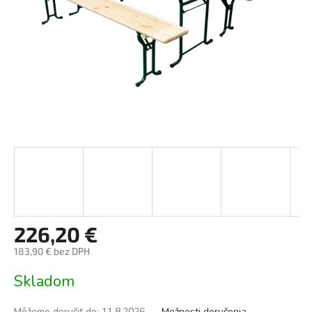
226,20 €
183,90 € bez DPH
Jednotková
Skladom
cena:
Môžeme doručiť do:
11.8.2026
Možnosti doručenia