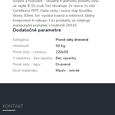
složení a rozložení - skladné K jednomu pivnímu setu
se vejde 8-10 osob Set obsahuje: 2x lavice 1x stůl
Certifikace PEFC Naše stoly i lavice mají tloušťku
desky 30mm, tzn. vysoká kvalita a odolnost, žádný
kompromis! K nákupu 1 ks produktu se vztahuje
manipulační poplatek v hodnotě 249 Kč.
Dodatočné parametre
Kategória
:
Pivné sety drevené
Hmotnosť
:
50 kg
Pivné sety - rozmery
:
220x50
S opierkou - bez opierky
:
Bez opierky
Pivné sety - typy
:
Drevené
Druh materiálu
:
Masív - smrek
Z
á
p
ä
KONTAKT
t
i