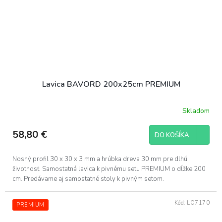
Lavica BAVORD 200x25cm PREMIUM
Skladom
58,80 €
DO KOŠÍKA
Nosný profil 30 x 30 x 3 mm a hrúbka dreva 30 mm pre dlhú
životnosť. Samostatná lavica k pivnému setu PREMIUM o dĺžke 200
cm. Predávame aj samostatné stoly k pivným setom.
Kód:
LO7170
PREMIUM