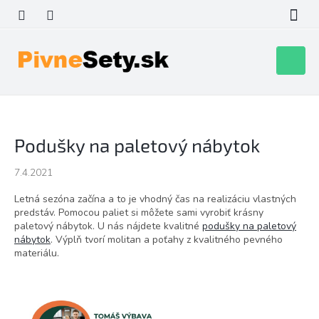
Prejsť
na
obsah
Nákupn
košík
Podušky na paletový nábytok
7.4.2021
Letná sezóna začína a to je vhodný čas na realizáciu vlastných
predstáv. Pomocou paliet si môžete sami vyrobiť krásny
paletový nábytok. U nás nájdete kvalitné
podušky na paletový
nábytok
. Výplň tvorí molitan a poťahy z kvalitného pevného
materiálu.