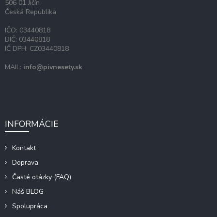
506 01 Jičín
Česká Republika
IČO: 03440818
DIČ: 03440818
IČ DPH: CZ03440818
MAIL:
info@pivnesety.sk
INFORMÁCIE
Kontakt
Doprava
Časté otázky (FAQ)
Náš BLOG
Spolupráca